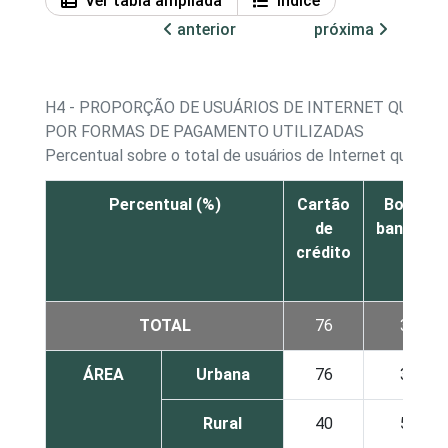
Ver tabla ampliada
Índice
anterior
próxima
H4 - PROPORÇÃO DE USUÁRIOS DE INTERNET QUE AD
POR FORMAS DE PAGAMENTO UTILIZADAS
Percentual sobre o total de usuários de Internet que adq
Percentual (%)
Cartão
Boleto
de
bancário
crédito
TOTAL
76
31
ÁREA
Urbana
76
30
Rural
40
56