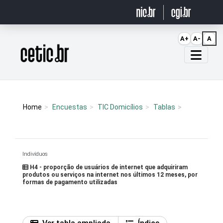
Ir para o conteúdo
A+
A-
A
Página inicial
Home
Encuestas
TIC Domicílios
Tablas
Indivíduos
H4 - proporção de usuários de internet que adquiriram
produtos ou serviços na internet nos últimos 12 meses, por
formas de pagamento utilizadas