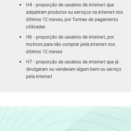
H4 - proporção de usuários de internet que
De 45 a 59
adquiriram produtos ou serviços na internet nos
81
26
anos
últimos 12 meses, por formas de pagamento
utilizadas
60 anos ou
74
27
H6 - proporção de usuários de internet, por
mais
motivos para não comprar pela internet nos
últimos 12 meses
RENDA
Até 1 SM
74
29
FAMILIAR
H7 - proporção de usuários de internet que já
Mais de 1
divulgaram ou venderam algum bem ou serviço
67
34
SM até 2 SM
pela internet
Mais de 2
68
35
SM até 3 SM
Mais de 3
75
26
SM até 5 SM
Mais de 5