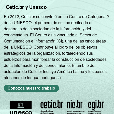
SM até 10
83
28
Cetic.br y Unesco
SM
En 2012, Cetic.br se convirtió en un Centro de Categoría 2
de la UNESCO, el primero de su tipo dedicado al
Mais de 10
83
31
desarrollo de la sociedad de la información y del
SM
conocimiento. El Centro está vinculado al Sector de
Comunicación e Información (CI), una de las cinco áreas
CLASSE
A
87
32
de la UNESCO. Contribuye al logro de los objetivos
SOCIAL
estratégicos de la organización, fortaleciendo sus
B
80
28
esfuerzos para monitorear la construcción de sociedades
de la información y del conocimiento. El ámbito de
C
64
37
actuación de Cetic.br incluye América Latina y los países
africanos de lengua portuguesa.
DE
71
25
Conozca nuestro trabajo
CONDIÇÃO
PEA
77
30
DE
ATIVIDADE
Não PEA
72
35