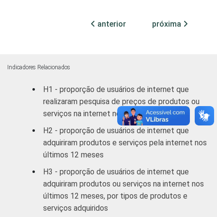
Fundamental
64
32
anterior
próxima
Médio
73
32
Superior
81
30
Indicadores Relacionados
H1 - proporção de usuários de internet que
FAIXA
De 10 a 15
65
38
realizaram pesquisa de preços de produtos ou
ETÁRIA
anos
serviços na internet nos últimos 12 meses
De 16 a 24
H2 - proporção de usuários de internet que
69
40
anos
adquiriram produtos e serviços pela internet nos
últimos 12 meses
De 25 a 34
78
27
H3 - proporção de usuários de internet que
anos
adquiriram produtos ou serviços na internet nos
últimos 12 meses, por tipos de produtos e
De 35 a 44
79
28
serviços adquiridos
anos