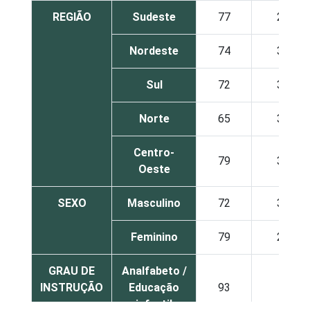
REGIÃO
Sudeste
77
28
Nordeste
74
34
Sul
72
37
Norte
65
39
Centro-
79
32
Oeste
SEXO
Masculino
72
34
Feminino
79
28
GRAU DE
Analfabeto /
INSTRUÇÃO
Educação
93
7
infantil