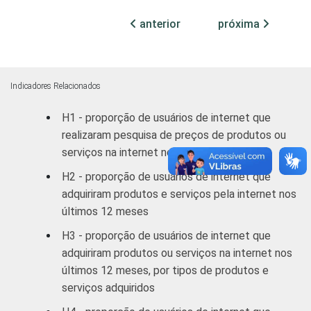
anterior
próxima
Feminino
60
GRAU DE
Analfabeto /
INSTRUÇÃO
Educação
29
Indicadores Relacionados
infantil
H1 - proporção de usuários de internet que
Fundamental
52
realizaram pesquisa de preços de produtos ou
serviços na internet nos últimos 12 meses
Médio
61
H2 - proporção de usuários de internet que
adquiriram produtos e serviços pela internet nos
Superior
62
últimos 12 meses
H3 - proporção de usuários de internet que
FAIXA
De 10 a 15
45
ETÁRIA
adquiriram produtos ou serviços na internet nos
anos
últimos 12 meses, por tipos de produtos e
De 16 a 24
serviços adquiridos
61
anos