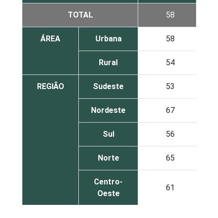
TOTAL
58
ÁREA
Urbana
58
Rural
54
REGIÃO
Sudeste
53
Nordeste
67
Sul
56
Norte
65
Centro-
61
Oeste
SEXO
Masculino
56