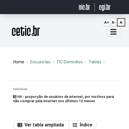
Ir para o conteúdo
A+
A-
A
Página inicial
Home
Encuestas
TIC Domicílios
Tablas
Indivíduos
H6 - proporção de usuários de internet, por motivos para
não comprar pela internet nos últimos 12 meses
Ver tabla ampliada
Índice