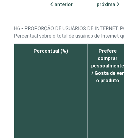
anterior
próxima
H6 - PROPORÇÃO DE USUÁRIOS DE INTERNET, POR M
Percentual sobre o total de usuários de Internet que não
Percentual (%)
Prefere
comprar
ne
pessoalmente
/ Gosta de ver
i
o produto