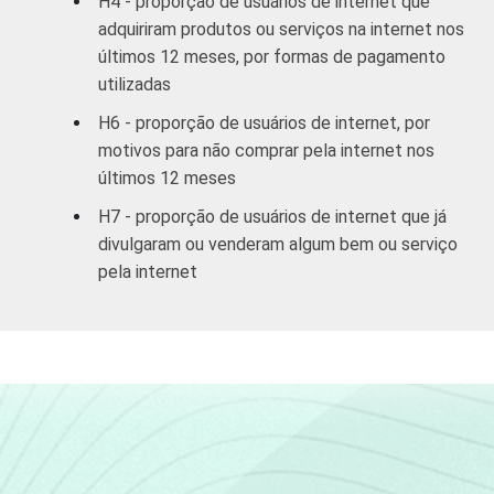
H4 - proporção de usuários de internet que
adquiriram produtos ou serviços na internet nos
De 25 a 34
61
últimos 12 meses, por formas de pagamento
anos
utilizadas
H6 - proporção de usuários de internet, por
De 35 a 44
63
anos
motivos para não comprar pela internet nos
últimos 12 meses
De 45 a 59
H7 - proporção de usuários de internet que já
63
anos
divulgaram ou venderam algum bem ou serviço
pela internet
60 anos ou
70
mais
RENDA
Até 1 SM
61
FAMILIAR
Mais de 1
61
SM até 2 SM