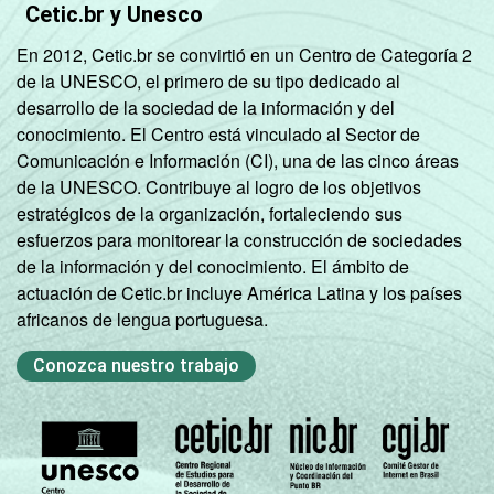
Mais de 2
Cetic.br y Unesco
54
SM até 3 SM
En 2012, Cetic.br se convirtió en un Centro de Categoría 2
de la UNESCO, el primero de su tipo dedicado al
Mais de 3
63
desarrollo de la sociedad de la información y del
SM até 5 SM
conocimiento. El Centro está vinculado al Sector de
Comunicación e Información (CI), una de las cinco áreas
Mais de 5
de la UNESCO. Contribuye al logro de los objetivos
SM até 10
58
estratégicos de la organización, fortaleciendo sus
SM
esfuerzos para monitorear la construcción de sociedades
de la información y del conocimiento. El ámbito de
Mais de 10
67
actuación de Cetic.br incluye América Latina y los países
SM
africanos de lengua portuguesa.
CLASSE
A
52
Conozca nuestro trabajo
SOCIAL
B
57
C
58