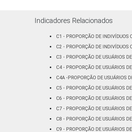
Superior
93
Indicadores Relacionados
Faixa
De 10 a 15
68
etária
anos
C1 - PROPORÇÃO DE INDIVÍDUOS 
C2 - PROPORÇÃO DE INDIVÍDUOS 
De 16 a 24
74
anos
C3 - PROPORÇÃO DE USUÁRIOS DE
C4 - PROPORÇÃO DE USUÁRIOS DE
De 25 a 34
77
anos
C4A -PROPORÇÃO DE USUÁRIOS DE
C5 - PROPORÇÃO DE USUÁRIOS DE
De 35 a 44
86
anos
C6 - PROPORÇÃO DE USUÁRIOS DE 
C7 - PROPORÇÃO DE USUÁRIOS DE 
De 45 a 59
90
anos
C8 - PROPORÇÃO DE USUÁRIOS DE
C9 - PROPORÇÃO DE USUÁRIOS DE I