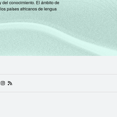
68
25
6
17
y del conocimiento. El ámbito de
 los países africanos de lengua
72
25
5
22
45
22
11
16
25
27
22
17
16
33
34
17
49
21
16
11
4
33
22
28
 (ABRE EM NOVA ABA)
.BR (ABRE EM NOVA ABA)
 NIC.BR (ABRE EM NOVA ABA)
 NIC.BR (ABRE EM NOVA ABA)
AM DO NIC.BR (ABRE EM NOVA ABA)
NKEDIN DO NIC.BR (ABRE EM NOVA ABA)
INSTAGRAM DO NIC.BR (ABRE EM NOVA ABA)
RSS DO NIC.BR (ABRE EM NOVA ABA)
aram a Internet há menos de três meses em relação ao momento
refere apenas aos resultados da alternativa "sim". Dados cole