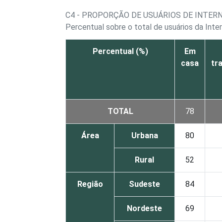
C4 - PROPORÇÃO DE USUÁRIOS DE INTERN
Percentual sobre o total de usuários da Inte
Percentual (%)
Em
casa
tr
TOTAL
78
Área
Urbana
80
Rural
52
Região
Sudeste
84
Nordeste
69