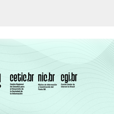
5
1
12
4
16
4
15
4
17
7
21
6