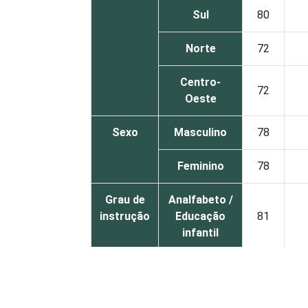
Sul
80
Norte
72
Centro-
72
Oeste
Sexo
Masculino
78
Feminino
78
Grau de
Analfabeto /
instrução
Educação
81
infantil
Fundamental
68
Médio
77