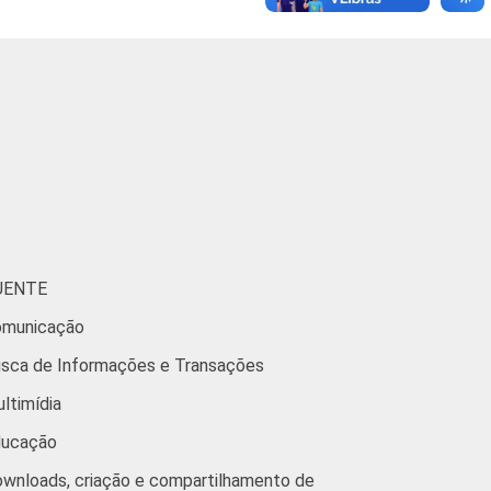
25
8
11
4
24
9
20
5
UENTE
municação
13
3
a de Informações e Transações
timídia
9
4
ducação
oads, criação e compartilhamento de