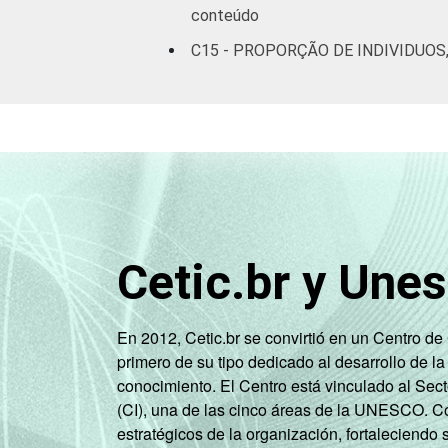
60 anos ou
conteúdo
88
mais
C15 - PROPORÇÃO DE INDIVIDUOS
Renda
Até 1 SM
48
familiar
Mais de 1
65
SM até 2 SM
Mais de 2
79
SM até 3 SM
Cetic.br y Une
Mais de 3
84
SM até 5 SM
En 2012, Cetic.br se convirtió en un Centro d
Mais de 5
primero de su tipo dedicado al desarrollo de la
SM até 10
90
conocimiento. El Centro está vinculado al Sec
SM
(CI), una de las cinco áreas de la UNESCO. Con
estratégicos de la organización, fortaleciendo 
Mais de 10