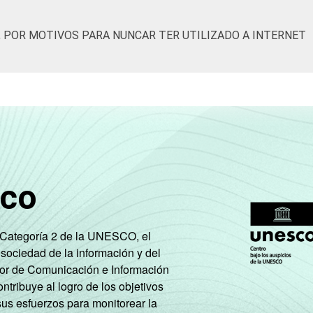
33
10
5
2
, POR MOTIVOS PARA NUNCAR TER UTILIZADO A INTERNET
15
31
35
21
22
30
27
17
27
27
18
17
sco
41
22
12
15
e Categoría 2 de la UNESCO, el
 sociedad de la información y del
55
22
11
15
tor de Comunicación e Información
tribuye al logro de los objetivos
sus esfuerzos para monitorear la