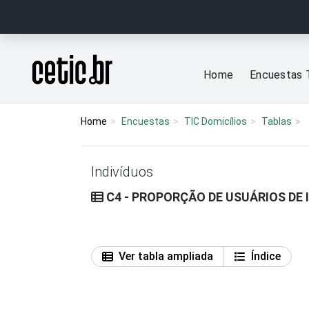
Ir para o conteúdo
Página inicial
Home
Encuestas 
Home
Encuestas
TIC Domicílios
Tablas
Indivíduos
C4 - PROPORÇÃO DE USUÁRIOS DE 
Ver tabla ampliada
Índice