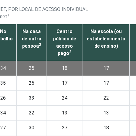
ET, POR LOCAL DE ACESSO INDIVIDUAL
1
rnet
No
Na casa
Centro
Na escola (ou
abalho
de outra
público de
estabelecimento
2
pessoa
acesso
de ensino)
3
pago
34
25
18
17
35
25
17
17
26
33
24
22
34
22
13
13
27
30
27
18