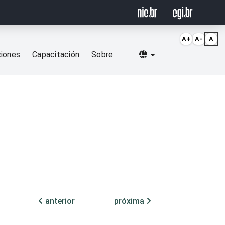
A+
A-
A
Selecionar idioma
ciones
Capacitación
Sobre
anterior
próxima