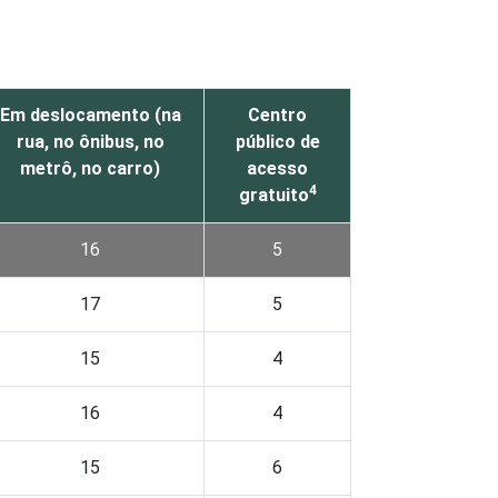
Em deslocamento (na
Centro
rua, no ônibus, no
público de
metrô, no carro)
acesso
4
gratuito
16
5
17
5
15
4
16
4
15
6