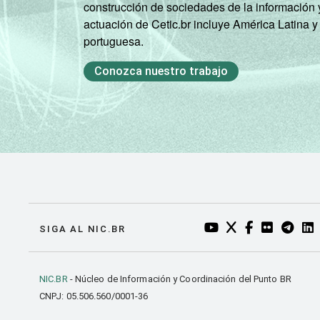
98
construcción de sociedades de la información 
SM
actuación de Cetic.br incluye América Latina y
portuguesa.
Classe
A
99
social
Conozca nuestro trabajo
B
90
C
71
DE
43
Condição
PEA
80
de
atividade
Não PEA
74
YOUTUBE DO NIC.BR
TWITTER DO NIC
FACEBOOK DO
FLICKR DO
TELEGR
LI
SIGA AL NIC.BR
1
Base: 85,9 milhões de pessoas que us
estimuladas. Cada item apresentado se 
NIC.BR
- Núcleo de Información y Coordinación del Punto BR
2
Amigo, vizinho ou familiar.
CNPJ: 05.506.560/0001-36
3
Internet café, lanhouse ou similar.