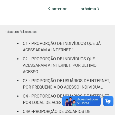
infantil
anterior
próxima
Fundamental
70
6
Médio
67
6
Indicadores Relacionados
Superior
50
6
C1 - PROPORÇÃO DE INDIVÍDUOS QUE JÁ
ACESSARAM A INTERNET ¹
Faixa
De 10 a 15
62
2
etária
anos
C2 - PROPORÇÃO DE INDIVÍDUOS QUE
ACESSARAM A INTERNET, POR ÚLTIMO
De 16 a 24
ACESSO
62
5
anos
C3 - PROPORÇÃO DE USUÁRIOS DE INTERNET,
POR FREQUÊNCIA DO ACESSO INDIVIDUAL
De 25 a 34
74
6
anos
C4 - PROPORÇÃO DE USUÁRIOS DE INTERNET,
POR LOCAL DE ACESSO INDIVIDUAL
De 35 a 44
71
6
C4A -PROPORÇÃO DE USUÁRIOS DE
anos