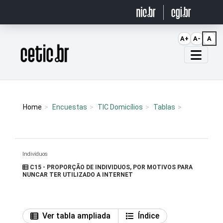
Ir para o conteúdo
A+
A-
A
Página inicial
Home
Encuestas
TIC Domicílios
Tablas
Indivíduos
C15 - PROPORÇÃO DE INDIVIDUOS, POR MOTIVOS PARA
NUNCAR TER UTILIZADO A INTERNET
Ver tabla ampliada
Índice