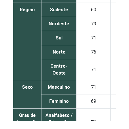
Região
Sudeste
60
7
Nordeste
79
6
Sul
71
7
Norte
76
5
Centro-
71
6
Oeste
Sexo
Masculino
71
7
Feminino
69
6
Grau de
Analfabeto /
instrução
Educação
76
7