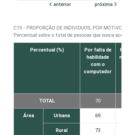
anterior
próxima
C15 - PROPORÇÃO DE INDIVIDUOS, POR MOTIVOS PA
Percentual sobre o total de pessoas que nunca acessara
Percentual (%)
Por falta de
Por fa
habilidade
necess
com o
o
computador
inter
TOTAL
70
7
Área
Urbana
69
7
Rural
73
6