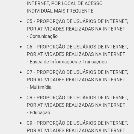
INTERNET, POR LOCAL DE ACESSO
INDIVIDUAL MAIS FREQUENTE
De 45 a 59
73
7
anos
C5 - PROPORÇÃO DE USUÁRIOS DE INTERNET,
POR ATIVIDADES REALIZADAS NA INTERNET
60 anos ou
- Comunicação
67
8
mais
C6 - PROPORÇÃO DE USUÁRIOS DE INTERNET,
POR ATIVIDADES REALIZADAS NA INTERNET
Renda
Até 1 SM
76
6
- Busca de Informações e Transações
familiar
Mais de 1
C7 - PROPORÇÃO DE USUÁRIOS DE INTERNET,
69
6
SM até 2 SM
POR ATIVIDADES REALIZADAS NA INTERNET
- Multimídia
Mais de 2
68
7
C8 - PROPORÇÃO DE USUÁRIOS DE INTERNET,
SM até 3 SM
POR ATIVIDADES REALIZADAS NA INTERNET
- Educação
Mais de 3
68
7
SM até 5 SM
C9 - PROPORÇÃO DE USUÁRIOS DE INTERNET,
POR ATIVIDADES REALIZADAS NA INTERNET