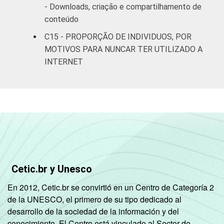
Mais de 5
- Downloads, criação e compartilhamento de
SM até 10
71
7
conteúdo
SM
C15 - PROPORÇÃO DE INDIVIDUOS, POR
MOTIVOS PARA NUNCAR TER UTILIZADO A
Mais de 10
63
7
INTERNET
SM
Classe
A
76
7
social
B
64
7
C
69
7
DE
73
6
Cetic.br y Unesco
En 2012, Cetic.br se convirtió en un Centro de Categoría 2
Condição
PEA
72
6
de la UNESCO, el primero de su tipo dedicado al
de
desarrollo de la sociedad de la información y del
atividade
Não PEA
67
7
conocimiento. El Centro está vinculado al Sector de