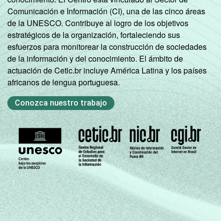
Comunicación e Información (CI), una de las cinco áreas
1
Base: 69,5 milhões de pessoas que nunca
de la UNESCO. Contribuye al logro de los objetivos
usaram a Internet. Respostas múltiplas,
estratégicos de la organización, fortaleciendo sus
estimuladas e rodiziadas. Dados coletados
esfuerzos para monitorear la construcción de sociedades
entre setembro de 2013 e fevereiro de
de la información y del conocimiento. El ámbito de
2014.
actuación de Cetic.br incluye América Latina y los países
Fonte: NIC.br - set/2013 a fev/2014
africanos de lengua portuguesa.
Conozca nuestro trabajo