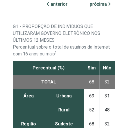
anterior
próxima
G1 - PROPORÇÃO DE INDIVÍDUOS QUE
UTILIZARAM GOVERNO ELETRÔNICO NOS
ÚLTIMOS 12 MESES
Percentual sobre o total de usuários da Internet
1
com 16 anos ou mais
Percentual (%)
Sim
Não
TOTAL
68
32
Área
Urbana
69
31
Rural
52
48
Região
Sudeste
68
32