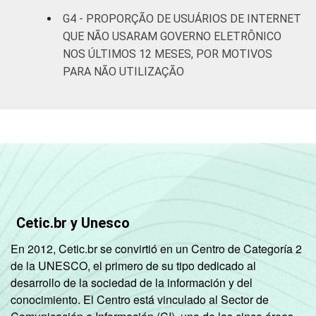
G4 - PROPORÇÃO DE USUÁRIOS DE INTERNET
Renda
Até 1 SM
53
47
QUE NÃO USARAM GOVERNO ELETRÔNICO
familiar
NOS ÚLTIMOS 12 MESES, POR MOTIVOS
Mais de 1 SM
PARA NÃO UTILIZAÇÃO
57
43
até 2 SM
Mais de 2 SM
62
38
até 3 SM
Mais de 3 SM
77
23
até 5 SM
Mais de 5 SM
Cetic.br y Unesco
82
18
até 10 SM
En 2012, Cetic.br se convirtió en un Centro de Categoría 2
de la UNESCO, el primero de su tipo dedicado al
Mais de 10 SM
88
12
desarrollo de la sociedad de la información y del
conocimiento. El Centro está vinculado al Sector de
Classe
A
87
13