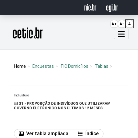
Ir para o conteúdo
A+
A-
A
Página inicial
Home
Encuestas
TIC Domicílios
Tablas
Indivíduos
G1 - PROPORÇÃO DE INDIVÍDUOS QUE UTILIZARAM
GOVERNO ELETRÔNICO NOS ÚLTIMOS 12 MESES
Ver tabla ampliada
Índice