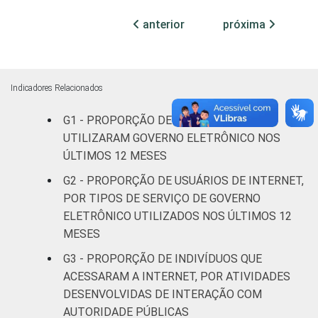
Médio
66
34
anterior
próxima
Superior
86
14
Faixa
De 16 a 24
Indicadores Relacionados
62
38
etária
anos
G1 - PROPORÇÃO DE INDIVÍDUOS QUE
UTILIZARAM GOVERNO ELETRÔNICO NOS
De 25 a 34
71
29
ÚLTIMOS 12 MESES
anos
G2 - PROPORÇÃO DE USUÁRIOS DE INTERNET,
De 35 a 44
POR TIPOS DE SERVIÇO DE GOVERNO
74
26
anos
ELETRÔNICO UTILIZADOS NOS ÚLTIMOS 12
MESES
De 45 a 59
69
31
G3 - PROPORÇÃO DE INDIVÍDUOS QUE
anos
ACESSARAM A INTERNET, POR ATIVIDADES
DESENVOLVIDAS DE INTERAÇÃO COM
60 anos ou
67
33
AUTORIDADE PÚBLICAS
mais