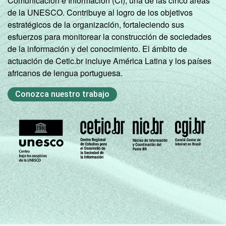
Comunicación e Información (CI), una de las cinco áreas
social
de la UNESCO. Contribuye al logro de los objetivos
B
79
21
estratégicos de la organización, fortaleciendo sus
esfuerzos para monitorear la construcción de sociedades
C
59
41
de la información y del conocimiento. El ámbito de
actuación de Cetic.br incluye América Latina y los países
DE
45
55
africanos de lengua portuguesa.
Condição
PEA
71
29
Conozca nuestro trabajo
de
atividade
Não PEA
58
42
1
Base: 70,9 milhões de pessoas com 16 anos
ou mais que usaram a Internet há menos de
três meses em relação ao momento da
entrevista. Dados coletados entre setembro
de 2013 e fevereiro de 2014.
Fonte: NIC.br - set/2013 a fev/2014