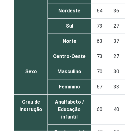
Nordeste
64
36
Sul
73
27
Norte
63
37
Centro-Oeste
73
27
Sexo
Masculino
70
30
Feminino
67
33
Grau de
Analfabeto /
instrução
Educação
60
40
infantil
Fundamental
47
53