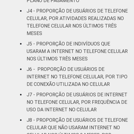
PLANO DE PAGAMENTO
84
16
0
anos
J4 - PROPORÇÃO DE USUÁRIOS DE TELEFONE
CELULAR, POR ATIVIDADES REALIZADAS NO
60 anos ou
63
37
0
TELEFONE CELULAR NOS ÚLTIMOS TRÊS
mais
MESES
Renda
Até 1 SM
72
28
0
J5 - PROPORÇÃO DE INDIVÍDUOS QUE
familiar
USARAM A INTERNET NO TELEFONE CELULAR
Mais de 1
NOS ÚLTIMOS TRÊS MESES
82
18
0
SM até 2 SM
J6 - PROPORÇÃO DE USUÁRIOS DE
INTERNET NO TELEFONE CELULAR, POR TIPO
Mais de 2
88
12
0
DE CONEXÃO UTILIZADA NO CELULAR
SM até 3 SM
J7 - PROPORÇÃO DE USUÁRIOS DE INTERNET
Mais de 3
NO TELEFONE CELULAR, POR FREQUÊNCIA DE
93
6
0
SM até 5 SM
USO DA INTERNET NO CELULAR
J8 - PROPORÇÃO DE USUÁRIOS DE TELEFONE
Mais de 5
CELULAR QUE NÃO USARAM INTERNET NO
SM até 10
97
3
0