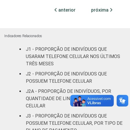
Fundamental
81
19
0
anterior
próxima
Médio
94
6
0
Superior
98
2
0
Indicadores Relacionados
Faixa
De 10 a 15
81
18
1
J1 - PROPORÇÃO DE INDIVÍDUOS QUE
etária
anos
USARAM TELEFONE CELULAR NOS ÚLTIMOS
TRÊS MESES
De 16 a 24
94
6
0
anos
J2 - PROPORÇÃO DE INDIVÍDUOS QUE
POSSUEM TELEFONE CELULAR
De 25 a 34
93
7
0
J2A - PROPORÇÃO DE INDIVÍDUOS, POR
anos
QUANTIDADE DE LINHAS DE TELEFONE
CELULAR
De 35 a 44
91
9
0
anos
J3 - PROPORÇÃO DE INDIVÍDUOS QUE
POSSUEM TELEFONE CELULAR, POR TIPO DE
De 45 a 59