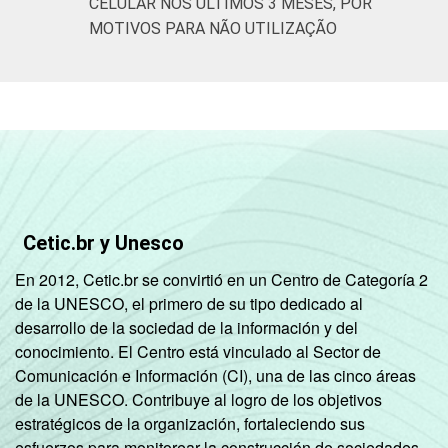
CELULAR NOS ÚLTIMOS 3 MESES, POR
SM
MOTIVOS PARA NÃO UTILIZAÇÃO
Mais de 10
96
4
0
SM
Classe
A
97
3
0
social
B
94
5
0
C
87
13
0
Cetic.br y Unesco
DE
69
31
0
En 2012, Cetic.br se convirtió en un Centro de Categoría 2
de la UNESCO, el primero de su tipo dedicado al
Condição
PEA
90
10
0
desarrollo de la sociedad de la información y del
de
conocimiento. El Centro está vinculado al Sector de
atividade
Comunicación e Información (CI), una de las cinco áreas
Não PEA
77
23
0
de la UNESCO. Contribuye al logro de los objetivos
estratégicos de la organización, fortaleciendo sus
1
Base: 168,3 milhões de pessoas. Dados
esfuerzos para monitorear la construcción de sociedades