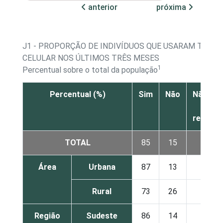
anterior
próxima
J1 - PROPORÇÃO DE INDIVÍDUOS QUE USARAM TELEF
CELULAR NOS ÚLTIMOS TRÊS MESES
1
Percentual sobre o total da população
Percentual (%)
Sim
Não
Não sab
Não
respon
TOTAL
85
15
0
Área
Urbana
87
13
0
Rural
73
26
0
Região
Sudeste
86
14
0