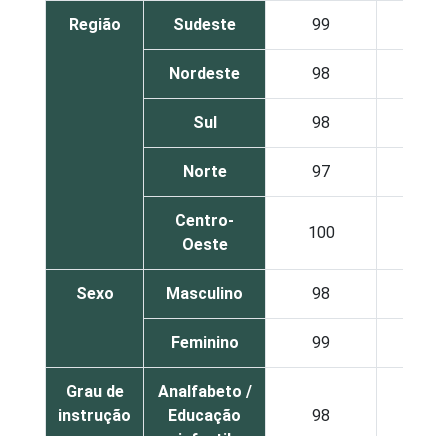
Região
Sudeste
99
67
Nordeste
98
58
Sul
98
72
Norte
97
71
Centro-
100
70
Oeste
Sexo
Masculino
98
63
Feminino
99
69
Grau de
Analfabeto /
instrução
Educação
98
11
infantil