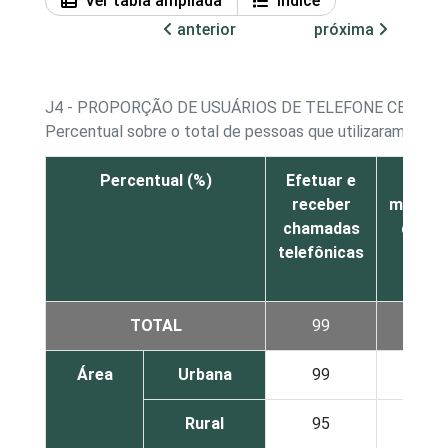
Ver tabla ampliada
Índice
anterior
próxima
J4 - PROPORÇÃO DE USUÁRIOS DE TELEFONE CELULA
Percentual sobre o total de pessoas que utilizaram telef
Percentual (%)
Efetuar e
Envia
receber
mensag
chamadas
de te
telefônicas
SMS 
torpe
TOTAL
99
66
Área
Urbana
99
69
Rural
95
45