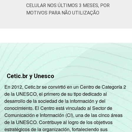
CELULAR NOS ÚLTIMOS 3 MESES, POR
SM até 10
98
80
MOTIVOS PARA NÃO UTILIZAÇÃO
SM
Mais de 10
100
88
SM
Classe
A
99
92
social
B
99
80
Cetic.br y Unesco
C
99
66
En 2012, Cetic.br se convirtió en un Centro de Categoría 2
DE
97
40
de la UNESCO, el primero de su tipo dedicado al
desarrollo de la sociedad de la información y del
Condição
PEA
99
70
conocimiento. El Centro está vinculado al Sector de
de
Comunicación e Información (CI), una de las cinco áreas
atividade
de la UNESCO. Contribuye al logro de los objetivos
Não PEA
97
59
estratégicos de la organización, fortaleciendo sus