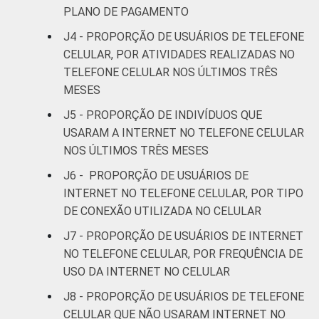
PLANO DE PAGAMENTO
De 45 a 59
100
49
J4 - PROPORÇÃO DE USUÁRIOS DE TELEFONE
anos
CELULAR, POR ATIVIDADES REALIZADAS NO
TELEFONE CELULAR NOS ÚLTIMOS TRÊS
60 anos ou
99
21
MESES
mais
J5 - PROPORÇÃO DE INDIVÍDUOS QUE
Renda
Até 1 SM
97
45
USARAM A INTERNET NO TELEFONE CELULAR
familiar
NOS ÚLTIMOS TRÊS MESES
Mais de 1
99
59
J6 - PROPORÇÃO DE USUÁRIOS DE
SM até 2 SM
INTERNET NO TELEFONE CELULAR, POR TIPO
DE CONEXÃO UTILIZADA NO CELULAR
Mais de 2
99
68
SM até 3 SM
J7 - PROPORÇÃO DE USUÁRIOS DE INTERNET
NO TELEFONE CELULAR, POR FREQUÊNCIA DE
Mais de 3
USO DA INTERNET NO CELULAR
100
79
SM até 5 SM
J8 - PROPORÇÃO DE USUÁRIOS DE TELEFONE
CELULAR QUE NÃO USARAM INTERNET NO
Mais de 5