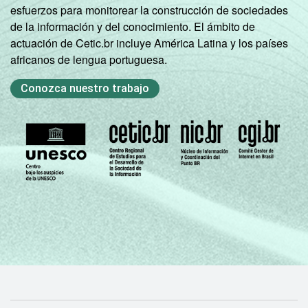
esfuerzos para monitorear la construcción de sociedades
1
Base: 143,3 milhões de pessoas que
de la información y del conocimiento. El ámbito de
utilizaram telefone celular há menos de três
actuación de Cetic.br incluye América Latina y los países
meses em relação ao momento da
africanos de lengua portuguesa.
entrevista. Respostas estimuladas e
rodiziadas. Cada item apresentado se refere
Conozca nuestro trabajo
apenas aos resultados da alternativa "sim".
Dados coletados entre setembro de 2013 e
fevereiro de 2014.
Fonte: NIC.br - set/2013 a fev/2014