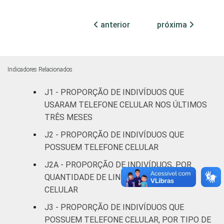
Fundamental
98
52
anterior
próxima
Médio
99
83
Superior
99
86
Indicadores Relacionados
J1 - PROPORÇÃO DE INDIVÍDUOS QUE
Faixa
De 10 a 15
94
75
USARAM TELEFONE CELULAR NOS ÚLTIMOS
etária
anos
TRÊS MESES
De 16 a 24
J2 - PROPORÇÃO DE INDIVÍDUOS QUE
99
89
anos
POSSUEM TELEFONE CELULAR
J2A - PROPORÇÃO DE INDIVÍDUOS, POR
De 25 a 34
100
80
QUANTIDADE DE LINHAS DE TELEFONE
anos
CELULAR
De 35 a 44
J3 - PROPORÇÃO DE INDIVÍDUOS QUE
99
65
anos
POSSUEM TELEFONE CELULAR, POR TIPO DE