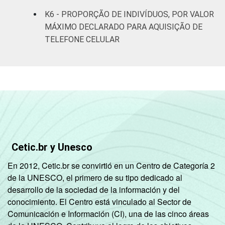
SM até 10
23
12
K6 - PROPORÇÃO DE INDIVÍDUOS, POR VALOR
SM
MÁXIMO DECLARADO PARA AQUISIÇÃO DE
TELEFONE CELULAR
Mais de 10
23
12
SM
Classe
A
19
9
Social
B
21
15
C
20
19
Cetic.br y Unesco
DE
15
9
En 2012, Cetic.br se convirtió en un Centro de Categoría 2
Ocupação
PEA
21
17
de la UNESCO, el primero de su tipo dedicado al
desarrollo de la sociedad de la información y del
Não PEA
14
11
conocimiento. El Centro está vinculado al Sector de
Comunicación e Información (CI), una de las cinco áreas
1