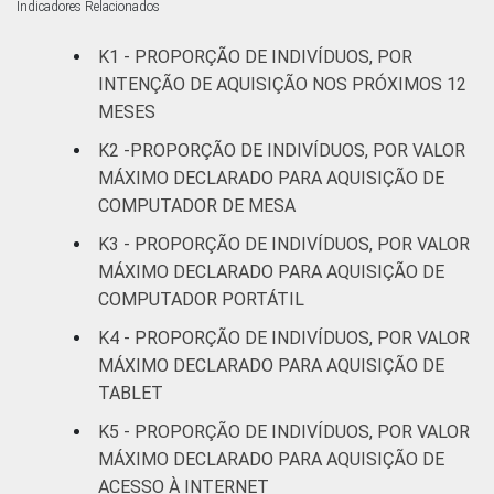
Indicadores Relacionados
De 45 a 59
16
13
anos
K1 - PROPORÇÃO DE INDIVÍDUOS, POR
INTENÇÃO DE AQUISIÇÃO NOS PRÓXIMOS 12
60 anos ou
6
4
MESES
mais
K2 -PROPORÇÃO DE INDIVÍDUOS, POR VALOR
Renda
MÁXIMO DECLARADO PARA AQUISIÇÃO DE
Até 1 SM
16
12
familiar
COMPUTADOR DE MESA
Mais de 1
K3 - PROPORÇÃO DE INDIVÍDUOS, POR VALOR
19
16
SM até 2 SM
MÁXIMO DECLARADO PARA AQUISIÇÃO DE
COMPUTADOR PORTÁTIL
Mais de 2
21
18
K4 - PROPORÇÃO DE INDIVÍDUOS, POR VALOR
SM até 3 SM
MÁXIMO DECLARADO PARA AQUISIÇÃO DE
TABLET
Mais de 3
22
21
SM até 5 SM
K5 - PROPORÇÃO DE INDIVÍDUOS, POR VALOR
MÁXIMO DECLARADO PARA AQUISIÇÃO DE
Mais de 5
ACESSO À INTERNET