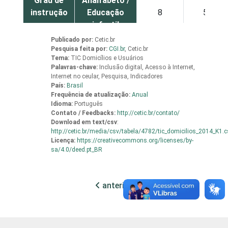
Grau de
Analfabeto /
instrução
Educação
8
5
infantil
Publicado por:
Cetic.br
Fundamental
18
14
Pesquisa feita por:
CGI.br
,
Cetic.br
Tema:
TIC Domicílios e Usuários
Palavras-chave:
Inclusão digital, Acesso à Internet,
Médio
23
20
Internet no ceular, Pesquisa, Indicadores
País:
Brasil
Frequência de atualização:
Anual
Superior
21
16
Idioma:
Português
Contato / Feedbacks:
http://cetic.br/contato/
Download em
text/csv
:
Faixa
De 16 a 24
29
21
http://cetic.br/media/csv/tabela/4782/tic_domicilios_2014_K1.c
etária
anos
Licença:
https://creativecommons.org/licenses/by-
sa/4.0/deed.pt_BR
De 25 a 34
23
22
anos
anterior
próxima
De 35 a 44
20
16
anos