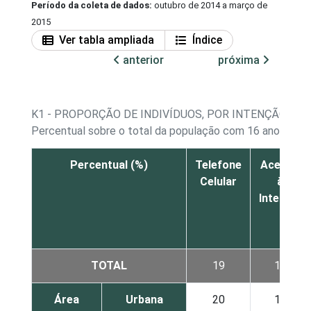
Período da coleta de dados:
outubro de 2014 a março de
2015
Ver tabla ampliada
Índice
anterior
próxima
K1 - PROPORÇÃO DE INDIVÍDUOS, POR INTENÇÃO DE
Percentual sobre o total da população com 16 anos ou m
Percentual (%)
Telefone
Acesso
Celular
à
Internet
TOTAL
19
15
Área
Urbana
20
16