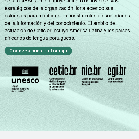
de la UNESCO. Contribuye al logro de los objetivos
Base: 152.708.441 pessoas com 16 anos ou
estratégicos de la organización, fortaleciendo sus
mais. Respostas estimuladas. Cada item
esfuerzos para monitorear la construcción de sociedades
apresentado se refere apenas aos
de la información y del conocimiento. El ámbito de
resultados da alternativa "sim". Dados
actuación de Cetic.br incluye América Latina y los países
coletados entre outubro de 2014 e março de
africanos de lengua portuguesa.
2015.
Conozca nuestro trabajo