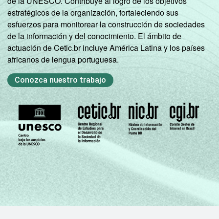
de la UNESCO. Contribuye al logro de los objetivos
mais que declararam ter a intenção de
estratégicos de la organización, fortaleciendo sus
adquirir tablet nos próximos 12 meses.
esfuerzos para monitorear la construcción de sociedades
Respostas estimuladas. Cada item
de la información y del conocimiento. El ámbito de
apresentado se refere apenas aos
actuación de Cetic.br incluye América Latina y los países
resultados da alternativa "sim". Dados
africanos de lengua portuguesa.
coletados entre outubro de 2014 e março de
2015.
Conozca nuestro trabajo