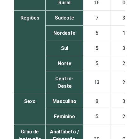
Rural
16
0
Regiões
Sudeste
7
3
Nordeste
5
1
Sul
5
3
Norte
5
2
Centro-
13
2
Oeste
Sexo
Masculino
8
3
Feminino
5
2
Grau de
Analfabeto /