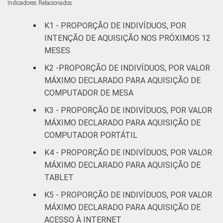
10
2
Indicadores Relacionados
anos
K1 - PROPORÇÃO DE INDIVÍDUOS, POR
60 anos ou
INTENÇÃO DE AQUISIÇÃO NOS PRÓXIMOS 12
6
2
mais
MESES
K2 -PROPORÇÃO DE INDIVÍDUOS, POR VALOR
Renda
Até 1 SM
10
0
familiar
MÁXIMO DECLARADO PARA AQUISIÇÃO DE
COMPUTADOR DE MESA
Mais de 1
4
1
SM até 2 SM
K3 - PROPORÇÃO DE INDIVÍDUOS, POR VALOR
MÁXIMO DECLARADO PARA AQUISIÇÃO DE
Mais de 2
COMPUTADOR PORTÁTIL
4
3
SM até 3 SM
K4 - PROPORÇÃO DE INDIVÍDUOS, POR VALOR
MÁXIMO DECLARADO PARA AQUISIÇÃO DE
Mais de 3
7
3
TABLET
SM até 5 SM
K5 - PROPORÇÃO DE INDIVÍDUOS, POR VALOR
Mais de 5
MÁXIMO DECLARADO PARA AQUISIÇÃO DE
SM até 10
16
4
ACESSO À INTERNET