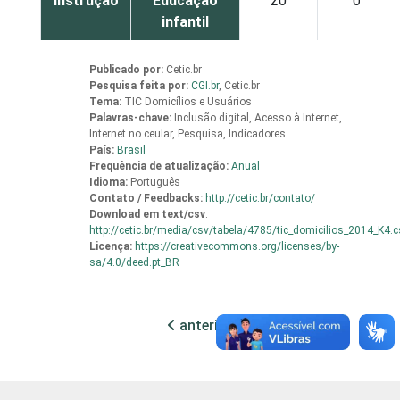
instrução
Educação
20
0
infantil
Fundamental
2
1
Publicado por:
Cetic.br
Pesquisa feita por:
CGI.br
,
Cetic.br
Tema:
TIC Domicílios e Usuários
Médio
9
2
Palavras-chave:
Inclusão digital, Acesso à Internet,
Internet no ceular, Pesquisa, Indicadores
País:
Brasil
Superior
8
5
Frequência de atualização:
Anual
Idioma:
Português
Faixa
De 16 a 24
Contato / Feedbacks:
http://cetic.br/contato/
9
3
Download em
text/csv
:
etária
anos
http://cetic.br/media/csv/tabela/4785/tic_domicilios_2014_K4.c
Licença:
https://creativecommons.org/licenses/by-
De 25 a 34
sa/4.0/deed.pt_BR
4
1
anos
anterior
próxima
De 35 a 44
3
3
anos
De 45 a 59