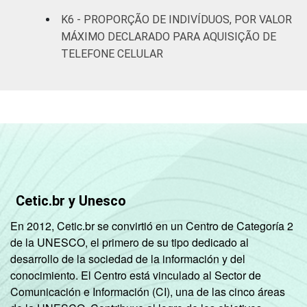
SM
K6 - PROPORÇÃO DE INDIVÍDUOS, POR VALOR
MÁXIMO DECLARADO PARA AQUISIÇÃO DE
Mais de 10
18
4
TELEFONE CELULAR
SM
Classe
A
9
24
Social
B
6
4
C
6
2
DE
11
0
Cetic.br y Unesco
Ocupação
PEA
7
3
En 2012, Cetic.br se convirtió en un Centro de Categoría 2
de la UNESCO, el primero de su tipo dedicado al
Não PEA
4
1
desarrollo de la sociedad de la información y del
conocimiento. El Centro está vinculado al Sector de
1
Comunicación e Información (CI), una de las cinco áreas
Base: 12.021.868 pessoas com 16 anos ou