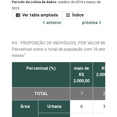
Período da coleta de dados:
outubro de 2014 a março de
2015
Ver tabla ampliada
Índice
anterior
próxima
K4 - PROPORÇÃO DE INDIVÍDUOS, POR VALOR MÁXIM
Percentual sobre o total da população com 16 anos ou mai
1
meses
Percentual (%)
mais de
R$
R$
2.000,00
2.000,00
TOTAL
7
2
Área
Urbana
6
3