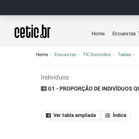
Ir para o conteúdo
Página inicial
Home
Encuestas 
Home
Encuestas
TIC Domicílios
Tablas
Indivíduos
G1 - PROPORÇÃO DE INDIVÍDUOS 
Ver tabla ampliada
Índice