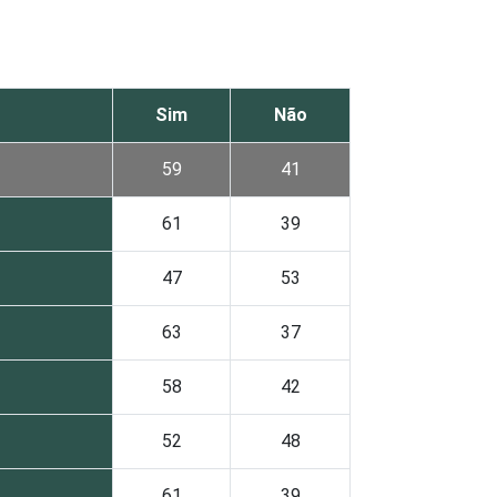
Sim
Não
59
41
61
39
47
53
63
37
58
42
52
48
61
39