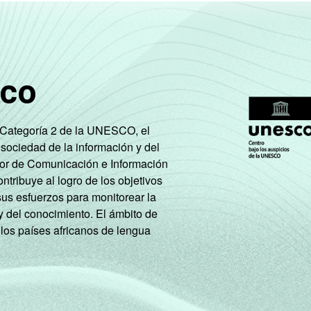
Classe A
Classe B
sco
Classe C
Classe D/ E
e Categoría 2 de la UNESCO, el
 sociedad de la información y del
Classe A
tor de Comunicación e Información
tribuye al logro de los objetivos
Classe B
sus esfuerzos para monitorear la
y del conocimiento. El ámbito de
Classe C
 los países africanos de lengua
Classe D/ E
PEA