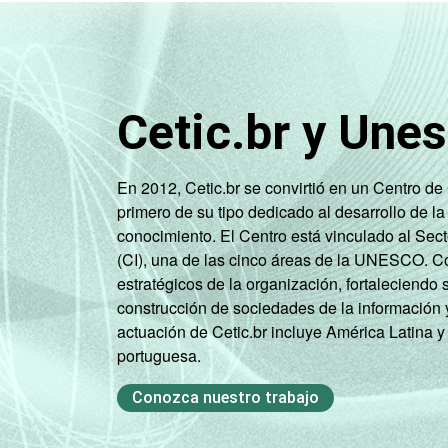
Classe social 2008
Cetic.br y Une
En 2012, Cetic.br se convirtió en un Centro d
primero de su tipo dedicado al desarrollo de la
Classe social 2015
conocimiento. El Centro está vinculado al Sec
(CI), una de las cinco áreas de la UNESCO. Con
estratégicos de la organización, fortaleciendo 
construcción de sociedades de la información 
actuación de Cetic.br incluye América Latina y
portuguesa.
Conozca nuestro trabajo
Condição de atividade