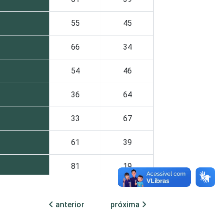
55
45
66
34
54
46
36
64
33
67
61
39
81
19
62
38
anterior
próxima
61
39