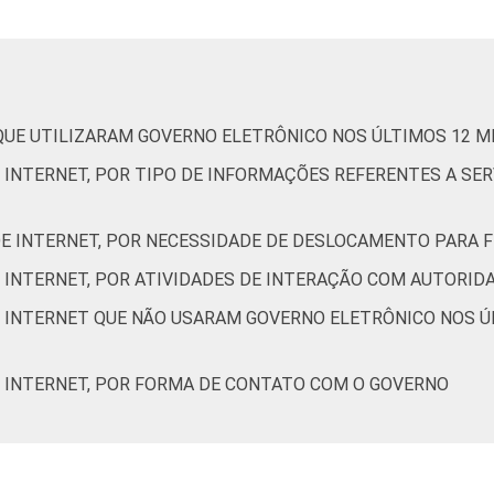
De 35 a 44 anos
De 45 a 59 anos
 QUE UTILIZARAM GOVERNO ELETRÔNICO NOS ÚLTIMOS 12 M
De 60 anos ou mais
E INTERNET, POR TIPO DE INFORMAÇÕES REFERENTES A S
Até 1 SM
E INTERNET, POR NECESSIDADE DE DESLOCAMENTO PARA F
Mais de 1 SM até 2 SM
E INTERNET, POR ATIVIDADES DE INTERAÇÃO COM AUTORID
Mais de 2 SM até 3 SM
E INTERNET QUE NÃO USARAM GOVERNO ELETRÔNICO NOS Ú
Mais de 3 SM até 5 SM
E INTERNET, POR FORMA DE CONTATO COM O GOVERNO
Mais de 5 SM até 10 SM
Mais de 10 SM