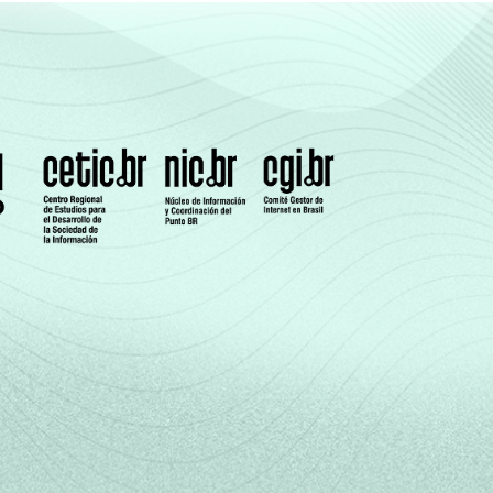
67
33
72
28
51
49
42
58
81
19
73
27
53
47
40
60
63
37