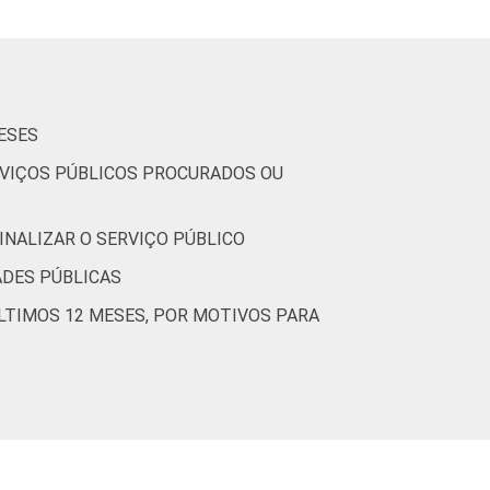
59
41
54
46
ESES
56
44
ERVIÇOS PÚBLICOS PROCURADOS OU
34
66
INALIZAR O SERVIÇO PÚBLICO
50
50
ADES PÚBLICAS
57
43
LTIMOS 12 MESES, POR MOTIVOS PARA
68
32
77
23
86
14