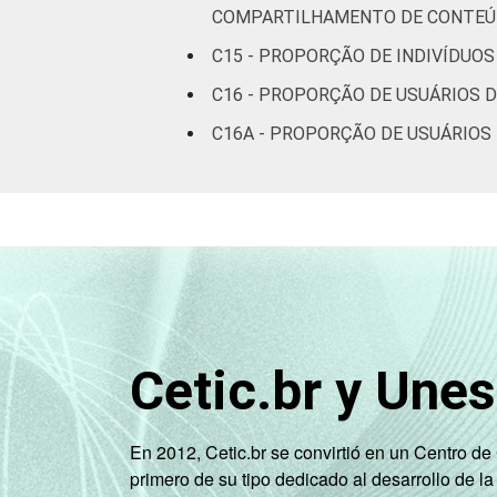
ou mais
COMPARTILHAMENTO DE CONTE
C15 - PROPORÇÃO DE INDIVÍDUOS
Renda
Até 1 SM
Familiar
C16 - PROPORÇÃO DE USUÁRIOS D
Mais de 1
C16A - PROPORÇÃO DE USUÁRIOS 
SM até 2 SM
Mais de 2
SM até 3 SM
Mais de 3
SM até 5 SM
Mais de 5
Cetic.br y Une
SM até 10
SM
En 2012, Cetic.br se convirtió en un Centro d
Mais de 10
primero de su tipo dedicado al desarrollo de la
SM