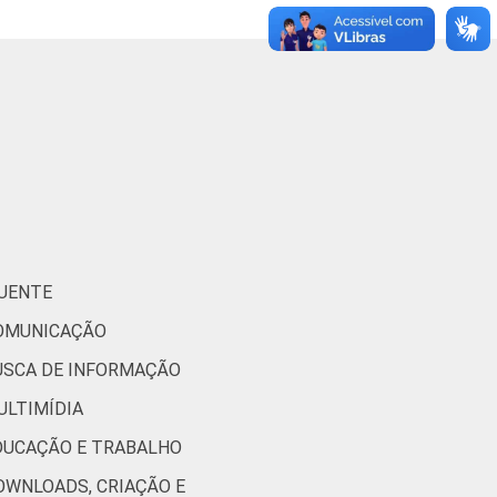
81
49
54
56
QUENTE
56
COMUNICAÇÃO
BUSCA DE INFORMAÇÃO
53
ULTIMÍDIA
EDUCAÇÃO E TRABALHO
DOWNLOADS, CRIAÇÃO E
52