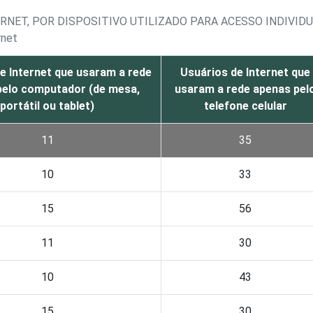
RNET, POR DISPOSITIVO UTILIZADO PARA ACESSO INDIVID
rnet
e Internet que usaram a rede
Usuários de Internet que
pelo computador (de mesa,
usaram a rede apenas pel
portátil ou tablet)
telefone celular
11
35
10
33
15
56
11
30
10
43
15
30