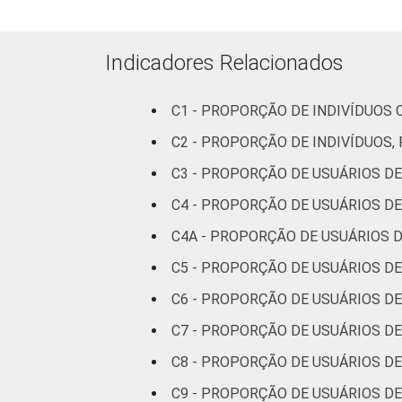
Superior
Faixa
De 10 a 15
Indicadores Relacionados
etária
anos
C1 - PROPORÇÃO DE INDIVÍDUOS 
De 16 a 24
C2 - PROPORÇÃO DE INDIVÍDUOS,
anos
C3 - PROPORÇÃO DE USUÁRIOS DE
De 25 a 34
C4 - PROPORÇÃO DE USUÁRIOS DE
anos
C4A - PROPORÇÃO DE USUÁRIOS D
De 35 a 44
C5 - PROPORÇÃO DE USUÁRIOS DE
anos
C6 - PROPORÇÃO DE USUÁRIOS DE
De 45 a 59
C7 - PROPORÇÃO DE USUÁRIOS DE
anos
C8 - PROPORÇÃO DE USUÁRIOS DE
De 60 anos
C9 - PROPORÇÃO DE USUÁRIOS DE