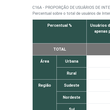
C16A - PROPORÇÃO DE USUÁRIOS DE INTE
Percentual sobre o total de usuários de Inte
Percentual %
Usuários d
apenas 
TOTAL
Área
Urbana
Rural
Região
Sudeste
Nordeste
Sul