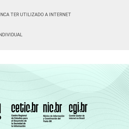
UNCA TER UTILIZADO A INTERNET
28
40
NDIVIDUAL
50
71
77
82