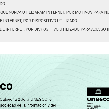
ÚDO
 QUE NUNCA UTILIZARAM INTERNET, POR MOTIVOS PARA N
12
59
E INTERNET, POR DISPOSITIVO UTILIZADO
11
50
DE INTERNET, POR DISPOSITIVO UTILIZADO PARA ACESSO I
11
38
9
20
sco
9
15
e Categoría 2 de la UNESCO, el
 sociedad de la información y del
8
10