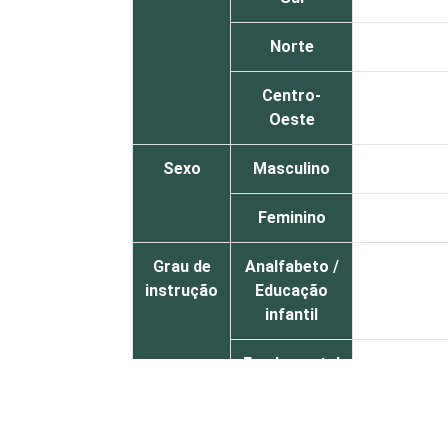
Norte
Centro-
Oeste
Sexo
Masculino
Feminino
Grau de
Analfabeto /
instrução
Educação
infantil
Fundamental
Médio