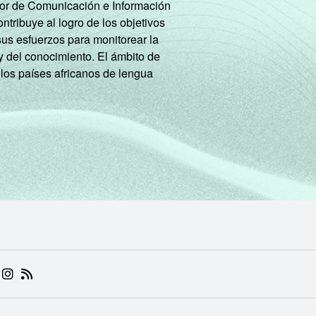
tor de Comunicación e Información
tribuye al logro de los objetivos
8
8
sus esfuerzos para monitorear la
y del conocimiento. El ámbito de
10
19
 los países africanos de lengua
11
44
10
65
7
7
11
14
11
42
10
69
 (ABRE EM NOVA ABA)
.BR (ABRE EM NOVA ABA)
 NIC.BR (ABRE EM NOVA ABA)
 NIC.BR (ABRE EM NOVA ABA)
AM DO NIC.BR (ABRE EM NOVA ABA)
NKEDIN DO NIC.BR (ABRE EM NOVA ABA)
INSTAGRAM DO NIC.BR (ABRE EM NOVA ABA)
RSS DO NIC.BR (ABRE EM NOVA ABA)
9
34