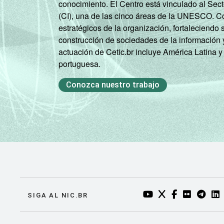
conocimiento. El Centro está vinculado al Sec
(CI), una de las cinco áreas de la UNESCO. Con
Classe
Classe A
estratégicos de la organización, fortaleciendo 
social
construcción de sociedades de la información 
2008
Classe B
actuación de Cetic.br incluye América Latina y
portuguesa.
Classe C
Conozca nuestro trabajo
Classe D/ E
Classe
Classe A
social
2015
Classe B
Classe C
Classe D/ E
YOUTUBE DO NIC.BR
TWITTER DO NIC
FACEBOOK DO
FLICKR DO
TELEGR
LI
SIGA AL NIC.BR
Condição
PEA