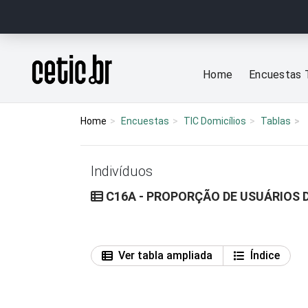
Ir para o conteúdo
Página inicial
Home
Encuestas 
Home
Encuestas
TIC Domicílios
Tablas
Indivíduos
C16A - PROPORÇÃO DE USUÁRIOS D
Ver tabla ampliada
Índice