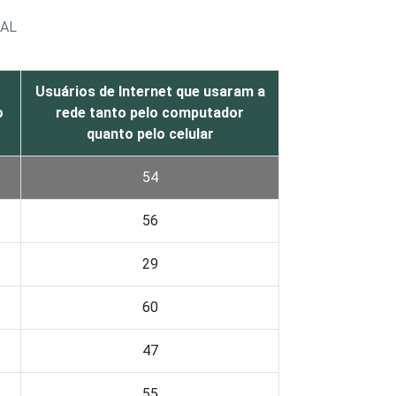
UAL
Usuários de Internet que usaram a
o
rede tanto pelo computador
quanto pelo celular
54
56
29
60
47
55