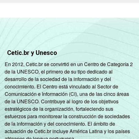
C
47
66
DE
53
57
Condição
PEA
53
65
de
Cetic.br y Unesco
atividade
Não PEA
47
58
En 2012, Cetic.br se convirtió en un Centro de Categoría 2
de la UNESCO, el primero de su tipo dedicado al
Fonte: CGI.br/NIC.br, Centro Regional de
desarrollo de la sociedad de la información y del
Estudos para o Desenvolvimento da
conocimiento. El Centro está vinculado al Sector de
Sociedade da Informação (Cetic.br),
Comunicación e Información (CI), una de las cinco áreas
Pesquisa sobre o Uso das Tecnologias de
de la UNESCO. Contribuye al logro de los objetivos
Informação e Comunicação nos domicílios
estratégicos de la organización, fortaleciendo sus
brasileiros - TIC Domicílios 2016.
esfuerzos para monitorear la construcción de sociedades
de la información y del conocimiento. El ámbito de
actuación de Cetic.br incluye América Latina y los países
africanos de lengua portuguesa.