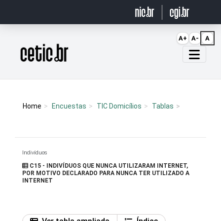
Ir para o conteúdo
A+
A-
A
Página inicial
Home
Encuestas
TIC Domicílios
Tablas
Indivíduos
C15 - INDIVÍDUOS QUE NUNCA UTILIZARAM INTERNET,
POR MOTIVO DECLARADO PARA NUNCA TER UTILIZADO A
INTERNET