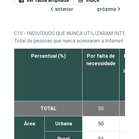
Ver tabla ampliada
Índice
anterior
próxima
C15 - INDIVÍDUOS QUE NUNCA UTILIZARAM INTERNE
Total de pessoas que nunca acessaram a Internet
Percentual (%)
Por falta de
Por fa
necessidade
de
intere
TOTAL
50
62
Área
Urbana
50
64
Rural
53
54