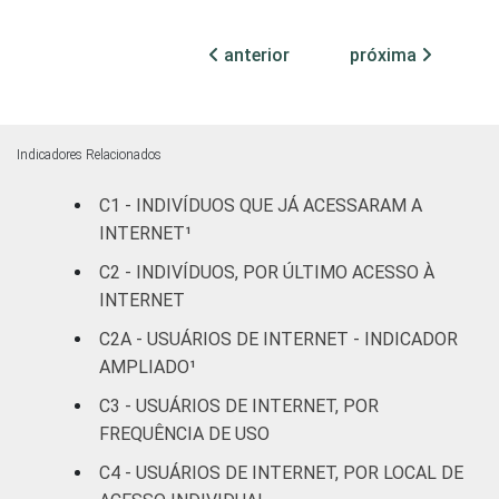
infantil
anterior
próxima
Fundamental
51
65
Médio
51
65
Indicadores Relacionados
Superior
32
82
C1 - INDIVÍDUOS QUE JÁ ACESSARAM A
INTERNET¹
Faixa
De 10 a 15
42
20
etária
anos
C2 - INDIVÍDUOS, POR ÚLTIMO ACESSO À
INTERNET
De 16 a 24
50
54
C2A - USUÁRIOS DE INTERNET - INDICADOR
anos
AMPLIADO¹
De 25 a 34
C3 - USUÁRIOS DE INTERNET, POR
56
50
anos
FREQUÊNCIA DE USO
C4 - USUÁRIOS DE INTERNET, POR LOCAL DE
De 35 a 44
59
60