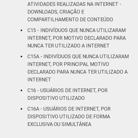
ATIVIDADES REALIZADAS NA INTERNET -
Mais de 5
DOWNLOADS, CRIAÇÃO E
SM até 10
27
83
COMPARTILHAMENTO DE CONTEÚDO
SM
C15 - INDIVÍDUOS QUE NUNCA UTILIZARAM
Mais de 10
INTERNET, POR MOTIVO DECLARADO PARA
21
83
SM
NUNCA TER UTILIZADO A INTERNET
C15A - INDIVÍDUOS QUE NUNCA UTILIZARAM
Não tem
56
37
INTERNET, POR PRINCIPAL MOTIVO
renda
DECLARADO PARA NUNCA TER UTILIZADO A
INTERNET
Não sabe
43
53
C16 - USUÁRIOS DE INTERNET, POR
Não
DISPOSITIVO UTILIZADO
44
60
respondeu
C16A - USUÁRIOS DE INTERNET, POR
DISPOSITIVO UTILIZADO DE FORMA
Classe
A
14
21
EXCLUSIVA OU SIMULTÂNEA
social
B
46
75