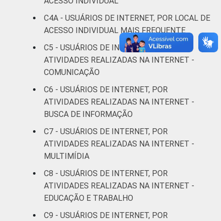
ACESSO INDIVIDUAL
anos
C4A - USUÁRIOS DE INTERNET, POR LOCAL DE
De 45 a 59
ACESSO INDIVIDUAL MAIS FREQUENTE
51
66
anos
C5 - USUÁRIOS DE INTERNET, POR
ATIVIDADES REALIZADAS NA INTERNET -
De 60 anos
48
66
COMUNICAÇÃO
ou mais
C6 - USUÁRIOS DE INTERNET, POR
Renda
Até 1 SM
51
54
ATIVIDADES REALIZADAS NA INTERNET -
Familiar
BUSCA DE INFORMAÇÃO
Mais de 1
52
65
C7 - USUÁRIOS DE INTERNET, POR
SM até 2 SM
ATIVIDADES REALIZADAS NA INTERNET -
MULTIMÍDIA
Mais de 2
58
70
SM até 3 SM
C8 - USUÁRIOS DE INTERNET, POR
ATIVIDADES REALIZADAS NA INTERNET -
Mais de 3
EDUCAÇÃO E TRABALHO
48
68
SM até 5 SM
C9 - USUÁRIOS DE INTERNET, POR