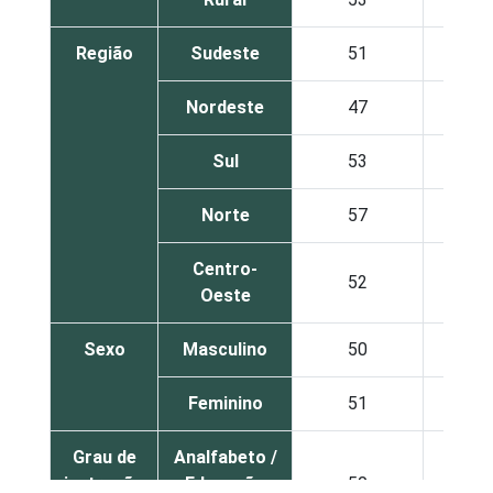
Região
Sudeste
51
67
Nordeste
47
56
Sul
53
69
Norte
57
48
Centro-
52
65
Oeste
Sexo
Masculino
50
61
Feminino
51
62
Grau de
Analfabeto /
instrução
Educação
50
52