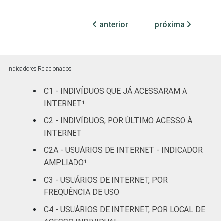
Feminino
69
1
anterior
próxima
Grau de
Analfabeto /
instrução
Educação
39
9
infantil
Indicadores Relacionados
C1 - INDIVÍDUOS QUE JÁ ACESSARAM A
Fundamental
57
1
INTERNET¹
Médio
70
1
C2 - INDIVÍDUOS, POR ÚLTIMO ACESSO À
INTERNET
Superior
80
2
C2A - USUÁRIOS DE INTERNET - INDICADOR
AMPLIADO¹
Faixa
De 10 a 15
60
1
etária
anos
C3 - USUÁRIOS DE INTERNET, POR
FREQUÊNCIA DE USO
De 16 a 24
78
2
C4 - USUÁRIOS DE INTERNET, POR LOCAL DE
anos