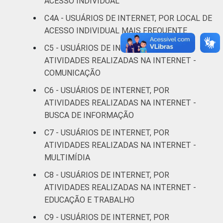
ACESSO INDIVIDUAL
De 25 a 34
C4A - USUÁRIOS DE INTERNET, POR LOCAL DE
71
2
anos
ACESSO INDIVIDUAL MAIS FREQUENTE
C5 - USUÁRIOS DE INTERNET, POR
De 35 a 44
67
1
ATIVIDADES REALIZADAS NA INTERNET -
anos
COMUNICAÇÃO
De 45 a 59
C6 - USUÁRIOS DE INTERNET, POR
63
1
anos
ATIVIDADES REALIZADAS NA INTERNET -
BUSCA DE INFORMAÇÃO
De 60 anos
47
1
C7 - USUÁRIOS DE INTERNET, POR
ou mais
ATIVIDADES REALIZADAS NA INTERNET -
MULTIMÍDIA
Renda
Até 1 SM
57
1
Familiar
C8 - USUÁRIOS DE INTERNET, POR
Mais de 1
ATIVIDADES REALIZADAS NA INTERNET -
64
1
SM até 2 SM
EDUCAÇÃO E TRABALHO
C9 - USUÁRIOS DE INTERNET, POR
Mais de 2