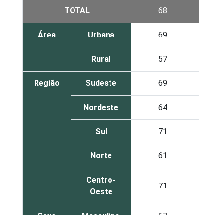
TOTAL
68
1
Área
Urbana
69
1
Rural
57
1
Região
Sudeste
69
1
Nordeste
64
1
Sul
71
2
Norte
61
1
Centro-
71
1
Oeste
Sexo
Masculino
67
1