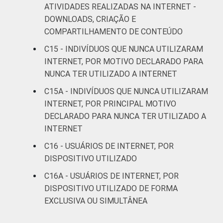
69
1
ATIVIDADES REALIZADAS NA INTERNET -
SM até 3 SM
DOWNLOADS, CRIAÇÃO E
COMPARTILHAMENTO DE CONTEÚDO
Mais de 3
75
2
SM até 5 SM
C15 - INDIVÍDUOS QUE NUNCA UTILIZARAM
INTERNET, POR MOTIVO DECLARADO PARA
Mais de 5
NUNCA TER UTILIZADO A INTERNET
SM até 10
79
2
C15A - INDIVÍDUOS QUE NUNCA UTILIZARAM
SM
INTERNET, POR PRINCIPAL MOTIVO
DECLARADO PARA NUNCA TER UTILIZADO A
Mais de 10
84
2
INTERNET
SM
C16 - USUÁRIOS DE INTERNET, POR
Não tem
DISPOSITIVO UTILIZADO
63
1
renda
C16A - USUÁRIOS DE INTERNET, POR
DISPOSITIVO UTILIZADO DE FORMA
Não sabe
68
1
EXCLUSIVA OU SIMULTÂNEA
Não
64
2