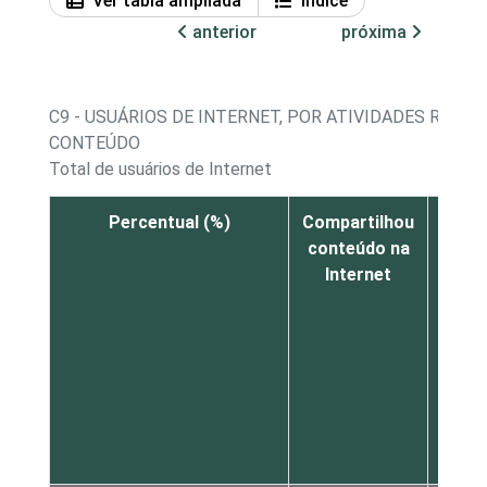
Ver tabla ampliada
Índice
anterior
próxima
C9 - USUÁRIOS DE INTERNET, POR ATIVIDADES REA
CONTEÚDO
Total de usuários de Internet
Percentual (%)
Compartilhou
Crio
conteúdo na
atual
Internet
blo
pági
n
Inte
o
webs