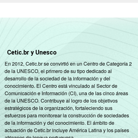
respondeu
Classe
A
82
3
social
B
76
2
C
65
1
Cetic.br y Unesco
En 2012, Cetic.br se convirtió en un Centro de Categoría 2
DE
59
1
de la UNESCO, el primero de su tipo dedicado al
desarrollo de la sociedad de la información y del
Condição
PEA
71
2
conocimiento. El Centro está vinculado al Sector de
de
Comunicación e Información (CI), una de las cinco áreas
atividade
Não PEA
62
1
de la UNESCO. Contribuye al logro de los objetivos
estratégicos de la organización, fortaleciendo sus
Fonte: CGI.br/NIC.br, Centro Regional de
esfuerzos para monitorear la construcción de sociedades
Estudos para o Desenvolvimento da
de la información y del conocimiento. El ámbito de
Sociedade da Informação (Cetic.br),
actuación de Cetic.br incluye América Latina y los países
Pesquisa sobre o Uso das Tecnologias de
africanos de lengua portuguesa.