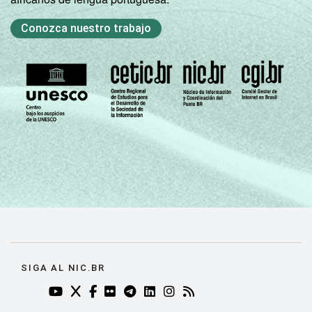
Informação e Comunicação nos domicílios
brasileiros - TIC Domicílios 2016.
Conozca nuestro trabajo
SIGA AL NIC.BR
YOUTUBE DO NIC.BR (ABRE EM NOVA ABA)
TWITTER DO NIC.BR (ABRE EM NOVA ABA)
FACEBOOK DO NIC.BR (ABRE EM NOVA AB
FLICKR DO NIC.BR (ABRE EM NOVA AB
TELEGRAM DO NIC.BR (ABRE EM N
LINKEDIN DO NIC.BR (ABRE EM
INSTAGRAM DO NIC.BR (AB
RSS DO NIC.BR (ABRE 