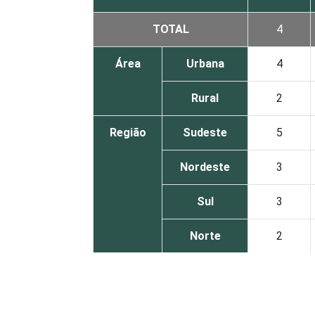
TOTAL
4
Área
Urbana
4
Rural
2
Região
Sudeste
5
Nordeste
3
Sul
3
Norte
2
Centro-
3
Oeste