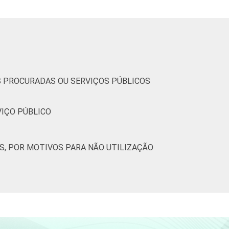
6
7
0
0
8
5
8
0
0
9
2
9
0
0
0
OS PROCURADAS OU SERVIÇOS PÚBLICOS
3
5
0
0
1
VIÇO PÚBLICO
5
7
0
0
11
S, POR MOTIVOS PARA NÃO UTILIZAÇÃO
7
9
0
0
12
4
6
0
0
14
5
7
0
0
8