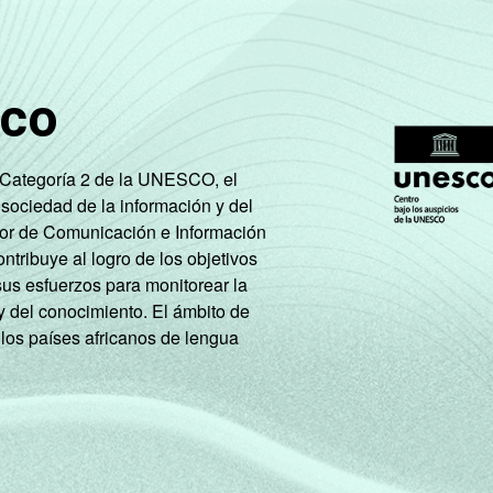
8
9
0
0
2
sco
6
6
0
0
5
e Categoría 2 de la UNESCO, el
 sociedad de la información y del
8
5
0
0
2
tor de Comunicación e Información
tribuye al logro de los objetivos
sus esfuerzos para monitorear la
6
7
0
0
1
y del conocimiento. El ámbito de
 los países africanos de lengua
7
6
0
0
2
8
8
0
0
4