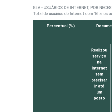
G2A - USUÁRIOS DE INTERNET, POR NECE
Total de usuários de Internet com 16 anos o
Percentual (%)
Documen
Realizou
serviço
na
Internet
sem
precisar
ir até
um
posto