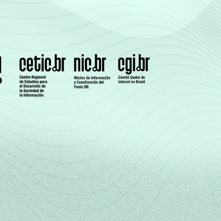
6
8
0
0
7
6
9
0
0
5
5
6
0
0
1
3
5
0
0
6
5
8
0
0
7
5
5
0
0
7