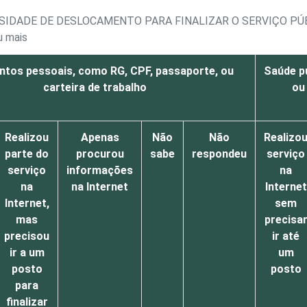
SSIDADE DE DESLOCAMENTO PARA FINALIZAR O SERVIÇO PÚ
u mais
tos pessoais, como RG, CPF, passaporte, ou
Saúde p
carteira de trabalho
ou
Realizou
Apenas
Não
Não
Realizo
parte do
procurou
sabe
respondeu
serviço
serviço
informações
na
na
na Internet
Internet
Internet,
sem
mas
precisa
precisou
ir até
ir a um
um
posto
posto
para
finalizar