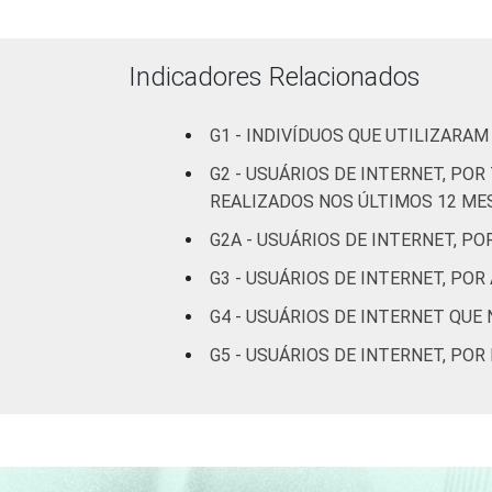
Sexo
Masculino
5
Feminino
3
Indicadores Relacionados
Grau de
Analfabeto /
G1 - INDIVÍDUOS QUE UTILIZARA
instrução
Educação
0
infantil
G2 - USUÁRIOS DE INTERNET, PO
REALIZADOS NOS ÚLTIMOS 12 ME
Fundamental
1
G2A - USUÁRIOS DE INTERNET, P
G3 - USUÁRIOS DE INTERNET, PO
Médio
4
G4 - USUÁRIOS DE INTERNET QU
Superior
6
G5 - USUÁRIOS DE INTERNET, PO
Faixa
De 16 a 24
3
etária
anos
De 25 a 34
3