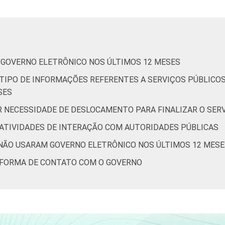
10
10
0
0
3
8
8
0
0
3
M GOVERNO ELETRÔNICO NOS ÚLTIMOS 12 MESES
3
3
0
0
0
R TIPO DE INFORMAÇÕES REFERENTES A SERVIÇOS PÚBLIC
SES
5
6
0
0
1
OR NECESSIDADE DE DESLOCAMENTO PARA FINALIZAR O SER
R ATIVIDADES DE INTERAÇÃO COM AUTORIDADES PÚBLICAS
6
8
0
0
3
E NÃO USARAM GOVERNO ELETRÔNICO NOS ÚLTIMOS 12 MESE
16
12
0
0
4
R FORMA DE CONTATO COM O GOVERNO
9
12
0
0
2
11
8
0
0
3