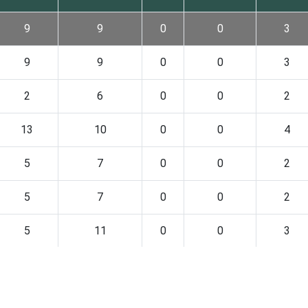
9
9
0
0
3
9
9
0
0
3
2
6
0
0
2
13
10
0
0
4
5
7
0
0
2
5
7
0
0
2
5
11
0
0
3
4
10
0
0
3