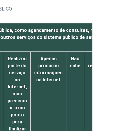
BLICO
ública, como agendamento de consultas, remédios
Ed
 outros serviços do sistema público de saúde
u
Realizou
Apenas
Não
Não
Reali
parte do
procurou
sabe
respondeu
serv
serviço
informações
na
na
na Internet
Inter
Internet,
se
r
mas
preci
precisou
ir a
ir a um
u
posto
pos
para
finalizar