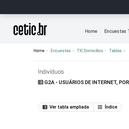
Ir para o conteúdo
Página inicial
Home
Encuestas 
Home
Encuestas
TIC Domicílios
Tablas
Indivíduos
G2A - USUÁRIOS DE INTERNET, PO
Ver tabla ampliada
Índice