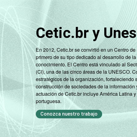
anos
De 35 a 44
4
anos
Cetic.br y Une
De 45 a 59
4
anos
En 2012, Cetic.br se convirtió en un Centro d
primero de su tipo dedicado al desarrollo de la
De 60 anos
4
conocimiento. El Centro está vinculado al Sec
ou mais
(CI), una de las cinco áreas de la UNESCO. Con
estratégicos de la organización, fortaleciendo 
Renda
Até 1 SM
1
construcción de sociedades de la información 
Familiar
actuación de Cetic.br incluye América Latina y
Mais de 1
portuguesa.
2
SM até 2 SM
Conozca nuestro trabajo
Mais de 2
3
SM até 3 SM