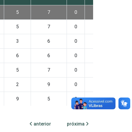
5
7
0
0
8
5
7
0
0
8
3
6
0
0
9
6
6
0
0
8
5
7
0
0
9
2
9
0
0
9
9
5
0
0
8
5
11
0
0
10
anterior
próxima