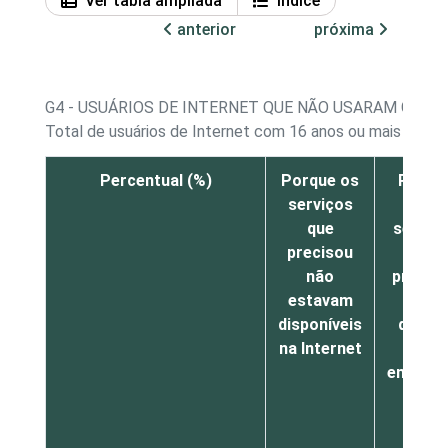
Ver tabla ampliada
Índice
anterior
próxima
G4 - USUÁRIOS DE INTERNET QUE NÃO USARAM GOVE
Total de usuários de Internet com 16 anos ou mais que 
Percentual (%)
Porque os
Porqu
serviços
os
que
serviç
precisou
que
não
precis
estavam
eram
disponíveis
difícei
na Internet
de
encontr