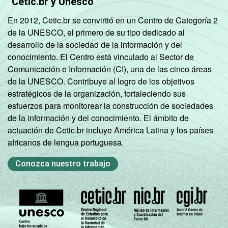
Cetic.br y Unesco
24
29
SM até 3 SM
En 2012, Cetic.br se convirtió en un Centro de Categoría 2
de la UNESCO, el primero de su tipo dedicado al
Mais de 3
20
20
desarrollo de la sociedad de la información y del
SM até 5 SM
conocimiento. El Centro está vinculado al Sector de
Comunicación e Información (CI), una de las cinco áreas
Mais de 5
de la UNESCO. Contribuye al logro de los objetivos
SM até 10
8
12
estratégicos de la organización, fortaleciendo sus
SM
esfuerzos para monitorear la construcción de sociedades
de la información y del conocimiento. El ámbito de
Mais de 10
16
18
actuación de Cetic.br incluye América Latina y los países
SM
africanos de lengua portuguesa.
Não tem
Conozca nuestro trabajo
9
8
renda
Não sabe
30
35
Não
12
22