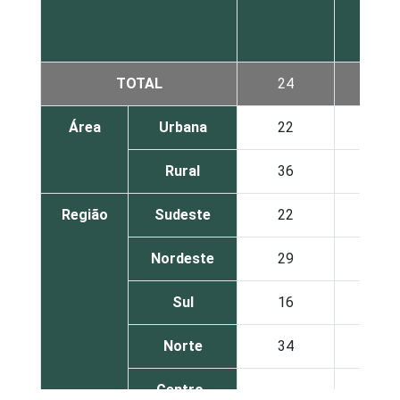
TOTAL
24
27
Área
Urbana
22
26
Rural
36
31
Região
Sudeste
22
26
Nordeste
29
29
Sul
16
22
Norte
34
28
Centro-