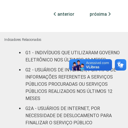
25
29
Oeste
anterior
próxima
Sexo
Masculino
23
26
Feminino
25
27
Indicadores Relacionados
Grau de
Analfabeto /
instrução
Educação
30
29
G1 - INDIVÍDUOS QUE UTILIZARAM GOVERNO
infantil
ELETRÔNICO NOS ÚLTIMOS 12 MESES
G2 - USUÁRIOS DE INTERNET, POR TIPO DE
Fundamental
25
31
INFORMAÇÕES REFERENTES A SERVIÇOS
PÚBLICOS PROCURADAS OU SERVIÇOS
Médio
23
25
PÚBLICOS REALIZADOS NOS ÚLTIMOS 12
MESES
Superior
22
19
G2A - USUÁRIOS DE INTERNET, POR
Faixa
De 16 a 24
NECESSIDADE DE DESLOCAMENTO PARA
28
32
etária
anos
FINALIZAR O SERVIÇO PÚBLICO