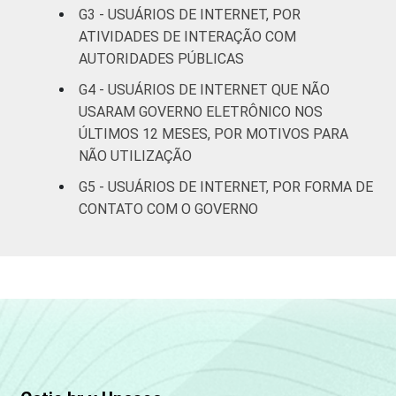
G3 - USUÁRIOS DE INTERNET, POR
De 25 a 34
25
21
ATIVIDADES DE INTERAÇÃO COM
anos
AUTORIDADES PÚBLICAS
G4 - USUÁRIOS DE INTERNET QUE NÃO
De 35 a 44
30
33
anos
USARAM GOVERNO ELETRÔNICO NOS
ÚLTIMOS 12 MESES, POR MOTIVOS PARA
De 45 a 59
NÃO UTILIZAÇÃO
16
23
anos
G5 - USUÁRIOS DE INTERNET, POR FORMA DE
CONTATO COM O GOVERNO
De 60 anos
12
16
ou mais
Renda
Até 1 SM
32
28
Familiar
Mais de 1
27
31
SM até 2 SM
Mais de 2