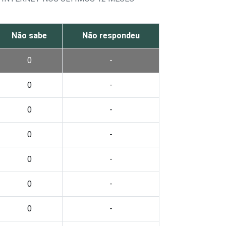
Não sabe
Não respondeu
0
-
0
-
0
-
0
-
0
-
0
-
0
-