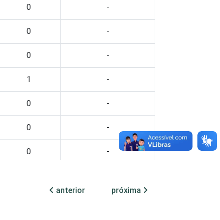
0
-
0
-
0
-
1
-
0
-
0
-
0
-
0
-
anterior
próxima
0
-