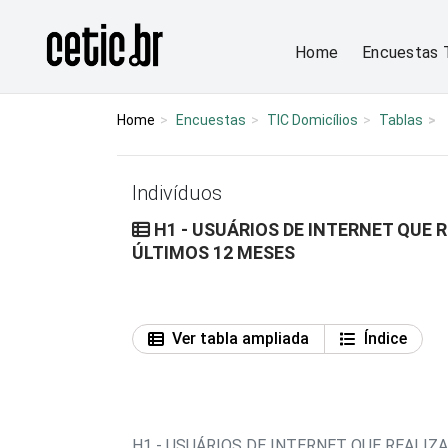
Ir para o conteúdo
Página inicial
Home
Encuestas 
Home
Encuestas
TIC Domicílios
Tablas
Indivíduos
H1 - USUÁRIOS DE INTERNET QUE 
ÚLTIMOS 12 MESES
Ver tabla ampliada
Índice
H1 - USUÁRIOS DE INTERNET QUE REALI