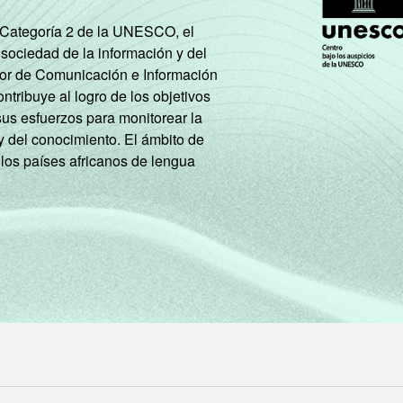
Mais de 10 SM
87
12
e Categoría 2 de la UNESCO, el
Não tem renda
28
72
 sociedad de la información y del
tor de Comunicación e Información
Não sabe
52
48
tribuye al logro de los objetivos
sus esfuerzos para monitorear la
Não respondeu
65
35
y del conocimiento. El ámbito de
 los países africanos de lengua
A
89
11
B
76
24
C
56
43
DE
36
63
PEA
67
33
Não PEA
42
58