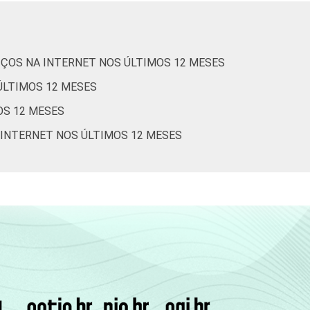
0
-
0
-
IÇOS NA INTERNET NOS ÚLTIMOS 12 MESES
0
-
ÚLTIMOS 12 MESES
0
-
OS 12 MESES
 INTERNET NOS ÚLTIMOS 12 MESES
0
-
0
-
0
-
0
-
0
-