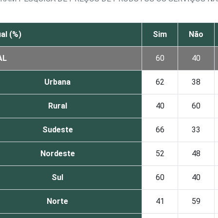
al (%)
Sim
Não
AL
60
40
Urbana
62
38
Rural
40
60
Sudeste
66
33
Nordeste
52
48
Sul
60
40
Norte
41
59