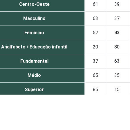
Centro-Oeste
61
39
Masculino
63
37
Feminino
57
43
Analfabeto / Educação infantil
20
80
Fundamental
37
63
Médio
65
35
Superior
85
15
De 10 a 15 anos
27
73
De 16 a 24 anos
64
36