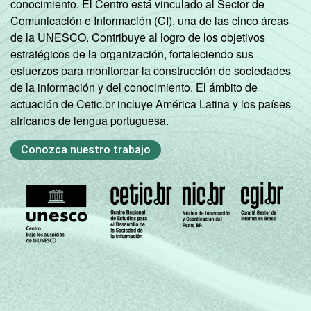
conocimiento. El Centro está vinculado al Sector de
Comunicación e Información (CI), una de las cinco áreas
DE
8
de la UNESCO. Contribuye al logro de los objetivos
estratégicos de la organización, fortaleciendo sus
CONDIÇÃO
Na força de
esfuerzos para monitorear la construcción de sociedades
27
DE
trabalho
de la información y del conocimiento. El ámbito de
ATIVIDADE
actuación de Cetic.br incluye América Latina y los países
Fora da
africanos de lengua portuguesa.
força de
15
trabalho
Conozca nuestro trabajo
Fonte: CGI.br/NIC.br, Centro Regional de
Estudos para o Desenvolvimento da
Sociedade da Informação (Cetic.br),
Pesquisa sobre o uso das tecnologias de
informação e comunicação nos domicílios
brasileiros - TIC Domicílios 2019.