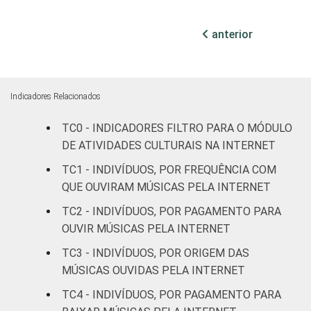
Feminino
20
anterior
COR OU
Branca
26
RAÇA
Parda
21
Indicadores Relacionados
Preta
21
TC0 - INDICADORES FILTRO PARA O MÓDULO
Amarela
25
DE ATIVIDADES CULTURAIS NA INTERNET
TC1 - INDIVÍDUOS, POR FREQUÊNCIA COM
Indígena
15
QUE OUVIRAM MÚSICAS PELA INTERNET
Não
TC2 - INDIVÍDUOS, POR PAGAMENTO PARA
9
respondeu
OUVIR MÚSICAS PELA INTERNET
TC3 - INDIVÍDUOS, POR ORIGEM DAS
GRAU DE
Analfabeto /
MÚSICAS OUVIDAS PELA INTERNET
INSTRUÇÃO
Educação
2
infantil
TC4 - INDIVÍDUOS, POR PAGAMENTO PARA