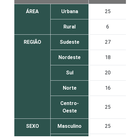
ÁREA
Urbana
25
Rural
6
REGIÃO
Sudeste
27
Nordeste
18
Sul
20
Norte
16
Centro-
25
Oeste
SEXO
Masculino
25