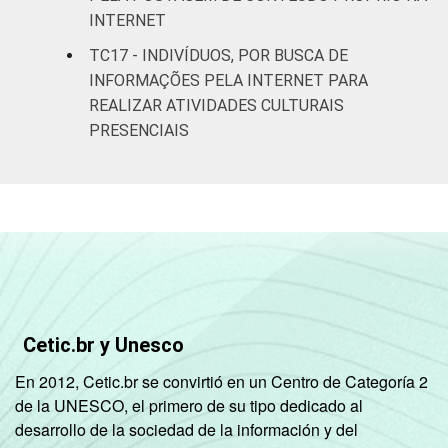
SM até 10
47
INTERNET
SM
TC17 - INDIVÍDUOS, POR BUSCA DE
Mais de 10
INFORMAÇÕES PELA INTERNET PARA
50
SM
REALIZAR ATIVIDADES CULTURAIS
PRESENCIAIS
Não tem
8
renda
Não sabe
17
Não
13
respondeu
Cetic.br y Unesco
CLASSE
A
52
SOCIAL
En 2012, Cetic.br se convirtió en un Centro de Categoría 2
B
46
de la UNESCO, el primero de su tipo dedicado al
desarrollo de la sociedad de la información y del
C
22