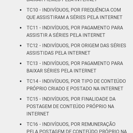
De 45 a 59
16
TC10 - INDIVÍDUOS, POR FREQUÊNCIA COM
anos
QUE ASSISTIRAM A SÉRIES PELA INTERNET
De 60 anos
TC11 - INDIVÍDUOS, POR PAGAMENTO PARA
3
ou mais
ASSISTIR A SÉRIES PELA INTERNET
TC12 - INDIVÍDUOS, POR ORIGEM DAS SÉRIES
RENDA
Até 1 SM
12
ASSISTIDAS PELA INTERNET
FAMILIAR
Mais de 1
TC13 - INDIVÍDUOS, POR PAGAMENTO PARA
16
SM até 2 SM
BAIXAR SÉRIES PELA INTERNET
TC14 - INDIVÍDUOS, POR TIPO DE CONTEÚDO
Mais de 2
22
PRÓPRIO CRIADO E POSTADO NA INTERNET
SM até 3 SM
TC15 - INDIVÍDUOS, POR FINALIDADE DA
Mais de 3
POSTAGEM DE CONTEÚDO PRÓPRIO NA
37
SM até 5 SM
INTERNET
TC16 - INDIVÍDUOS, POR REMUNERAÇÃO
Mais de 5
PELA POSTAGEM DE CONTEÚDO PRÓPRIO NA