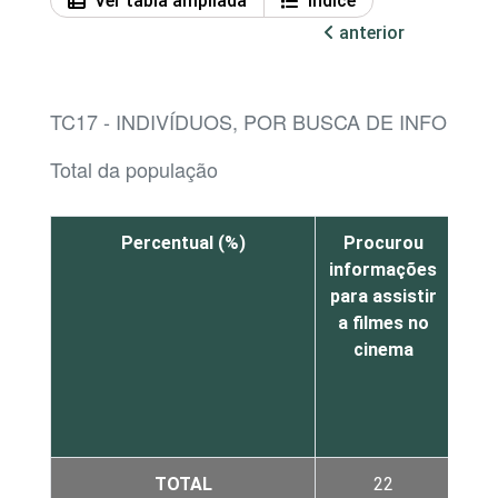
Ver tabla ampliada
Índice
anterior
TC17 - INDIVÍDUOS, POR BUSCA DE INFORM
Total da população
Percentual (%)
Procurou
P
informações
in
para assistir
par
a filmes no
cinema
m
apr
TOTAL
22