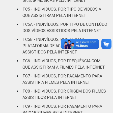
BAIXAR MÚSICAS PELA INTERNET
Fundamental
11
TC5 - INDIVÍDUOS, POR TIPO DE VÍDEOS A
QUE ASSISTIRAM PELA INTERNET
Médio
26
TC5A - INDIVÍDUOS, POR TIPO DE CONTEÚDO
Superior
50
DOS VÍDEOS ASSISTIDOS PELA INTERNET
TC5B - INDIVÍDUOS, POR TIPO DE
FAIXA
De 10 a 15
25
PLATAFORMA DE ACESSO AOS VÍDEOS
ETÁRIA
anos
ASSISTIDOS PELA INTERNET
De 16 a 24
TC6 - INDIVÍDUOS, POR FREQUÊNCIA COM
38
anos
QUE ASSISTIRAM A FILMES PELA INTERNET
TC7 - INDIVÍDUOS, POR PAGAMENTO PARA
De 25 a 34
32
ASSISTIR A FILMES PELA INTERNET
anos
TC8 - INDIVÍDUOS, POR ORIGEM DOS FILMES
ASSISTIDOS PELA INTERNET
De 35 a 44
24
anos
TC9 - INDIVÍDUOS, POR PAGAMENTO PARA
BAIXAR FILMES PELA INTERNET