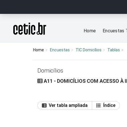
Ir para o conteúdo
Página inicial
Home
Encuestas 
Home
Encuestas
TIC Domicílios
Tablas
Domicílios
A11 - DOMICÍLIOS COM ACESSO À 
Ver tabla ampliada
Índice