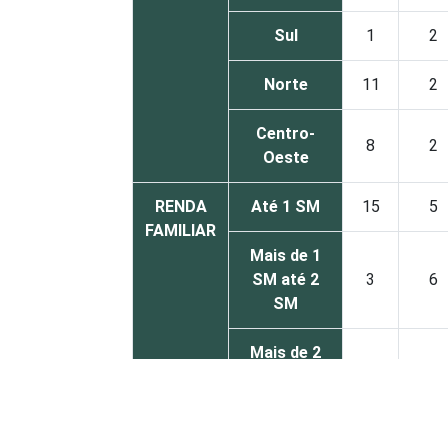
Sul
1
2
Norte
11
2
Centro-
8
2
Oeste
RENDA
Até 1 SM
15
5
FAMILIAR
Mais de 1
SM até 2
3
6
SM
Mais de 2
SM até 3
3
2
SM