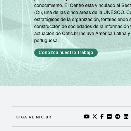
conocimiento. El Centro está vinculado al Sec
(CI), una de las cinco áreas de la UNESCO. Con
estratégicos de la organización, fortaleciendo 
construcción de sociedades de la información 
actuación de Cetic.br incluye América Latina y
portuguesa.
Conozca nuestro trabajo
YOUTUBE DO NIC.BR
TWITTER DO NIC
FACEBOOK DO
FLICKR DO
TELEGR
LI
SIGA AL NIC.BR