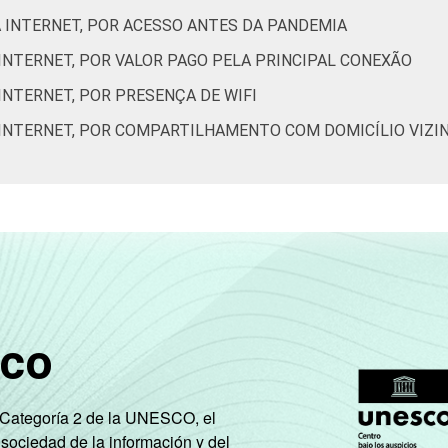
1
1
2
3
20
19
À INTERNET, POR ACESSO ANTES DA PANDEMIA
 INTERNET, POR VALOR PAGO PELA PRINCIPAL CONEXÃO
3
3
7
8
8
19
INTERNET, POR PRESENÇA DE WIFI
7
8
9
9
10
21
À INTERNET, POR COMPARTILHAMENTO COM DOMICÍLIO VIZI
17
12
10
10
6
7
de Estudos para o Desenvolvimento da Sociedade da Informação 
ão nos domicílios brasileiros - TIC Domicílios 2020 (Edição CO
sco
e Categoría 2 de la UNESCO, el
 sociedad de la información y del