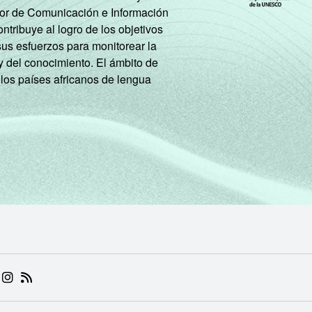
tor de Comunicación e Información
tribuye al logro de los objetivos
sus esfuerzos para monitorear la
y del conocimiento. El ámbito de
 los países africanos de lengua
 (ABRE EM NOVA ABA)
.BR (ABRE EM NOVA ABA)
 NIC.BR (ABRE EM NOVA ABA)
 NIC.BR (ABRE EM NOVA ABA)
AM DO NIC.BR (ABRE EM NOVA ABA)
NKEDIN DO NIC.BR (ABRE EM NOVA ABA)
INSTAGRAM DO NIC.BR (ABRE EM NOVA ABA)
RSS DO NIC.BR (ABRE EM NOVA ABA)