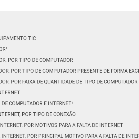
2
2
8
9
10
23
1
4
2
6
7
21
QUIPAMENTO TIC
OR¹
OR, POR TIPO DE COMPUTADOR
1
0
6
4
9
14
DOR, POR TIPO DE COMPUTADOR PRESENTE DE FORMA EXCL
DOR, POR FAIXA DE QUANTIDADE DE TIPO DE COMPUTADOR
15
10
17
17
4
5
INTERNET
A DE COMPUTADOR E INTERNET¹
14
5
3
4
3
23
INTERNET, POR TIPO DE CONEXÃO
5
2
4
5
10
33
 INTERNET, POR MOTIVOS PARA A FALTA DE INTERNET
À INTERNET, POR PRINCIPAL MOTIVO PARA A FALTA DE INTE