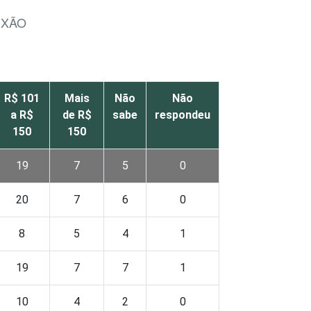
EXÃO
R$ 101
Mais
Não
Não
a R$
de R$
sabe
respondeu
150
150
19
7
5
0
20
7
6
0
8
5
4
1
19
7
7
1
10
4
2
0