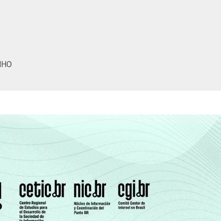
25
22
7
0
33
10
6
1
18
5
5
0
NHO
9
3
6
0
(Cetic.br), Pesquisa sobre o uso das
VID-19 - Metodologia adaptada).