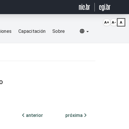
A+
A-
A
Selecionar idioma
ciones
Capacitación
Sobre
ÃO
anterior
próxima