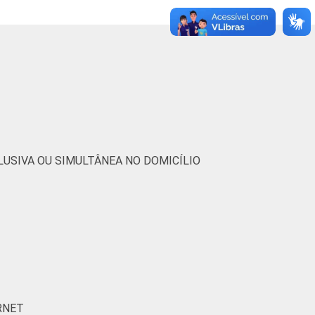
26
12
4
0
40
11
7
0
33
22
10
0
USIVA OU SIMULTÂNEA NO DOMICÍLIO
7
4
5
3
16
6
23
0
19
13
4
1
RNET