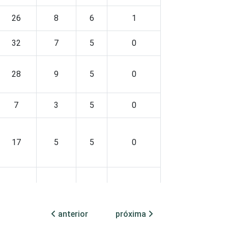
26
8
6
1
32
7
5
0
28
9
5
0
7
3
5
0
17
5
5
0
25
3
4
1
anterior
próxima