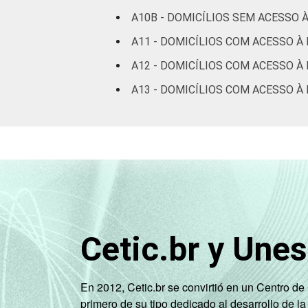
CLASSE
A
0
0
A10B - DOMICÍLIOS SEM ACESSO 
SOCIAL
A11 - DOMICÍLIOS COM ACESSO À
B
1
1
A12 - DOMICÍLIOS COM ACESSO À 
C
3
3
A13 - DOMICÍLIOS COM ACESSO 
DE
14
5
Fonte: CGI.br/NIC.br, Centro Regional 
tecnologias de informação e comunicaç
Cetic.br y Une
En 2012, Cetic.br se convirtió en un Centro d
primero de su tipo dedicado al desarrollo de la