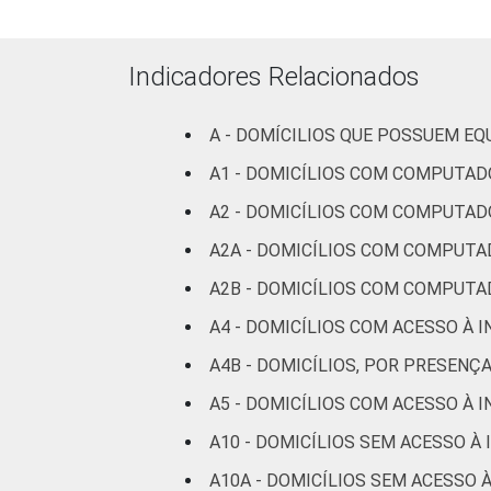
Mais de 3
SM até 5
3
0
SM
Indicadores Relacionados
Mais de 5
SM até 10
0
1
A - DOMÍCILIOS QUE POSSUEM E
SM
A1 - DOMICÍLIOS COM COMPUTAD
A2 - DOMICÍLIOS COM COMPUTAD
Mais de 10
0
0
SM
A2A - DOMICÍLIOS COM COMPUTA
A2B - DOMICÍLIOS COM COMPUTA
Não tem
9
3
renda
A4 - DOMICÍLIOS COM ACESSO À 
A4B - DOMICÍLIOS, POR PRESENÇ
Não sabe
3
0
A5 - DOMICÍLIOS COM ACESSO À 
Não
3
2
A10 - DOMICÍLIOS SEM ACESSO À
respondeu
A10A - DOMICÍLIOS SEM ACESSO 