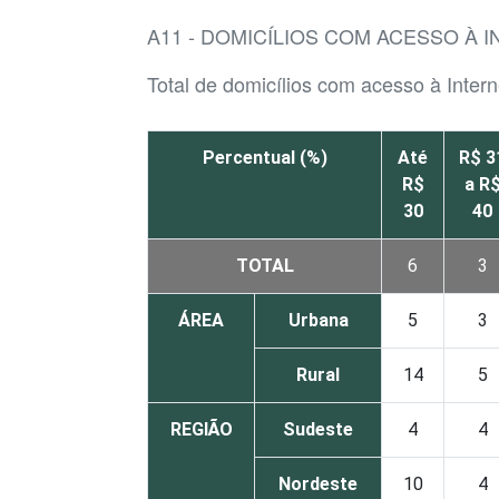
A11 - DOMICÍLIOS COM ACESSO À 
Total de domicílios com acesso à Intern
Percentual (%)
Até
R$ 3
R$
a R
30
40
TOTAL
6
3
ÁREA
Urbana
5
3
Rural
14
5
REGIÃO
Sudeste
4
4
Nordeste
10
4