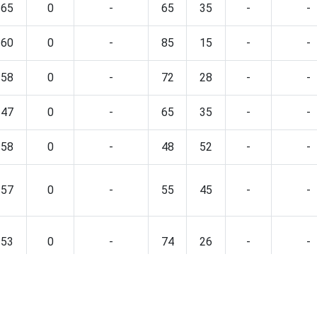
65
0
-
65
35
-
-
60
0
-
85
15
-
-
58
0
-
72
28
-
-
47
0
-
65
35
-
-
58
0
-
48
52
-
-
57
0
-
55
45
-
-
53
0
-
74
26
-
-
56
0
-
85
15
-
-