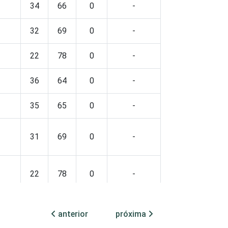
34
66
0
-
32
69
0
-
22
78
0
-
36
64
0
-
35
65
0
-
31
69
0
-
22
78
0
-
34
66
0
-
anterior
próxima