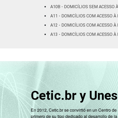
DE
37
A10B - DOMICÍLIOS SEM ACESSO 
A11 - DOMICÍLIOS COM ACESSO À
Fonte: CGI.br/NIC.br, Centro Regional 
A12 - DOMICÍLIOS COM ACESSO À 
tecnologias de informação e comunicaç
A13 - DOMICÍLIOS COM ACESSO 
Cetic.br y Une
En 2012, Cetic.br se convirtió en un Centro d
primero de su tipo dedicado al desarrollo de la