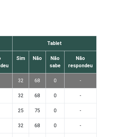
Tablet
o
Sim
Não
Não
Não
ndeu
sabe
respondeu
32
68
0
-
32
68
0
-
25
75
0
-
32
68
0
-