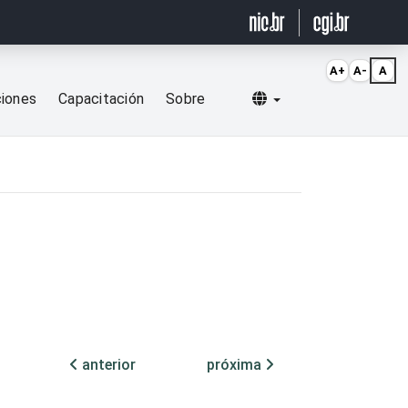
A+
A-
A
Selecionar idioma
ciones
Capacitación
Sobre
anterior
próxima