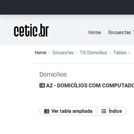
Ir para o conteúdo
Página inicial
Home
Encuestas 
Home
Encuestas
TIC Domicílios
Tablas
Domicílios
A2 - DOMICÍLIOS COM COMPUTADO
Ver tabla ampliada
Índice