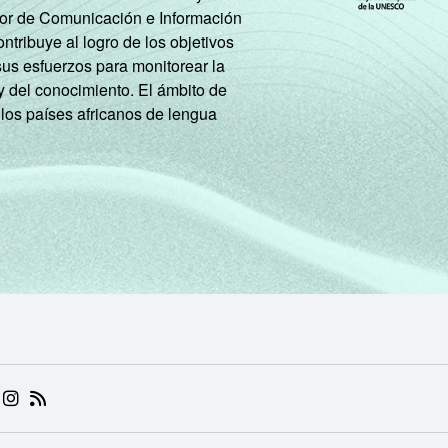
tor de Comunicación e Información
tribuye al logro de los objetivos
sus esfuerzos para monitorear la
y del conocimiento. El ámbito de
 los países africanos de lengua
 (ABRE EM NOVA ABA)
.BR (ABRE EM NOVA ABA)
 NIC.BR (ABRE EM NOVA ABA)
 NIC.BR (ABRE EM NOVA ABA)
AM DO NIC.BR (ABRE EM NOVA ABA)
NKEDIN DO NIC.BR (ABRE EM NOVA ABA)
INSTAGRAM DO NIC.BR (ABRE EM NOVA ABA)
RSS DO NIC.BR (ABRE EM NOVA ABA)