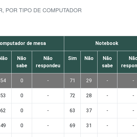
R, POR TIPO DE COMPUTADOR
omputador de mesa
Notebook
Não
Não
Não
Sim
Não
Não
Nã
sabe
respondeu
sabe
respo
54
0
-
71
29
-
-
53
0
-
72
28
-
-
62
0
-
63
37
-
-
49
0
-
69
31
-
-