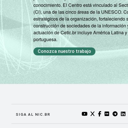
conocimiento. El Centro está vinculado al Sec
(CI), una de las cinco áreas de la UNESCO. Con
estratégicos de la organización, fortaleciendo 
construcción de sociedades de la información 
actuación de Cetic.br incluye América Latina y
portuguesa.
Conozca nuestro trabajo
YOUTUBE DO NIC.BR
TWITTER DO NIC
FACEBOOK DO
FLICKR DO
TELEGR
LI
SIGA AL NIC.BR