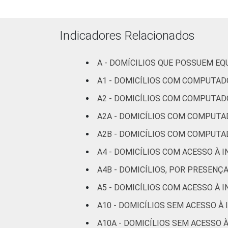
Mais de 5 SM
56
até 10 SM
Indicadores Relacionados
Mais de 10 SM
61
A - DOMÍCILIOS QUE POSSUEM E
Não tem renda
49
A1 - DOMICÍLIOS COM COMPUTAD
A2 - DOMICÍLIOS COM COMPUTAD
Não sabe
42
A2A - DOMICÍLIOS COM COMPUTA
Não
29
A2B - DOMICÍLIOS COM COMPUTA
respondeu
A4 - DOMICÍLIOS COM ACESSO À 
CLASSE
A
93
A4B - DOMICÍLIOS, POR PRESENÇ
SOCIAL
A5 - DOMICÍLIOS COM ACESSO À 
B
54
A10 - DOMICÍLIOS SEM ACESSO À
C
36
A10A - DOMICÍLIOS SEM ACESSO 