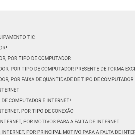
44
0
-
84
16
-
-
39
0
-
98
2
-
-
QUIPAMENTO TIC
51
0
-
43
57
-
-
OR¹
OR, POR TIPO DE COMPUTADOR
58
0
-
71
29
-
-
DOR, POR TIPO DE COMPUTADOR PRESENTE DE FORMA EXCL
71
0
-
85
15
-
-
DOR, POR FAIXA DE QUANTIDADE DE TIPO DE COMPUTADOR
INTERNET
7
0
-
99
1
-
-
A DE COMPUTADOR E INTERNET¹
INTERNET, POR TIPO DE CONEXÃO
46
0
-
88
12
-
-
 INTERNET, POR MOTIVOS PARA A FALTA DE INTERNET
64
0
-
62
38
-
-
À INTERNET, POR PRINCIPAL MOTIVO PARA A FALTA DE INTE