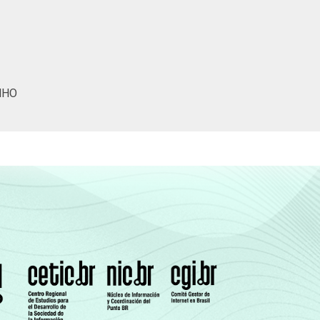
30
70
0
-
(Cetic.br), Pesquisa sobre o uso das
VID-19 - Metodologia adaptada).
NHO