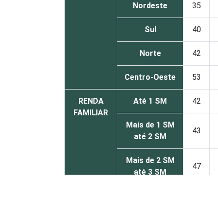
Nordeste
35
Sul
40
Norte
42
Centro-Oeste
53
RENDA
Até 1 SM
42
FAMILIAR
Mais de 1 SM
43
até 2 SM
Mais de 2 SM
47
até 3 SM
Mais de 3 SM
44
até 5 SM