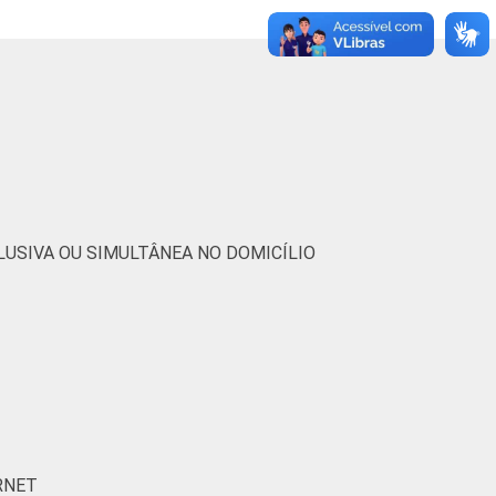
37
63
0
-
48
52
0
-
33
67
0
-
23
77
0
-
USIVA OU SIMULTÂNEA NO DOMICÍLIO
33
67
0
-
63
38
0
-
34
66
0
-
27
73
0
-
RNET