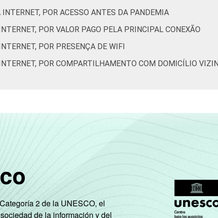
63
0
-
38
62
-
-
À INTERNET, POR ACESSO ANTES DA PANDEMIA
 INTERNET, POR VALOR PAGO PELA PRINCIPAL CONEXÃO
de Estudos para o Desenvolvimento da Sociedade da Informação 
INTERNET, POR PRESENÇA DE WIFI
ão nos domicílios brasileiros - TIC Domicílios 2020 (Edição CO
À INTERNET, POR COMPARTILHAMENTO COM DOMICÍLIO VIZI
sco
e Categoría 2 de la UNESCO, el
 sociedad de la información y del