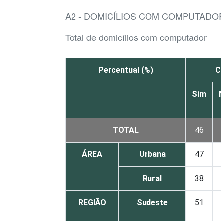
A2 - DOMICÍLIOS COM COMPUTADO
Total de domicílios com computador
Percentual (%)
C
Sim
TOTAL
46
ÁREA
Urbana
47
Rural
38
REGIÃO
Sudeste
51