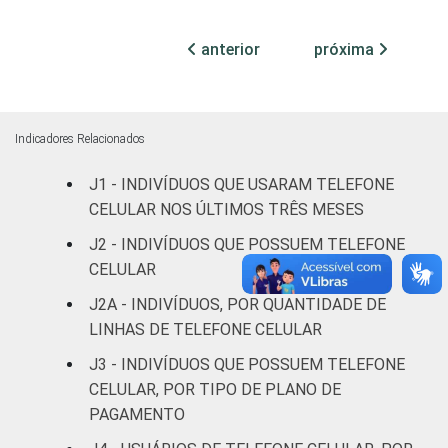
Parda
57
anterior
próxima
Preta
59
Amarela
47
Indicadores Relacionados
Indígena
26
J1 - INDIVÍDUOS QUE USARAM TELEFONE
Não respondeu
25
CELULAR NOS ÚLTIMOS TRÊS MESES
J2 - INDIVÍDUOS QUE POSSUEM TELEFONE
GRAU DE
Analfabeto/Educação
7
CELULAR
INSTRUÇÃO
Infantil
J2A - INDIVÍDUOS, POR QUANTIDADE DE
Fundamental
39
LINHAS DE TELEFONE CELULAR
J3 - INDIVÍDUOS QUE POSSUEM TELEFONE
Médio
67
CELULAR, POR TIPO DE PLANO DE
PAGAMENTO
Superior
90