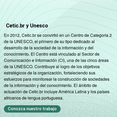
68
SM
Mais de 3 SM até 5
78
SM
Cetic.br y Unesco
En 2012, Cetic.br se convirtió en un Centro de Categoría 2
Mais de 5 SM até 10
79
de la UNESCO, el primero de su tipo dedicado al
SM
desarrollo de la sociedad de la información y del
conocimiento. El Centro está vinculado al Sector de
Mais de 10 SM
88
Comunicación e Información (CI), una de las cinco áreas
de la UNESCO. Contribuye al logro de los objetivos
Não tem renda
26
estratégicos de la organización, fortaleciendo sus
esfuerzos para monitorear la construcción de sociedades
Não sabe
58
de la información y del conocimiento. El ámbito de
actuación de Cetic.br incluye América Latina y los países
Não respondeu
71
africanos de lengua portuguesa.
CLASSE
A
90
Conozca nuestro trabajo
SOCIAL