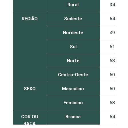
Rural
34
REGIÃO
Sudeste
64
Nordeste
49
Sul
61
Norte
58
Centro-Oeste
60
SEXO
Masculino
60
Feminino
58
COR OU
Branca
64
RAÇA