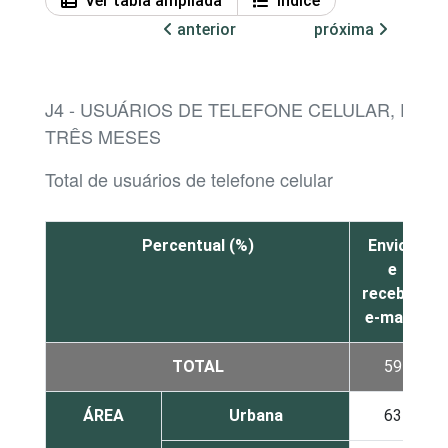
Ver tabla ampliada
Índice
anterior
próxima
J4 - USUÁRIOS DE TELEFONE CELULAR, POR
TRÊS MESES
Total de usuários de telefone celular
Percentual (%)
Enviou
e
recebeu
e-mails
TOTAL
59
ÁREA
Urbana
63