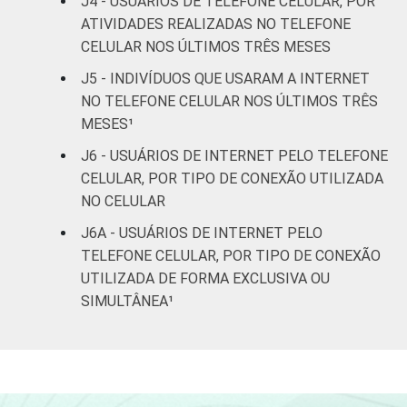
J4 - USUÁRIOS DE TELEFONE CELULAR, POR
FAIXA
ATIVIDADES REALIZADAS NO TELEFONE
De 10 a 15 anos
51
ETÁRIA
CELULAR NOS ÚLTIMOS TRÊS MESES
De 16 a 24 anos
78
J5 - INDIVÍDUOS QUE USARAM A INTERNET
NO TELEFONE CELULAR NOS ÚLTIMOS TRÊS
De 25 a 34 anos
76
MESES¹
J6 - USUÁRIOS DE INTERNET PELO TELEFONE
De 35 a 44 anos
69
CELULAR, POR TIPO DE CONEXÃO UTILIZADA
NO CELULAR
De 45 a 59 anos
50
J6A - USUÁRIOS DE INTERNET PELO
De 60 anos ou mais
32
TELEFONE CELULAR, POR TIPO DE CONEXÃO
UTILIZADA DE FORMA EXCLUSIVA OU
RENDA
Até 1 SM
43
SIMULTÂNEA¹
FAMILIAR
Mais de 1 SM até 2
55
SM
Mais de 2 SM até 3