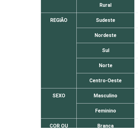
Rural
REGIÃO
Sudeste
Nordeste
Sul
Norte
Centro-Oeste
SEXO
Masculino
Feminino
COR OU
Branca
RAÇA