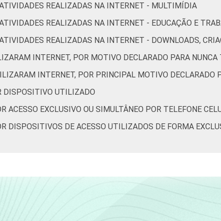
 ATIVIDADES REALIZADAS NA INTERNET - MULTIMÍDIA
99
4
53
75
16
R ATIVIDADES REALIZADAS NA INTERNET - EDUCAÇÃO E TRA
99
51
36
77
32
OR ATIVIDADES REALIZADAS NA INTERNET - DOWNLOADS, C
ILIZARAM INTERNET, POR MOTIVO DECLARADO PARA NUNCA 
98
66
17
77
19
TILIZARAM INTERNET, POR PRINCIPAL MOTIVO DECLARADO 
99
64
16
67
19
R DISPOSITIVO UTILIZADO
 POR ACESSO EXCLUSIVO OU SIMULTÂNEO POR TELEFONE CE
98
51
16
54
13
POR DISPOSITIVOS DE ACESSO UTILIZADOS DE FORMA EXCLU
98
18
4
29
7
98
24
17
53
13
97
38
19
62
21