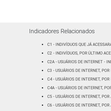
Preta
Parda
Amarela
Indicadores Relacionados
Indígena
C1 - INDIVÍDUOS QUE JÁ ACESSA
Não respondeu
C2 - INDIVÍDUOS, POR ÚLTIMO AC
C2A - USUÁRIOS DE INTERNET - 
GRAU DE
Analfabeto/Educação
INSTRUÇÃO
Infantil
C3 - USUÁRIOS DE INTERNET, POR
C4 - USUÁRIOS DE INTERNET, POR
Fundamental
C4A - USUÁRIOS DE INTERNET, P
Médio
C5 - USUÁRIOS DE INTERNET, PO
C6 - USUÁRIOS DE INTERNET, PO
Superior