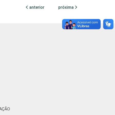
9
61
4
anterior
próxima
7
59
7
4
65
19
6
42
2
3
53
3
1
17
2
4
41
3
9
65
7
MAÇÃO
6
75
6