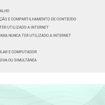
5
35
4
BALHO
15
66
5
RIAÇÃO E COMPARTILHAMENTO DE CONTEÚDO
TER UTILIZADO A INTERNET
8
74
5
PARA NUNCA TER UTILIZADO A INTERNET
5
65
7
LULAR E COMPUTADOR
5
60
6
SIVA OU SIMULTÂNEA
2
36
4
5
39
3
6
58
7