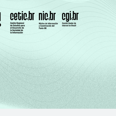
8
66
5
11
69
6
9
77
10
4
81
4
2
47
4
9
53
5
7
76
2
7
71
16