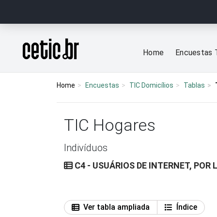
Ir para o conteúdo
Página inicial
Home
Encuestas 
Home
Encuestas
TIC Domicílios
Tablas
TIC Hogares
Indivíduos
C4 - USUÁRIOS DE INTERNET, POR 
Ver tabla ampliada
Índice