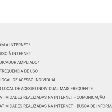
98
48
25
61
17
99
45
20
64
18
99
50
20
59
26
88
39
35
60
24
RAM A INTERNET¹
97
47
13
52
10
ESSO À INTERNET
INDICADOR AMPLIADO¹
99
7
2
32
1
 FREQUÊNCIA DE USO
 LOCAL DE ACESSO INDIVIDUAL
97
23
17
53
11
OR LOCAL DE ACESSO INDIVIDUAL MAIS FREQUENTE
99
51
17
66
21
R ATIVIDADES REALIZADAS NA INTERNET - COMUNICAÇÃO
R ATIVIDADES REALIZADAS NA INTERNET - BUSCA DE INFOR
99
78
38
76
24