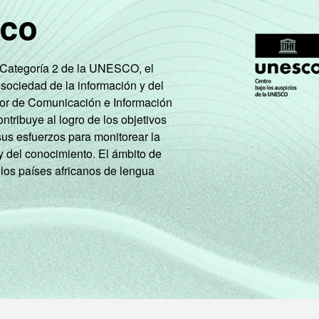
100
60
22
68
24
sco
98
62
24
71
19
e Categoría 2 de la UNESCO, el
 sociedad de la información y del
tor de Comunicación e Información
100
75
26
72
19
tribuye al logro de los objetivos
sus esfuerzos para monitorear la
y del conocimiento. El ámbito de
100
78
27
68
18
 los países africanos de lengua
97
9
15
52
13
97
43
27
65
11
99
67
40
75
12
100
63
27
69
30