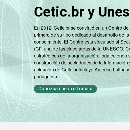
SM
Cetic.br y Une
Mais de 3 SM até 5
SM
En 2012, Cetic.br se convirtió en un Centro d
primero de su tipo dedicado al desarrollo de la
Mais de 5 SM até 10
conocimiento. El Centro está vinculado al Sec
SM
(CI), una de las cinco áreas de la UNESCO. Con
estratégicos de la organización, fortaleciendo 
construcción de sociedades de la información 
Mais de 10 SM
actuación de Cetic.br incluye América Latina y
portuguesa.
Não tem renda
Conozca nuestro trabajo
Não sabe
Não respondeu
CLASSE
A
SOCIAL