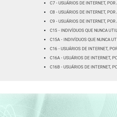
C7 - USUÁRIOS DE INTERNET, POR
FAIXA
De 10 a 15 anos
C8 - USUÁRIOS DE INTERNET, PO
ETÁRIA
De 16 a 24 anos
C9 - USUÁRIOS DE INTERNET, P
C15 - INDIVÍDUOS QUE NUNCA UT
De 25 a 34 anos
C15A - INDIVÍDUOS QUE NUNCA U
De 35 a 44 anos
C16 - USUÁRIOS DE INTERNET, PO
C16A - USUÁRIOS DE INTERNET,
De 45 a 59 anos
C16B - USUÁRIOS DE INTERNET, 
De 60 anos ou mais
RENDA
Até 1 SM
FAMILIAR
Mais de 1 SM até 2
SM
Mais de 2 SM até 3