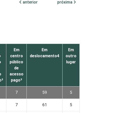
anterior
próxima
Em
Em
Em
o
centro
deslocamento4
outro
o
público
lugar
de
o
acesso
o²
pago³
7
59
5
7
61
5