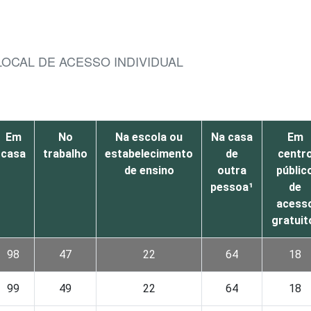
LOCAL DE ACESSO INDIVIDUAL
Em
No
Na escola ou
Na casa
Em
casa
trabalho
estabelecimento
de
centr
de ensino
outra
públic
pessoa¹
de
acess
gratuit
98
47
22
64
18
99
49
22
64
18