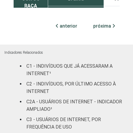
RAÇA
Preta
64
anterior
próxima
Parda
59
Amarela
47
Indicadores Relacionados
Indígena
60
C1 - INDIVÍDUOS QUE JÁ ACESSARAM A
Não respondeu
49
INTERNET¹
C2 - INDIVÍDUOS, POR ÚLTIMO ACESSO À
GRAU DE
Analfabeto/Educação
15
INTERNET
INSTRUÇÃO
Infantil
C2A - USUÁRIOS DE INTERNET - INDICADOR
Fundamental
37
AMPLIADO¹
C3 - USUÁRIOS DE INTERNET, POR
Médio
66
FREQUÊNCIA DE USO