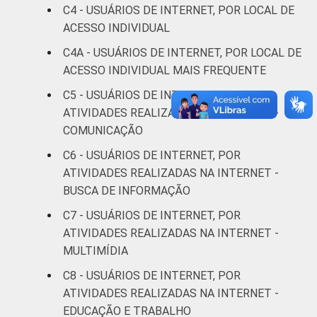
Superior
90
C4 - USUÁRIOS DE INTERNET, POR LOCAL DE
ACESSO INDIVIDUAL
FAIXA
De 10 a 15 anos
30
C4A - USUÁRIOS DE INTERNET, POR LOCAL DE
ETÁRIA
ACESSO INDIVIDUAL MAIS FREQUENTE
De 16 a 24 anos
76
C5 - USUÁRIOS DE INTERNET, POR
ATIVIDADES REALIZADAS NA INTERNET -
De 25 a 34 anos
74
COMUNICAÇÃO
De 35 a 44 anos
70
C6 - USUÁRIOS DE INTERNET, POR
ATIVIDADES REALIZADAS NA INTERNET -
De 45 a 59 anos
57
BUSCA DE INFORMAÇÃO
C7 - USUÁRIOS DE INTERNET, POR
De 60 anos ou mais
42
ATIVIDADES REALIZADAS NA INTERNET -
MULTIMÍDIA
RENDA
Até 1 SM
43
FAMILIAR
C8 - USUÁRIOS DE INTERNET, POR
Mais de 1 SM até 2
ATIVIDADES REALIZADAS NA INTERNET -
55
SM
EDUCAÇÃO E TRABALHO