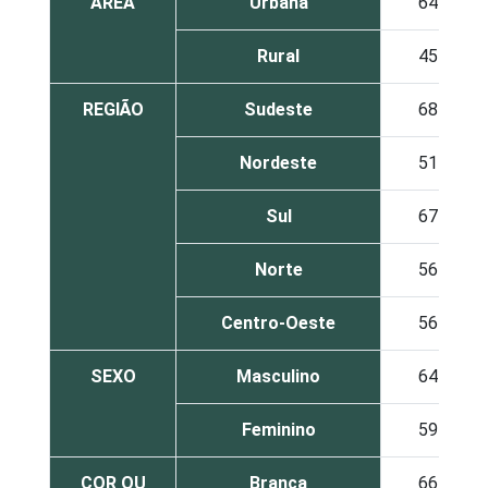
ÁREA
Urbana
64
Rural
45
REGIÃO
Sudeste
68
Nordeste
51
Sul
67
Norte
56
Centro-Oeste
56
SEXO
Masculino
64
Feminino
59
COR OU
Branca
66