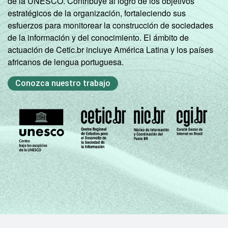
de la UNESCO. Contribuye al logro de los objetivos
Fonte: Núcleo de Informação e Coordenação
estratégicos de la organización, fortaleciendo sus
do Ponto BR. (2024). Pesquisa sobre o uso
esfuerzos para monitorear la construcción de sociedades
das tecnologias de informação e
de la información y del conocimiento. El ámbito de
comunicação nos domicílios brasileiros: TIC
actuación de Cetic.br incluye América Latina y los países
Domicílios 2024 [Tabelas].
africanos de lengua portuguesa.
Conozca nuestro trabajo