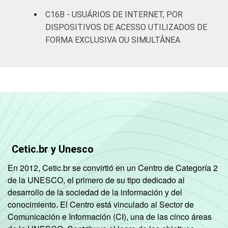
SOCIAL
C16B - USUÁRIOS DE INTERNET, POR
B
84
DISPOSITIVOS DE ACESSO UTILIZADOS DE
FORMA EXCLUSIVA OU SIMULTÂNEA
C
62
DE
42
CONDIÇÃO
Na força de trabalho
71
DE
ATIVIDADE
Fora da força de
46
trabalho
Cetic.br y Unesco
TIPO DE
Formal
79
En 2012, Cetic.br se convirtió en un Centro de Categoría 2
OCUPAÇÃO
de la UNESCO, el primero de su tipo dedicado al
Informal
60
desarrollo de la sociedad de la información y del
conocimiento. El Centro está vinculado al Sector de
Não se aplica
49
Comunicación e Información (CI), una de las cinco áreas