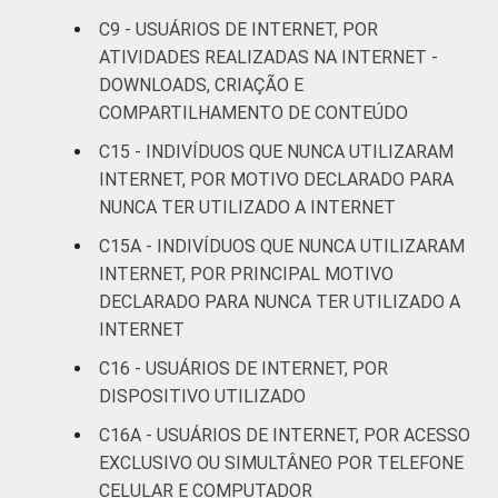
C9 - USUÁRIOS DE INTERNET, POR
Mais de 2 SM até 3
71
ATIVIDADES REALIZADAS NA INTERNET -
SM
DOWNLOADS, CRIAÇÃO E
COMPARTILHAMENTO DE CONTEÚDO
Mais de 3 SM até 5
73
SM
C15 - INDIVÍDUOS QUE NUNCA UTILIZARAM
INTERNET, POR MOTIVO DECLARADO PARA
Mais de 5 SM até 10
NUNCA TER UTILIZADO A INTERNET
81
SM
C15A - INDIVÍDUOS QUE NUNCA UTILIZARAM
INTERNET, POR PRINCIPAL MOTIVO
Mais de 10 SM
91
DECLARADO PARA NUNCA TER UTILIZADO A
INTERNET
Não tem renda
48
C16 - USUÁRIOS DE INTERNET, POR
Não sabe
60
DISPOSITIVO UTILIZADO
C16A - USUÁRIOS DE INTERNET, POR ACESSO
Não respondeu
75
EXCLUSIVO OU SIMULTÂNEO POR TELEFONE
CELULAR E COMPUTADOR
CLASSE
A
86