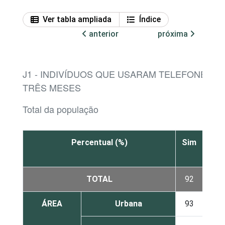
Ver tabla ampliada
Índice
anterior
próxima
J1 - INDIVÍDUOS QUE USARAM TELEFONE CE
TRÊS MESES
Total da população
Percentual (%)
Sim
Não
TOTAL
92
8
ÁREA
Urbana
93
7