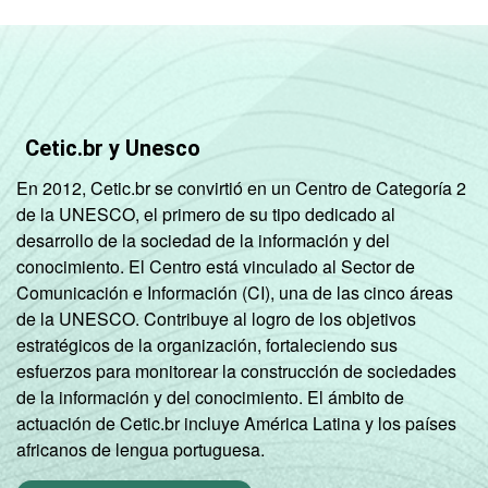
SM
Mais de 3 SM até 5
99
1
SM
Mais de 5 SM até 10
Cetic.br y Unesco
98
2
SM
En 2012, Cetic.br se convirtió en un Centro de Categoría 2
de la UNESCO, el primero de su tipo dedicado al
Mais de 10 SM
99
1
desarrollo de la sociedad de la información y del
conocimiento. El Centro está vinculado al Sector de
Não tem renda
95
5
Comunicación e Información (CI), una de las cinco áreas
de la UNESCO. Contribuye al logro de los objetivos
Não sabe
87
13
estratégicos de la organización, fortaleciendo sus
esfuerzos para monitorear la construcción de sociedades
Não respondeu
96
4
de la información y del conocimiento. El ámbito de
actuación de Cetic.br incluye América Latina y los países
CLASSE
A
99
1
africanos de lengua portuguesa.
SOCIAL