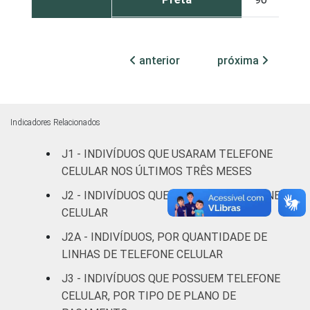
Parda
94
6
anterior
próxima
Amarela
90
10
Indígena
85
15
Indicadores Relacionados
Não respondeu
72
28
J1 - INDIVÍDUOS QUE USARAM TELEFONE
GRAU DE
Analfabeto/Educação
CELULAR NOS ÚLTIMOS TRÊS MESES
56
44
INSTRUÇÃO
Infantil
J2 - INDIVÍDUOS QUE POSSUEM TELEFONE
CELULAR
Fundamental
86
14
J2A - INDIVÍDUOS, POR QUANTIDADE DE
Médio
98
2
LINHAS DE TELEFONE CELULAR
J3 - INDIVÍDUOS QUE POSSUEM TELEFONE
Superior
99
1
CELULAR, POR TIPO DE PLANO DE