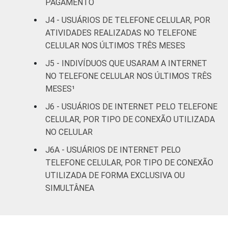
PAGAMENTO
FAIXA
De 10 a 15 anos
94
6
J4 - USUÁRIOS DE TELEFONE CELULAR, POR
ETÁRIA
ATIVIDADES REALIZADAS NO TELEFONE
De 16 a 24 anos
98
2
CELULAR NOS ÚLTIMOS TRÊS MESES
De 25 a 34 anos
98
2
J5 - INDIVÍDUOS QUE USARAM A INTERNET
NO TELEFONE CELULAR NOS ÚLTIMOS TRÊS
De 35 a 44 anos
97
3
MESES¹
J6 - USUÁRIOS DE INTERNET PELO TELEFONE
De 45 a 59 anos
92
8
CELULAR, POR TIPO DE CONEXÃO UTILIZADA
NO CELULAR
De 60 anos ou mais
78
22
J6A - USUÁRIOS DE INTERNET PELO
RENDA
Até 1 SM
88
12
TELEFONE CELULAR, POR TIPO DE CONEXÃO
FAMILIAR
UTILIZADA DE FORMA EXCLUSIVA OU
Mais de 1 SM até 2
SIMULTÂNEA
91
9
SM
Mais de 2 SM até 3
94
6