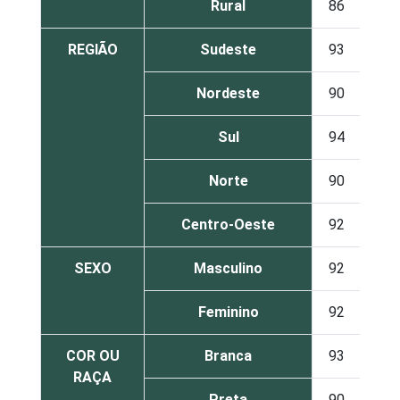
Rural
86
14
REGIÃO
Sudeste
93
7
Nordeste
90
9
Sul
94
6
Norte
90
10
Centro-Oeste
92
8
SEXO
Masculino
92
8
Feminino
92
8
COR OU
Branca
93
7
RAÇA
Preta
90
10