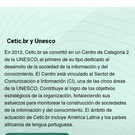
Mais de 1 SM até 2
77
9
SM
Mais de 2 SM até 3
84
9
SM
Cetic.br y Unesco
Mais de 3 SM até 5
89
9
En 2012, Cetic.br se convirtió en un Centro de Categoría 2
SM
de la UNESCO, el primero de su tipo dedicado al
desarrollo de la sociedad de la información y del
Mais de 5 SM até 10
89
9
conocimiento. El Centro está vinculado al Sector de
SM
Comunicación e Información (CI), una de las cinco áreas
de la UNESCO. Contribuye al logro de los objetivos
Mais de 10 SM
80
1
estratégicos de la organización, fortaleciendo sus
esfuerzos para monitorear la construcción de sociedades
Não tem renda
74
9
de la información y del conocimiento. El ámbito de
actuación de Cetic.br incluye América Latina y los países
Não sabe
75
9
africanos de lengua portuguesa.