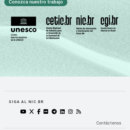
Não respondeu
86
9
Conozca nuestro trabajo
CLASSE
A
95
1
SOCIAL
B
91
9
C
79
9
DE
63
9
CONDIÇÃO
Na força de trabalho
84
9
DE
ATIVIDADE
Fora da força de
65
9
trabalho
SIGA AL NIC.BR
TIPO DE
Formal
90
9
YOUTUBE DO NIC.BR (ABRE EM NOVA ABA)
TWITTER DO NIC.BR (ABRE EM NOVA ABA)
FACEBOOK DO NIC.BR (ABRE EM NOVA AB
FLICKR DO NIC.BR (ABRE EM NOVA AB
TELEGRAM DO NIC.BR (ABRE EM N
LINKEDIN DO NIC.BR (ABRE EM
INSTAGRAM DO NIC.BR (AB
RSS DO NIC.BR (ABRE 
OCUPAÇÃO
Informal
80
9
PÁGINA DE CO
Contáctenos