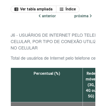
Ver tabla ampliada
Índice
anterior
próxima
J6 - USUÁRIOS DE INTERNET PELO TELEFON
CELULAR, POR TIPO DE CONEXÃO UTILIZADA
NO CELULAR
Total de usuários de Internet pelo telefone celular
Percentual (%)
Rede
W
móvel
F
(3G,
4G ou
5G)