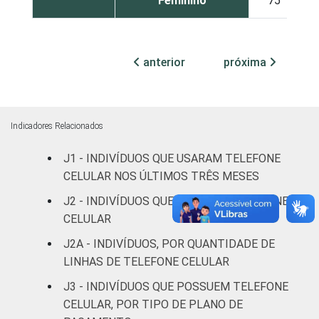
Feminino
75
9
COR OU
Branca
78
9
RAÇA
anterior
próxima
Preta
75
9
Parda
77
9
Indicadores Relacionados
Amarela
80
9
J1 - INDIVÍDUOS QUE USARAM TELEFONE
Indígena
80
9
CELULAR NOS ÚLTIMOS TRÊS MESES
J2 - INDIVÍDUOS QUE POSSUEM TELEFONE
Não respondeu
68
9
CELULAR
J2A - INDIVÍDUOS, POR QUANTIDADE DE
GRAU DE
Analfabeto/Educação
30
9
INSTRUÇÃO
LINHAS DE TELEFONE CELULAR
Infantil
J3 - INDIVÍDUOS QUE POSSUEM TELEFONE
Fundamental
63
9
CELULAR, POR TIPO DE PLANO DE