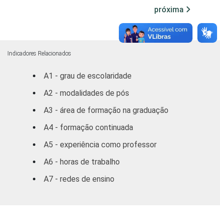
De 3 a 5 SM
2
próxima
Mais de 5
1
SM
Indicadores Relacionados
REGIÃO
Norte /
A1 - grau de escolaridade
Centro
2
Oeste
A2 - modalidades de pós
A3 - área de formação na graduação
Nordeste
4
A4 - formação continuada
Sudeste
3
A5 - experiência como professor
Sul
2
A6 - horas de trabalho
A7 - redes de ensino
DEPENDÊNCIA
Municipal
4
ADMINISTRATIVA
Estadual
2