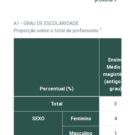
A1 - GRAU DE ESCOLARIDADE
1
Proporção sobre o total de professores
Ensino
Médio –
magistério
(antigo 2º
Percentual (%)
grau)
Total
3
SEXO
Feminino
4
Masculino
1