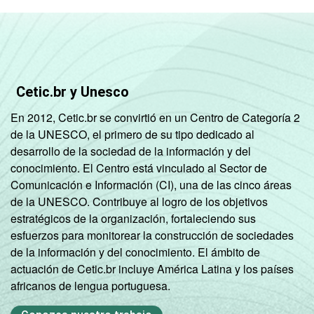
SÉRIE
4ª série / 5º
ano do
5
Ensino
Fundamental
Cetic.br y Unesco
8ª série / 9º
En 2012, Cetic.br se convirtió en un Centro de Categoría 2
ano do
2
de la UNESCO, el primero de su tipo dedicado al
Ensino
desarrollo de la sociedad de la información y del
Fundamental
conocimiento. El Centro está vinculado al Sector de
Comunicación e Información (CI), una de las cinco áreas
2º ano do
de la UNESCO. Contribuye al logro de los objetivos
Ensino
-
estratégicos de la organización, fortaleciendo sus
Médio
esfuerzos para monitorear la construcción de sociedades
de la información y del conocimiento. El ámbito de
COMPUTADOR
Tem
3
actuación de Cetic.br incluye América Latina y los países
INSTALADO NO
africanos de lengua portuguesa.
LABORATÓRIO DE
Não tem
5
INFORMÁTICA