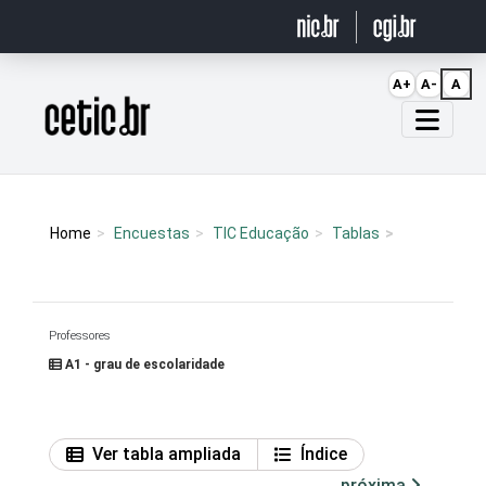
Ir para o conteúdo
A+
A-
A
Página inicial
Home
Encuestas
TIC Educação
Tablas
Professores
A1 - grau de escolaridade
Ver tabla ampliada
Índice
próxima