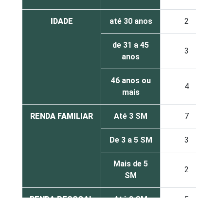
IDADE
até 30 anos
2
de 31 a 45
3
anos
46 anos ou
4
mais
RENDA FAMILIAR
Até 3 SM
7
De 3 a 5 SM
3
Mais de 5
2
SM
RENDA PESSOAL
Até 3 SM
5