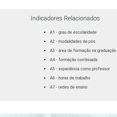
REGIÃO
Norte /
Centro
Indicadores Relacionados
Oeste
A1 - grau de escolaridade
Nordeste
A2 - modalidades de pós
Sudeste
A3 - área de formação na graduação
A4 - formação continuada
Sul
A5 - experiência como professor
DEPENDÊNCIA
Municipal
A6 - horas de trabalho
ADMINISTRATIVA
Estadual
A7 - redes de ensino
SÉRIE
4ª série / 5º
ano do
Ensino