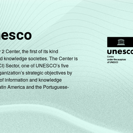
2
1
14
28
nesco
enter, the first of its kind
nd knowledge societies. The Center is
-
1
4
39
CI) Sector, one of UNESCO’s five
ganization’s strategic objectives by
ng of information and knowledge
3
1
21
25
Latin America and the Portuguese-
5
1
23
21
2
1
19
26