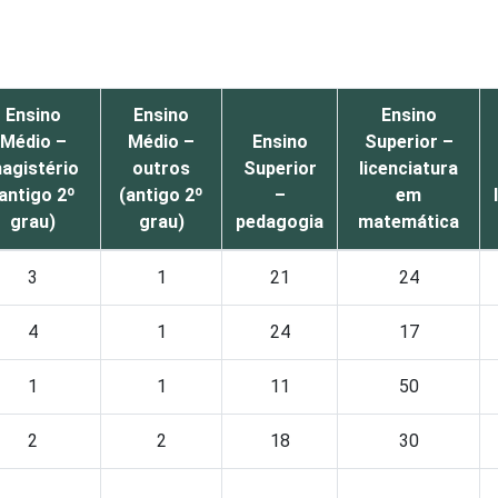
Ensino
Ensino
Ensino
Médio –
Médio –
Ensino
Superior –
agistério
outros
Superior
licenciatura
antigo 2º
(antigo 2º
–
em
grau)
grau)
pedagogia
matemática
3
1
21
24
4
1
24
17
1
1
11
50
2
2
18
30