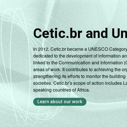
Fundamental
8ª série / 9º
ano do
Cetic.br and U
Ensino
Fundamental
In 2012, Cetic.br became a UNESCO Category 2 C
2º ano do
dedicated to the development of information a
Ensino
linked to the Communication and Information (
Médio
areas of work. It contributes to achieving the or
strengthening its efforts to monitor the buildi
COMPUTADOR
Tem
societies. Cetic.br’s scope of action includes 
INSTALADO NO
speaking countries of Africa.
LABORATÓRIO DE
Não tem
INFORMÁTICA
Learn about our work
INTERNET
Tem
INSTALADA NO
LABORATÓRIO DE