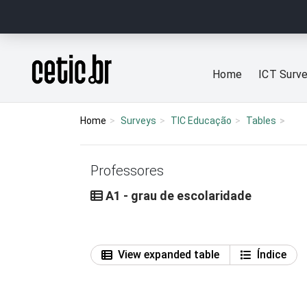
Ir para o conteúdo
Página inicial
Home
ICT Surv
Home
Surveys
TIC Educação
Tables
Professores
A1 - grau de escolaridade
View expanded table
Índice