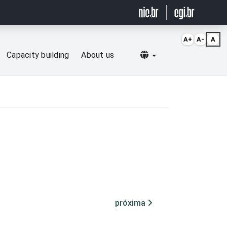
A+
A-
A
Selecionar idioma
Capacity building
About us
próxima