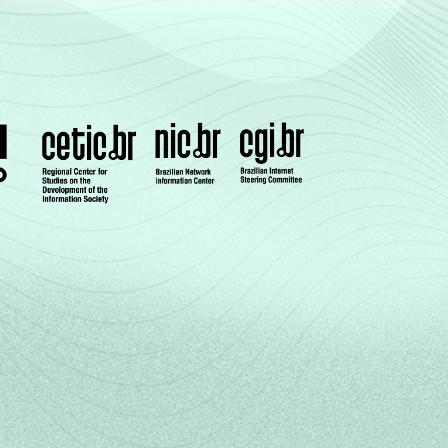
29
3
24
36
1
19
26
3
21
21
3
25
27
3
22