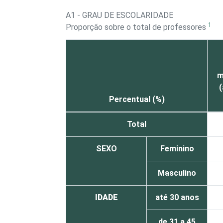
A1 - GRAU DE ESCOLARIDADE
1
Proporção sobre o total de professores
m
(
Percentual (%)
Total
SEXO
Feminino
Masculino
IDADE
até 30 anos
de 31 a 45