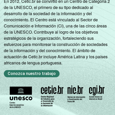
85
En 2012, Cetic.br se convirtió en un Centro de Categoría 2
INFORMÁTICA
de la UNESCO, el primero de su tipo dedicado al
desarrollo de la sociedad de la información y del
INTERNET
Tem
86
conocimiento. El Centro está vinculado al Sector de
INSTALADA NO
Comunicación e Información (CI), una de las cinco áreas
LABORATÓRIO DE
Não tem
85
de la UNESCO. Contribuye al logro de los objetivos
INFORMÁTICA
estratégicos de la organización, fortaleciendo sus
esfuerzos para monitorear la construcción de sociedades
1
Base: 1.188 professores que possuem
de la información y del conocimiento. El ámbito de
computador de mesa em casa. Respostas
actuación de Cetic.br incluye América Latina y los países
estimuladas.
africanos de lengua portuguesa.
2
Base: 667 professores que possuem
computador portátil em casa. Respostas
Conozca nuestro trabajo
estimuladas.
Fonte: NIC.br - set/dez 2010