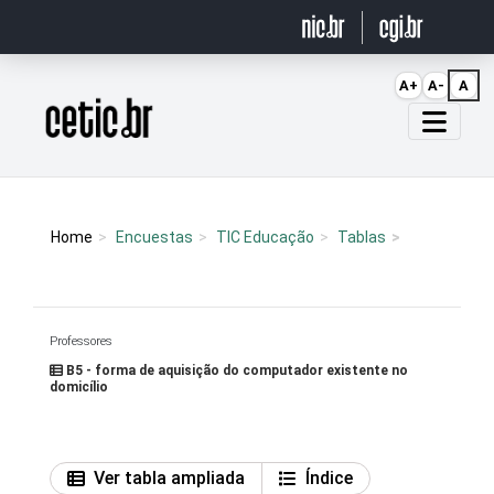
Ir para o conteúdo
A+
A-
A
Página inicial
Home
Encuestas
TIC Educação
Tablas
Professores
B5 - forma de aquisição do computador existente no
domicílio
Ver tabla ampliada
Índice