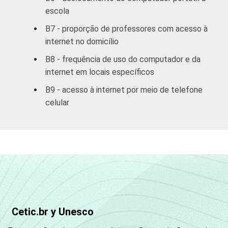
escola
SÉRIE
4ª série / 5º
B7 - proporção de professores com acesso à
ano do
84
internet no domicílio
Ensino
Fundamental
B8 - frequência de uso do computador e da
internet em locais específicos
8ª série / 9º
B9 - acesso à internet por meio de telefone
ano do
87
celular
Ensino
Fundamental
2º ano do
Ensino
87
Médio
COMPUTADOR
Tem
86
INSTALADO NO
Cetic.br y Unesco
LABORATÓRIO DE
Não tem