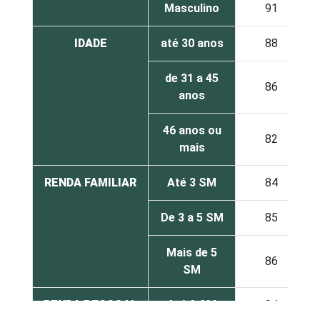
Masculino
91
IDADE
até 30 anos
88
de 31 a 45
86
anos
46 anos ou
82
mais
RENDA FAMILIAR
Até 3 SM
84
De 3 a 5 SM
85
Mais de 5
86
SM
RENDA PESSOAL
Até 3 SM
84