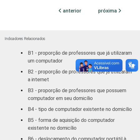
De 3 a 5 SM
86
anterior
próxima
Mais de 5
86
SM
Indicadores Relacionados
REGIÃO
Norte /
B1 - proporção de professores que já utilizaram
Centro
83
um computador
Oeste
B2 - proporção de professores que já utilizaram
Nordeste
87
a internet
B3 - proporção de professores que possuem
Sudeste
85
computador em seu domicílio
Sul
86
B4 - tipo de computador existente no domicílio
B5 - forma de aquisição do computador
DEPENDÊNCIA
Municipal
87
existente no domicílio
ADMINISTRATIVA
Estadual
84
B6 - deslocamento do computador portátil à