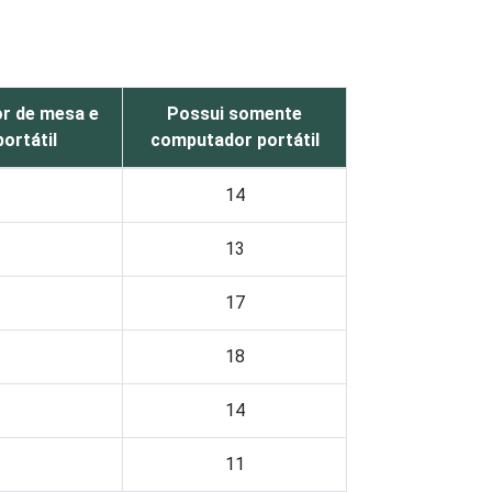
r de mesa e
Possui somente
ortátil
computador portátil
14
13
17
18
14
11