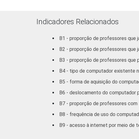
Sul
Indicadores Relacionados
DEPENDÊNCIA
Municip
ADMINISTRATIVA
Estadua
B1 - proporção de professores que 
B2 - proporção de professores que já
SÉRIE
4ª série / 5º
Ensino Funda
B3 - proporção de professores que
B4 - tipo de computador existente n
8ª série / 9º
Ensino Funda
B5 - forma de aquisição do computad
B6 - deslocamento do computador po
2º ano do Ensi
B7 - proporção de professores com a
COMPUTADOR
Tem
B8 - frequência de uso do computado
INSTALADO NO
B9 - acesso à internet por meio de t
LABORATÓRIO DE
Não te
INFORMÁTICA