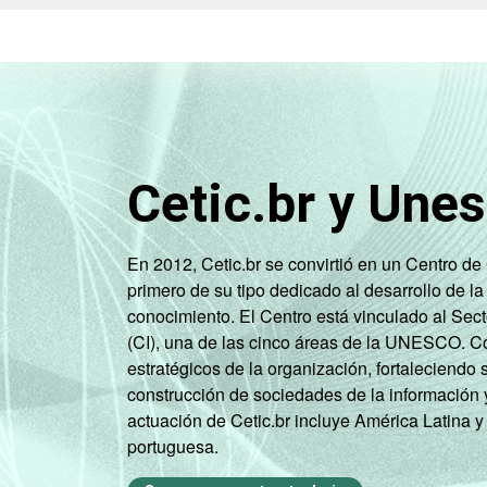
INTERNET
Tem
INSTALADA NO
LABORATÓRIO DE
Não te
INFORMÁTICA
1
Base: 1.382 professores que possuem
Cetic.br y Une
Fonte: NIC.br - set/dez 2010
En 2012, Cetic.br se convirtió en un Centro d
primero de su tipo dedicado al desarrollo de la
conocimiento. El Centro está vinculado al Sec
(CI), una de las cinco áreas de la UNESCO. Con
estratégicos de la organización, fortaleciendo 
construcción de sociedades de la información 
actuación de Cetic.br incluye América Latina y
portuguesa.