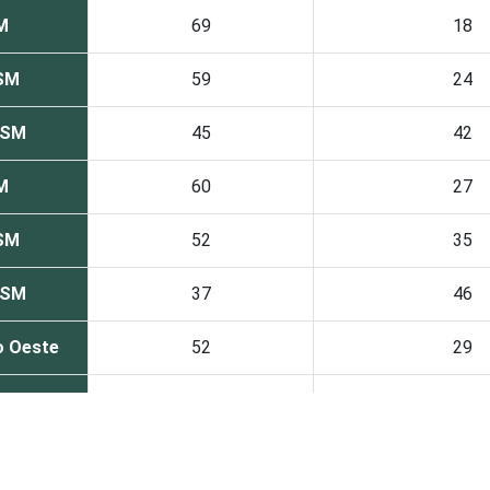
M
69
18
 SM
59
24
 SM
45
42
M
60
27
 SM
52
35
 SM
37
46
o Oeste
52
29
te
63
24
e
44
42