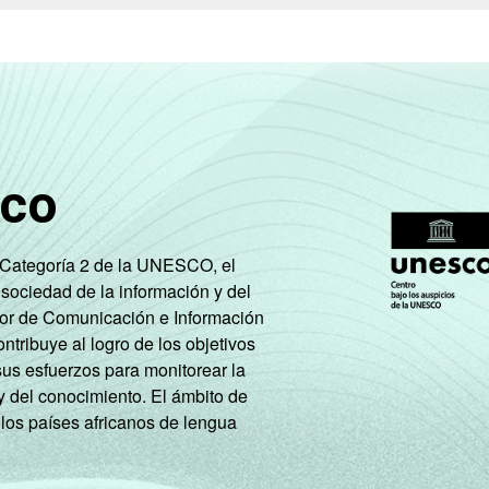
50
36
m
57
30
 computador em casa. Respostas múltiplas e estimuladas.
sco
e Categoría 2 de la UNESCO, el
 sociedad de la información y del
tor de Comunicación e Información
tribuye al logro de los objetivos
sus esfuerzos para monitorear la
y del conocimiento. El ámbito de
 los países africanos de lengua