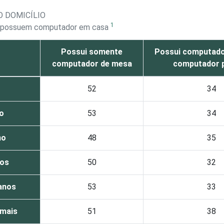
O DOMICÍLIO
1
ue possuem computador em casa
Possui somente
Possui computado
computador de mesa
computador p
52
34
o
53
34
no
48
35
nos
50
32
 anos
53
33
 mais
51
38