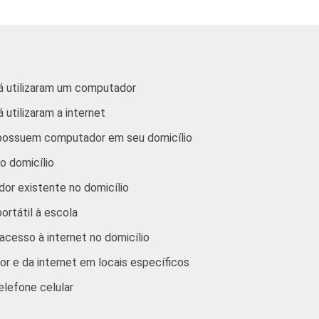
51
38
al
56
31
l
47
37
já utilizaram um computador
 utilizaram a internet
 ano do
56
32
mental
 possuem computador em seu domicílio
o domicílio
 ano do
55
31
mental
or existente no domicílio
rtátil à escola
no Médio
45
39
cesso à internet no domicílio
50
34
r e da internet em locais específicos
elefone celular
m
59
34