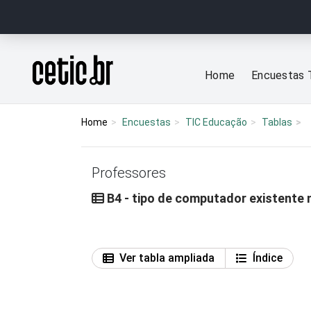
Ir para o conteúdo
Página inicial
Home
Encuestas 
Home
Encuestas
TIC Educação
Tablas
Professores
B4 - tipo de computador existente 
Ver tabla ampliada
Índice