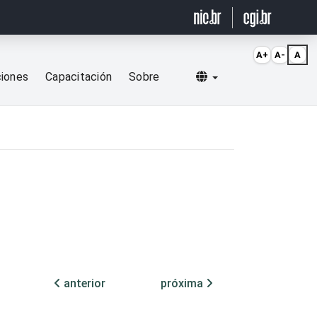
A+
A-
A
Selecionar idioma
ciones
Capacitación
Sobre
anterior
próxima