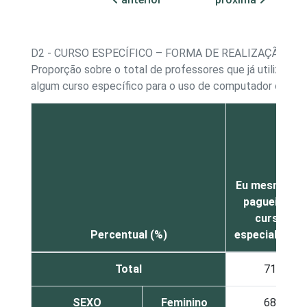
D2 - CURSO ESPECÍFICO – FORMA DE REALIZAÇÃO
Proporção sobre o total de professores que já utilizaram
algum curso específico para o uso de computador ou Int
Eu mesmo(a)
paguei um
curso
Percentual (%)
especializado
Total
71
SEXO
Feminino
68