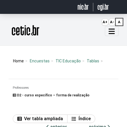
Ir para o conteúdo
A+
A-
A
Página inicial
Home
Encuestas
TIC Educação
Tablas
Professores
D2 - curso específico – forma de realização
Ver tabla ampliada
Índice
anterior
próxima