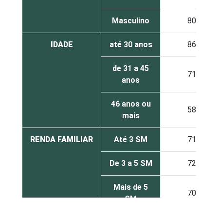
Masculino
80
IDADE
até 30 anos
86
de 31 a 45
71
anos
46 anos ou
58
mais
RENDA FAMILIAR
Até 3 SM
71
De 3 a 5 SM
72
Mais de 5
70
SM