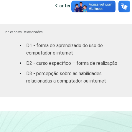
RENDA PESSOAL
Até 3 SM
73
anterior
próxima
De 3 a 5 SM
69
Mais de 5
Indicadores Relacionados
69
SM
D1 - forma de aprendizado do uso de
computador e internet
REGIÃO
Norte /
Centro
79
D2 - curso específico – forma de realização
Oeste
D3 - percepção sobre as habilidades
relacionadas a computador ou internet
Nordeste
69
Sudeste
69
Sul
69
DEPENDÊNCIA
Municipal
69