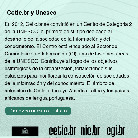
ADMINISTRATIVA
Estadual
73
Cetic.br y Unesco
SÉRIE
4ª série / 5º
En 2012, Cetic.br se convirtió en un Centro de Categoría 2
ano do
de la UNESCO, el primero de su tipo dedicado al
67
Ensino
desarrollo de la sociedad de la información y del
Fundamental
conocimiento. El Centro está vinculado al Sector de
Comunicación e Información (CI), una de las cinco áreas
de la UNESCO. Contribuye al logro de los objetivos
8ª série / 9º
estratégicos de la organización, fortaleciendo sus
ano do
71
esfuerzos para monitorear la construcción de sociedades
Ensino
de la información y del conocimiento. El ámbito de
Fundamental
actuación de Cetic.br incluye América Latina y los países
africanos de lengua portuguesa.
2º ano do
Ensino
75
Conozca nuestro trabajo
Médio
COMPUTADOR
Tem
71
INSTALADO NO