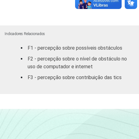
De 3 a 5 SM
4
anterior
Mais de 5
7
SM
Indicadores Relacionados
REGIÃO
Norte /
F1 - percepção sobre possíveis obstáculos
Centro
7
Oeste
F2 - percepção sobre o nível de obstáculo no
uso de computador e internet
Nordeste
7
F3 - percepção sobre contribuição das tics
Sudeste
4
Sul
2
DEPENDÊNCIA
Municipal
6
ADMINISTRATIVA
Estadual
4