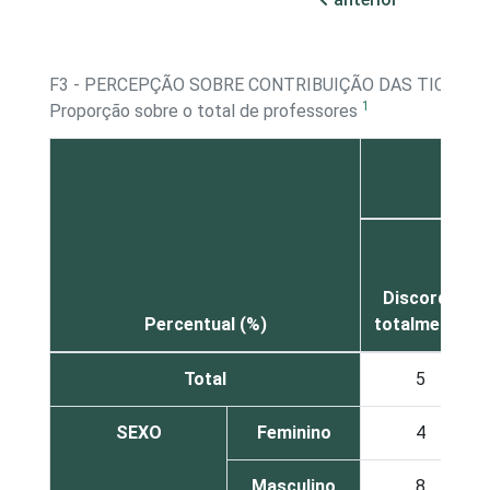
F3 - PERCEPÇÃO SOBRE CONTRIBUIÇÃO DAS TICS
1
Proporção sobre o total de professores
Discordo
Percentual (%)
totalmente
Total
5
SEXO
Feminino
4
Masculino
8