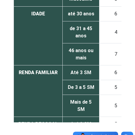
IDADE
até 30 anos
6
de 31 a 45
4
anos
46 anos ou
7
mais
RENDA FAMILIAR
Até 3 SM
6
De 3 a 5 SM
5
Mais de 5
5
SM
RENDA PESSOAL
Até 3 SM
5