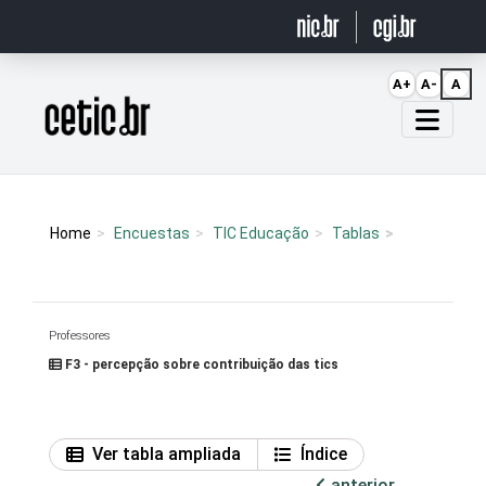
Ir para o conteúdo
A+
A-
A
Página inicial
Home
Encuestas
TIC Educação
Tablas
Professores
F3 - percepção sobre contribuição das tics
Ver tabla ampliada
Índice
anterior