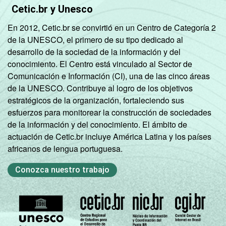
INTERNET
Tem
79
18
Cetic.br y Unesco
INSTALADA NO
En 2012, Cetic.br se convirtió en un Centro de Categoría 2
LABORATÓRIO
Não tem
72
19
de la UNESCO, el primero de su tipo dedicado al
DE INFORMÁTICA
desarrollo de la sociedad de la información y del
conocimiento. El Centro está vinculado al Sector de
1
Base: 606 coordenadores pedagógicos.
Comunicación e Información (CI), una de las cinco áreas
Respostas estimuladas e rodiziadas.
de la UNESCO. Contribuye al logro de los objetivos
Fonte: NIC.br - out/dez 2011
estratégicos de la organización, fortaleciendo sus
esfuerzos para monitorear la construcción de sociedades
de la información y del conocimiento. El ámbito de
actuación de Cetic.br incluye América Latina y los países
africanos de lengua portuguesa.
Conozca nuestro trabajo