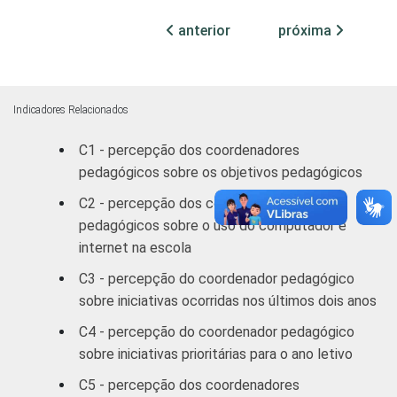
77
19
SM
anterior
próxima
RENDA PESSOAL
Até 3 SM
76
19
Mais de 3
Indicadores Relacionados
82
14
até 5 SM
C1 - percepção dos coordenadores
pedagógicos sobre os objetivos pedagógicos
Mais de 5
73
23
SM
C2 - percepção dos coordenadores
pedagógicos sobre o uso do computador e
REGIÃO
Norte /
internet na escola
Centro-
78
16
C3 - percepção do coordenador pedagógico
Oeste
sobre iniciativas ocorridas nos últimos dois anos
Nordeste
75
21
C4 - percepção do coordenador pedagógico
sobre iniciativas prioritárias para o ano letivo
Sudeste
75
22
C5 - percepção dos coordenadores