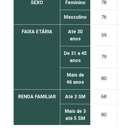
SEXO
Feminino
78
18
Masculino
76
22
FAIXA ETÁRIA
Até 30
59
31
anos
De 31 a 45
79
18
anos
Mais de
80
17
46 anos
RENDA FAMILIAR
Até 3 SM
68
28
Mais de 3
80
16
até 5 SM
Mais de 5