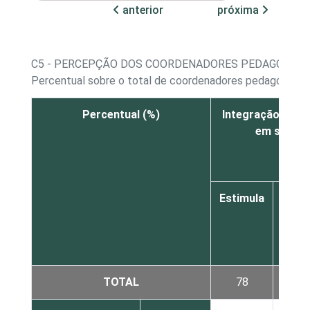
anterior
próxima
C5 - PERCEPÇÃO DOS COORDENADORES PEDAGÓGICO
Percentual sobre o total de coordenadores pedagógico
Percentual (%)
Integração do us
em suas p
Estimula
Requ
TOTAL
78
18