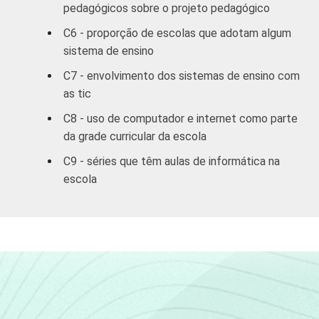
pedagógicos sobre o projeto pedagógico
Sul
89
5
C6 - proporção de escolas que adotam algum
DEPENDÊNCIA
Pública
sistema de ensino
77
18
ADMINISTRATIVA
Municipal
C7 - envolvimento dos sistemas de ensino com
as tic
Pública
78
16
Estadual
C8 - uso de computador e internet como parte
da grade curricular da escola
Total —
78
17
C9 - séries que têm aulas de informática na
Públicas
escola
Particular
77
21
COMPUTADOR
Tem
79
18
INSTALADO NO
LABORATÓRIO
Não tem
72
17
DE INFORMÁTICA