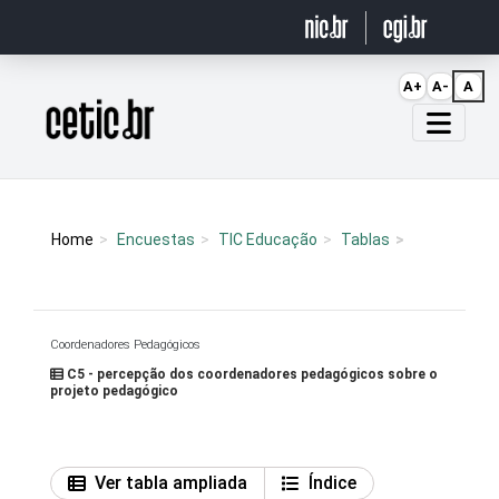
Ir para o conteúdo
A+
A-
A
Página inicial
Home
Encuestas
TIC Educação
Tablas
Coordenadores Pedagógicos
C5 - percepção dos coordenadores pedagógicos sobre o
projeto pedagógico
Ver tabla ampliada
Índice