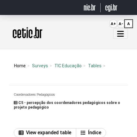
Ir para o conteúdo
A+
A-
A
Página inicial
Home
Surveys
TIC Educação
Tables
Coordenadores Pedagógicos
C5 - percepção dos coordenadores pedagógicos sobre o
projeto pedagógico
View expanded table
Índice