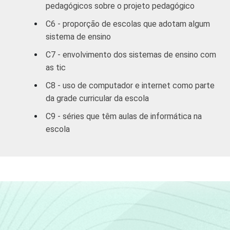
pedagógicos sobre o projeto pedagógico
Sul
89
5
C6 - proporção de escolas que adotam algum
DEPENDÊNCIA
Pública
sistema de ensino
77
18
ADMINISTRATIVA
Municipal
C7 - envolvimento dos sistemas de ensino com
as tic
Pública
78
16
Estadual
C8 - uso de computador e internet como parte
da grade curricular da escola
Total —
78
17
C9 - séries que têm aulas de informática na
Públicas
escola
Particular
77
21
COMPUTADOR
Tem
79
18
INSTALADO NO
LABORATÓRIO
Não tem
72
17
DE INFORMÁTICA