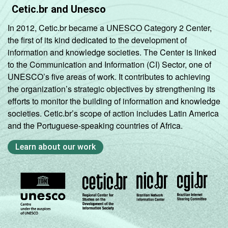
INTERNET
Tem
79
18
Cetic.br and Unesco
INSTALADA NO
In 2012, Cetic.br became a UNESCO Category 2 Center,
LABORATÓRIO
Não tem
72
19
the first of its kind dedicated to the development of
DE INFORMÁTICA
information and knowledge societies. The Center is linked
to the Communication and Information (CI) Sector, one of
1
Base: 606 coordenadores pedagógicos.
UNESCO’s five areas of work. It contributes to achieving
Respostas estimuladas e rodiziadas.
the organization’s strategic objectives by strengthening its
Fonte: NIC.br - out/dez 2011
efforts to monitor the building of information and knowledge
societies. Cetic.br’s scope of action includes Latin America
and the Portuguese-speaking countries of Africa.
Learn about our work