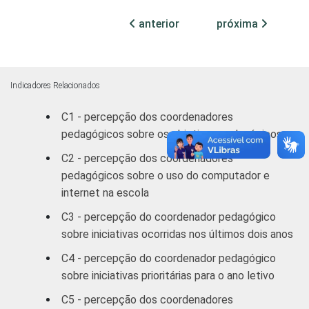
77
19
SM
anterior
próxima
RENDA PESSOAL
Até 3 SM
76
19
Mais de 3
Indicadores Relacionados
82
14
até 5 SM
C1 - percepção dos coordenadores
pedagógicos sobre os objetivos pedagógicos
Mais de 5
73
23
SM
C2 - percepção dos coordenadores
pedagógicos sobre o uso do computador e
REGIÃO
Norte /
internet na escola
Centro-
78
16
C3 - percepção do coordenador pedagógico
Oeste
sobre iniciativas ocorridas nos últimos dois anos
Nordeste
75
21
C4 - percepção do coordenador pedagógico
sobre iniciativas prioritárias para o ano letivo
Sudeste
75
22
C5 - percepção dos coordenadores