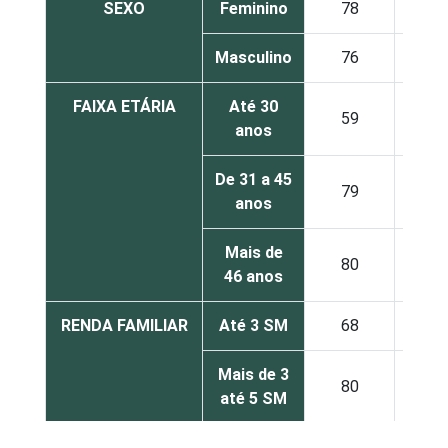
SEXO
Feminino
78
18
Masculino
76
22
FAIXA ETÁRIA
Até 30
59
31
anos
De 31 a 45
79
18
anos
Mais de
80
17
46 anos
RENDA FAMILIAR
Até 3 SM
68
28
Mais de 3
80
16
até 5 SM
Mais de 5