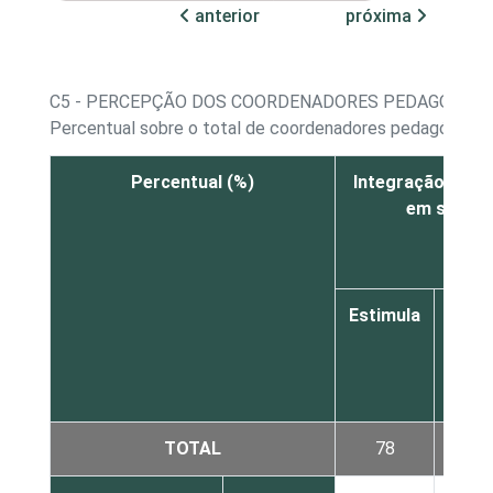
anterior
próxima
C5 - PERCEPÇÃO DOS COORDENADORES PEDAGÓGICO
Percentual sobre o total de coordenadores pedagógico
Percentual (%)
Integração do us
em suas p
Estimula
Requ
TOTAL
78
18