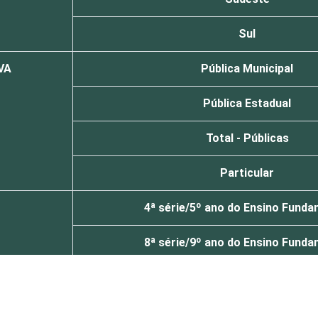
Sul
VA
Pública Municipal
Pública Estadual
Total - Públicas
Particular
4ª série/5º ano do Ensino Funda
8ª série/9º ano do Ensino Funda
2º ano do Ensino Médio
de Estudos para Desenvolvimento da Sociedade da Informação (C