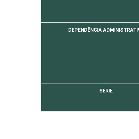
DEPENDÊNCIA ADMINISTRATI
SÉRIE
Fonte: CGI.br/NIC.br, Centro Regional 