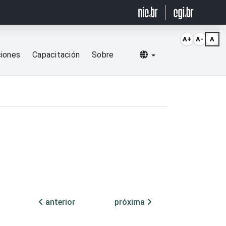
A+
A-
A
Selecionar idioma
ciones
Capacitación
Sobre
anterior
próxima