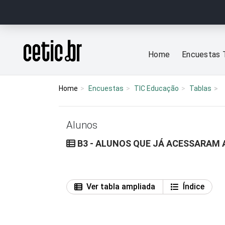
Ir para o conteúdo
Página inicial
Home
Encuestas 
Home
Encuestas
TIC Educação
Tablas
Alunos
B3 - ALUNOS QUE JÁ ACESSARAM 
Ver tabla ampliada
Índice