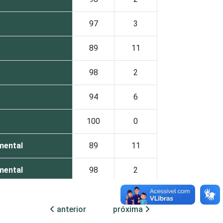
97
3
89
11
98
2
94
6
100
0
mental
89
11
mental
98
2
98
2
anterior
próxima
etic.br), Pesquisa sobre o uso das