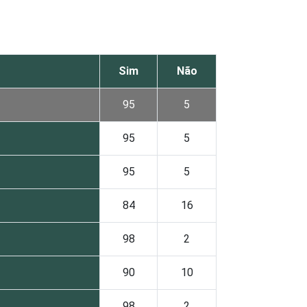
Sim
Não
95
5
95
5
95
5
84
16
98
2
90
10
98
2