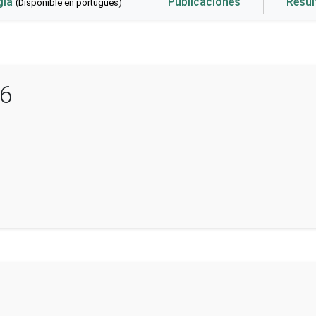
gía
Publicaciones
Resu
(Disponible en portugués)
16