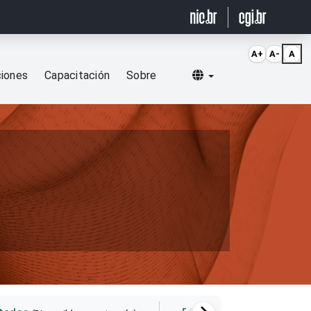
A+
A-
A
Selecionar idioma
ciones
Capacitación
Sobre