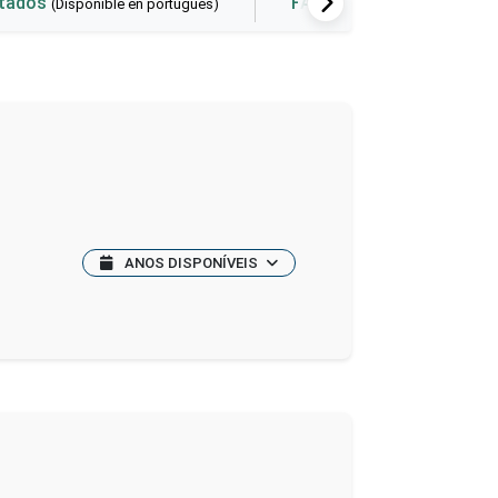
ltados
FAQ
Herramienta
(Disponible en portugués)
ANOS DISPONÍVEIS