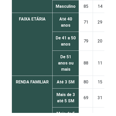
Masculino
85
14
FAIXA ETÁRIA
Até 40
71
29
anos
De 41 a 50
79
20
anos
De 51
anos ou
88
11
mais
RENDA FAMILIAR
Até 3 SM
80
15
Mais de 3
69
31
até 5 SM
Mais de 5