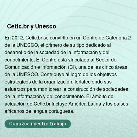
Sul
86
13
DEPENDÊNCIA
Pública
Cetic.br y Unesco
75
25
ADMINISTRATIVA
Municipal
En 2012, Cetic.br se convirtió en un Centro de Categoría 2
de la UNESCO, el primero de su tipo dedicado al
Pública
89
10
desarrollo de la sociedad de la información y del
Estadual
conocimiento. El Centro está vinculado al Sector de
Comunicación e Información (CI), una de las cinco áreas
Total ̶
81
18
de la UNESCO. Contribuye al logro de los objetivos
Públicas
estratégicos de la organización, fortaleciendo sus
esfuerzos para monitorear la construcción de sociedades
Particular
75
24
de la información y del conocimiento. El ámbito de
actuación de Cetic.br incluye América Latina y los países
Fonte: CGI.br/NIC.br, Centro Regional de
africanos de lengua portuguesa.
Estudos para o Desenvolvimento da
Sociedade da Informação (Cetic.br),
Conozca nuestro trabajo
Pesquisa sobre o uso das tecnologias de
informação e comunicação nas escolas