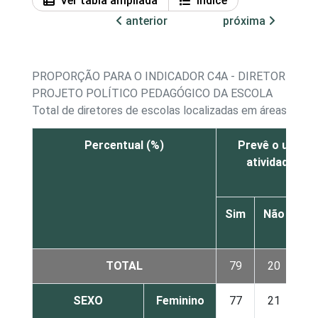
Ver tabla ampliada
Índice
anterior
próxima
PROPORÇÃO PARA O INDICADOR C4A - DIRETORES DE
PROJETO POLÍTICO PEDAGÓGICO DA ESCOLA
Total de diretores de escolas localizadas em áreas urban
Percentual (%)
Prevê o uso de
atividades c
Sim
Não
N
sa
TOTAL
79
20
SEXO
Feminino
77
21