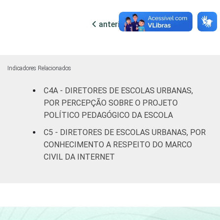
82
17
SM
anterior
próxima
RENDA PESSOAL
Até 3 SM
67
31
Mais de 3
80
20
até 5 SM
Indicadores Relacionados
C4A - DIRETORES DE ESCOLAS URBANAS,
Mais de 5
84
15
POR PERCEPÇÃO SOBRE O PROJETO
SM
POLÍTICO PEDAGÓGICO DA ESCOLA
REGIÃO
Norte
73
27
C5 - DIRETORES DE ESCOLAS URBANAS, POR
CONHECIMENTO A RESPEITO DO MARCO
Centro-
CIVIL DA INTERNET
80
18
Oeste
Nordeste
80
19
Sudeste
77
22