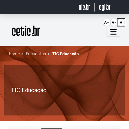
Ir para o conteúdo
A+
A-
A
Página inicial
Home
Encuestas
TIC Educação
TIC Educação