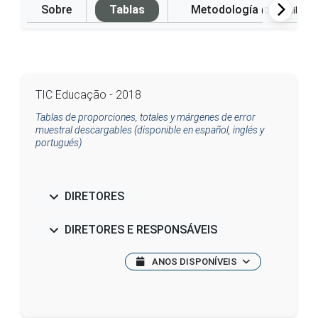
Sobre
Tablas
Metodología
(Disponible e
TIC Educação - 2018
Tablas de proporciones, totales y márgenes de error
muestral descargables (disponible en español, inglés y
portugués)
DIRETORES
DIRETORES E RESPONSÁVEIS
ANOS DISPONÍVEIS