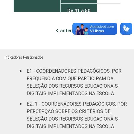
De 41 a 50
62
anos
anterior
próxima
De 51 anos
56
ou mais
REGIÃO
Norte
47
Indicadores Relacionados
Nordeste
59
E1 - COORDENADORES PEDAGÓGICOS, POR
FREQUÊNCIA COM QUE PARTICIPAM DA
Sudeste
64
SELEÇÃO DOS RECURSOS EDUCACIONAIS
DIGITAIS IMPLEMENTADOS NA ESCOLA
Sul
62
E2_1 - COORDENADORES PEDAGÓGICOS, POR
PERCEPÇÃO SOBRE OS CRITÉRIOS DE
Centro-
71
SELEÇÃO DOS RECURSOS EDUCACIONAIS
Oeste
DIGITAIS IMPLEMENTADOS NA ESCOLA