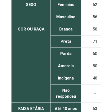
SEXO
Feminino
62
Masculino
56
COR OU RAÇA
Branca
58
Preta
71
Parda
60
Amarela
80
Indígena
48
Não
-
respondeu
FAIXA ETÁRIA
Até 40 anos
63