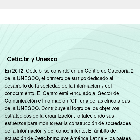
ÁREA
Urbana
64
Rural
52
LOCALIZAÇÃO
Capital
65
Interior
60
Cetic.br y Unesco
DEPENDÊNCIA
Municipal
60
ADMINISTRATIVA
En 2012, Cetic.br se convirtió en un Centro de Categoría 2
de la UNESCO, el primero de su tipo dedicado al
Estadual
78
desarrollo de la sociedad de la información y del
conocimiento. El Centro está vinculado al Sector de
Públicas
Comunicación e Información (CI), una de las cinco áreas
(Municipal,
65
de la UNESCO. Contribuye al logro de los objetivos
Estadual e
estratégicos de la organización, fortaleciendo sus
Federal)
esfuerzos para monitorear la construcción de sociedades
de la información y del conocimiento. El ámbito de
Particular
45
actuación de Cetic.br incluye América Latina y los países