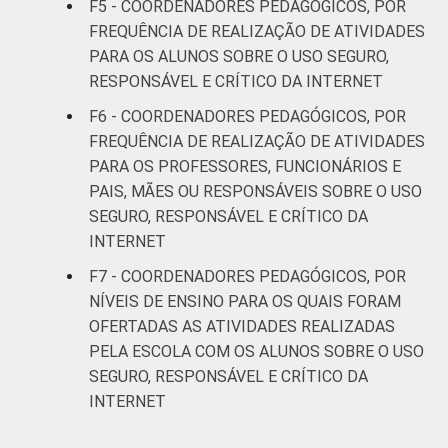
F5 - COORDENADORES PEDAGÓGICOS, POR
MAIS ELEVADO
iniciais do
19
FREQUÊNCIA DE REALIZAÇÃO DE ATIVIDADES
OFERTADO
Ensino
PARA OS ALUNOS SOBRE O USO SEGURO,
Fundamental
RESPONSÁVEL E CRÍTICO DA INTERNET
Até anos
F6 - COORDENADORES PEDAGÓGICOS, POR
finais do
FREQUÊNCIA DE REALIZAÇÃO DE ATIVIDADES
8
Ensino
PARA OS PROFESSORES, FUNCIONÁRIOS E
Fundamental
PAIS, MÃES OU RESPONSÁVEIS SOBRE O USO
SEGURO, RESPONSÁVEL E CRÍTICO DA
Até Ensino
INTERNET
Médio ou
2
F7 - COORDENADORES PEDAGÓGICOS, POR
Educação
NÍVEIS DE ENSINO PARA OS QUAIS FORAM
Profissional
OFERTADAS AS ATIVIDADES REALIZADAS
PORTE
Até 50
PELA ESCOLA COM OS ALUNOS SOBRE O USO
40
matrículas
SEGURO, RESPONSÁVEL E CRÍTICO DA
INTERNET
De 51 a 150
3
matrículas