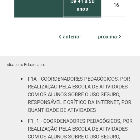
De 41 a 50
16
anos
De 51 anos
5
ou mais
anterior
próxima
REGIÃO
Norte
24
Nordeste
13
Indicadores Relacionados
Sudeste
4
F1A - COORDENADORES PEDAGÓGICOS, POR
REALIZAÇÃO PELA ESCOLA DE ATIVIDADES
Sul
2
COM OS ALUNOS SOBRE O USO SEGURO,
RESPONSÁVEL E CRÍTICO DA INTERNET, POR
Centro-
QUANTIDADE DE ATIVIDADES
11
Oeste
F1_1 - COORDENADORES PEDAGÓGICOS, POR
REALIZAÇÃO PELA ESCOLA DE ATIVIDADES
ÁREA
Urbana
5
COM OS ALUNOS SOBRE O USO SEGURO,