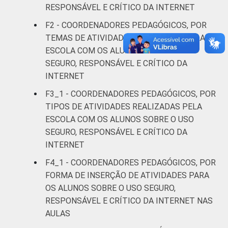
RESPONSÁVEL E CRÍTICO DA INTERNET
Rural
21
F2 - COORDENADORES PEDAGÓGICOS, POR
LOCALIZAÇÃO
Capital
2
TEMAS DE ATIVIDADES REALIZADAS PELA
ESCOLA COM OS ALUNOS SOBRE O USO
Interior
12
SEGURO, RESPONSÁVEL E CRÍTICO DA
INTERNET
DEPENDÊNCIA
Municipal
17
F3_1 - COORDENADORES PEDAGÓGICOS, POR
ADMINISTRATIVA
TIPOS DE ATIVIDADES REALIZADAS PELA
Estadual
3
ESCOLA COM OS ALUNOS SOBRE O USO
SEGURO, RESPONSÁVEL E CRÍTICO DA
Públicas
INTERNET
(Municipal,
13
Estadual e
F4_1 - COORDENADORES PEDAGÓGICOS, POR
Federal)
FORMA DE INSERÇÃO DE ATIVIDADES PARA
OS ALUNOS SOBRE O USO SEGURO,
Particular
1
RESPONSÁVEL E CRÍTICO DA INTERNET NAS
AULAS
NÍVEL DE ENSINO
Até anos