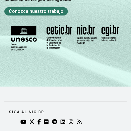
PARA USO DOS
ALUNOS
Conozca nuestro trabajo
Sem
informação
0
da escola
PARTICIPAÇÃO
Sim
4
EM ATIVIDADES
DE FORMAÇÃO
Não
18
Não sabe
93
Não
-
respondeu
Fonte: Núcleo de Informação e Coordenação
do Ponto BR. (2024). Pesquisa sobre o uso
SIGA AL NIC.BR
das tecnologias de informação e
YOUTUBE DO NIC.BR (ABRE EM NOVA ABA)
TWITTER DO NIC.BR (ABRE EM NOVA ABA)
FACEBOOK DO NIC.BR (ABRE EM NOVA AB
FLICKR DO NIC.BR (ABRE EM NOVA AB
TELEGRAM DO NIC.BR (ABRE EM N
LINKEDIN DO NIC.BR (ABRE EM
INSTAGRAM DO NIC.BR (AB
RSS DO NIC.BR (ABRE 
comunicação nos domicílios brasileiros: TIC