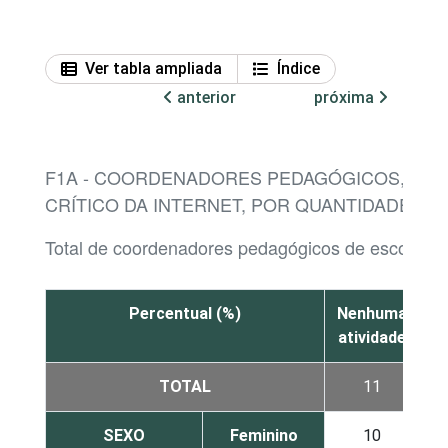
Ver tabla ampliada
Índice
anterior
próxima
F1A - COORDENADORES PEDAGÓGICOS, POR
CRÍTICO DA INTERNET, POR QUANTIDADE DE 
Total de coordenadores pedagógicos de escolas 
Percentual (%)
Nenhuma
atividade
at
TOTAL
11
SEXO
Feminino
10