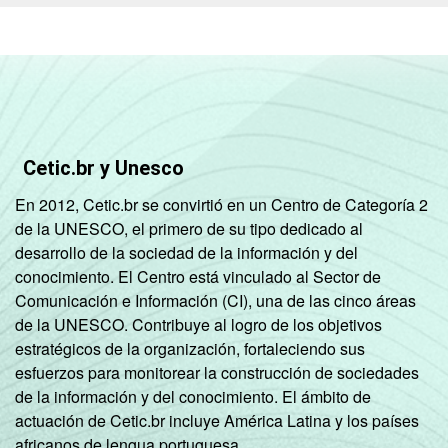
De 151 a 300
9
matrículas
De 301 a 500
1
matrículas
Cetic.br y Unesco
De 501 a
En 2012, Cetic.br se convirtió en un Centro de Categoría 2
1.000
4
de la UNESCO, el primero de su tipo dedicado al
matrículas
desarrollo de la sociedad de la información y del
conocimiento. El Centro está vinculado al Sector de
Mais de
Comunicación e Información (CI), una de las cinco áreas
1.000
5
de la UNESCO. Contribuye al logro de los objetivos
matrículas
estratégicos de la organización, fortaleciendo sus
esfuerzos para monitorear la construcción de sociedades
ESCOLA COM
Sim
6
de la información y del conocimiento. El ámbito de
INTERNET E
actuación de Cetic.br incluye América Latina y los países
COMPUTADOR
Não
20
africanos de lengua portuguesa.