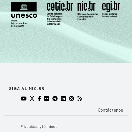
SIGA AL NIC.BR
YOUTUBE DO NIC.BR (ABRE EM NOVA ABA)
TWITTER DO NIC.BR (ABRE EM NOVA ABA)
FACEBOOK DO NIC.BR (ABRE EM NOVA AB
FLICKR DO NIC.BR (ABRE EM NOVA AB
TELEGRAM DO NIC.BR (ABRE EM N
LINKEDIN DO NIC.BR (ABRE EM
INSTAGRAM DO NIC.BR (AB
RSS DO NIC.BR (ABRE 
PÁGINA DE CO
Contáctenos
Privacidad y términos