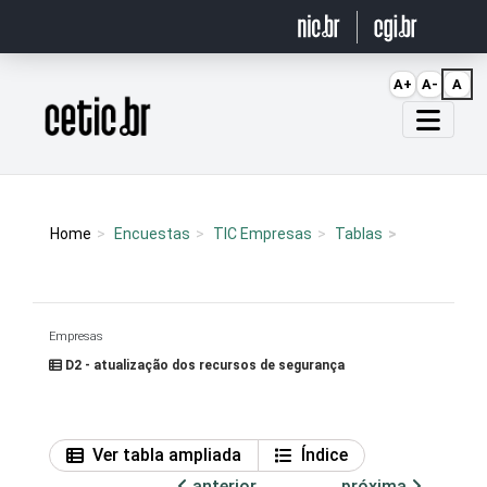
Ir para o conteúdo
A+
A-
A
Página inicial
Home
Encuestas
TIC Empresas
Tablas
Empresas
D2 - atualização dos recursos de segurança
Ver tabla ampliada
Índice
anterior
próxima