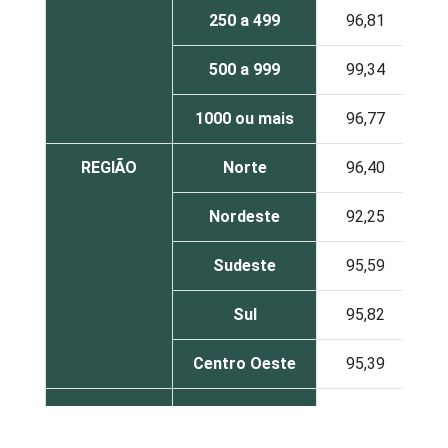
250 a 499
96,81
8
500 a 999
99,34
8
1000 ou mais
96,77
9
REGIÃO
Norte
96,40
6
Nordeste
92,25
6
Sudeste
95,59
6
Sul
95,82
5
Centro Oeste
95,39
6
MERCADOS
Indústria de
95,77
5
DE
Transformação