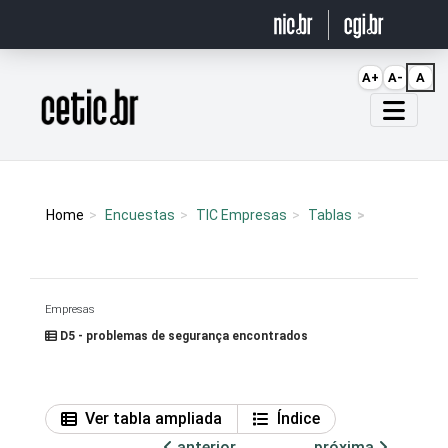
Ir para o conteúdo
A+
A-
A
Página inicial
Home
Encuestas
TIC Empresas
Tablas
Empresas
D5 - problemas de segurança encontrados
Ver tabla ampliada
Índice
anterior
próxima