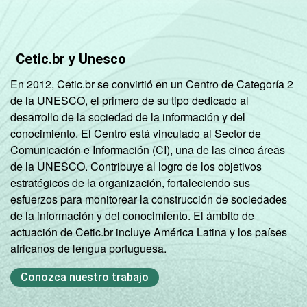
Ativ.
Imobiliárias,
55,09
22,
aluguel e
serviços
Cetic.br y Unesco
En 2012, Cetic.br se convirtió en un Centro de Categoría 2
Ativ. Cinema/
de la UNESCO, el primero de su tipo dedicado al
Vídeo/ Rádio/
71,54
35,
desarrollo de la sociedad de la información y del
TV
conocimiento. El Centro está vinculado al Sector de
Comunicación e Información (CI), una de las cinco áreas
1
Base: 2.437 empresas com acesso à
de la UNESCO. Contribuye al logro de los objetivos
internet, com 10 funcionários ou mais, que
estratégicos de la organización, fortaleciendo sus
constituem os seguintes segmentos da
esfuerzos para monitorear la construcción de sociedades
CNAE: seção D, F, G, I, K e grupos 55.1, 55.2,
de la información y del conocimiento. El ámbito de
92.1 e 92.2. Respostas múltiplas referentes
actuación de Cetic.br incluye América Latina y los países
aos últimos doze meses.
africanos de lengua portuguesa.
Fonte: NIC.br - Ago/Nov 2006.
Conozca nuestro trabajo