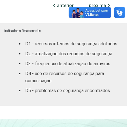
Centro Oeste
47,38
15,
anterior
próxima
MERCADOS
Indústria de
48,09
21,
DE
Transformação
ATUAÇÃO -
Indicadores Relacionados
CNAE
Construção
51,24
20,
D1 - recursos internos de segurança adotados
Comércio/
D2 - atualização dos recursos de segurança
Reparação de
51,44
19,
D3 - freqüência de atualização do antivírus
Autos
D4 - uso de recursos de segurança para
Hotel/
comunicação
54,11
18,
Alimentação
D5 - problemas de segurança encontrados
Transp./
Armaz./
55,77
22,
Comunicação