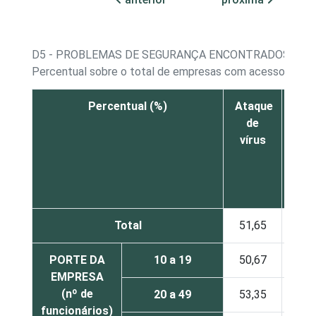
D5 - PROBLEMAS DE SEGURANÇA ENCONTRADOS
Percentual sobre o total de empresas com acesso à int
Percentual (%)
Ataque
Wor
de
o
vírus
Bo
Total
51,65
20,
PORTE DA
10 a 19
50,67
17,
EMPRESA
(nº de
20 a 49
53,35
22,
funcionários)