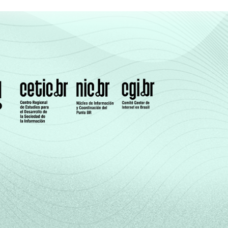
tes segmentos da CNAE 1.0: seção D, F, G, H,
07.
os Sociais e Pessoais (sem os grupos 90 -