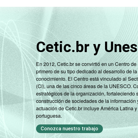
1
Base: 2.110 empresas, com acesso à in
I, K e a seção O sem os grupos 90 e 91
2
A categoria "Outros" reúne os segmen
Limpeza Urbana e Esgoto e Atividades R
Cetic.br y Une
Veja a tabela de
erros estatísticos ap
Fonte: NIC.br - out/nov 2007
En 2012, Cetic.br se convirtió en un Centro d
primero de su tipo dedicado al desarrollo de la
conocimiento. El Centro está vinculado al Sec
(CI), una de las cinco áreas de la UNESCO. Con
estratégicos de la organización, fortaleciendo 
construcción de sociedades de la información 
actuación de Cetic.br incluye América Latina y
portuguesa.
Conozca nuestro trabajo