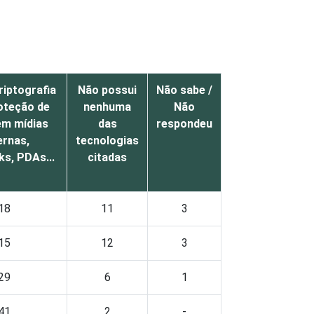
riptografia
Não possui
Não sabe /
oteção de
nenhuma
Não
em mídias
das
respondeu
ernas,
tecnologias
s, PDAs...
citadas
18
11
3
15
12
3
29
6
1
41
2
-