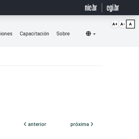
A+
A-
A
Selecionar idioma
ciones
Capacitación
Sobre
anterior
próxima