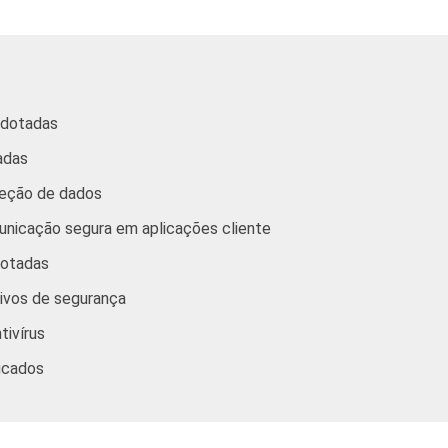
83
26
22
adotadas
adas
90
35
37
teção de dados
unicação segura em aplicações cliente
dotadas
tivos de segurança
tivírus
88
37
36
icados
80
20
20