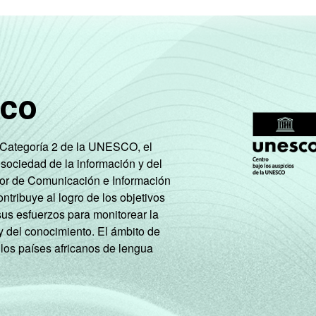
ternet, com 10 ou mais funcionários, que constituem os seguin
. Respostas múltiplas e estimuladas referentes a outubro de 20
tos H - Alojamento e Alimentação e O - Outros Serviços Coletiv
elacionadas e 91 - Atividades Associativas).
sco
roximados
para cada variável este indicador.
e Categoría 2 de la UNESCO, el
 sociedad de la información y del
tor de Comunicación e Información
tribuye al logro de los objetivos
sus esfuerzos para monitorear la
y del conocimiento. El ámbito de
 los países africanos de lengua