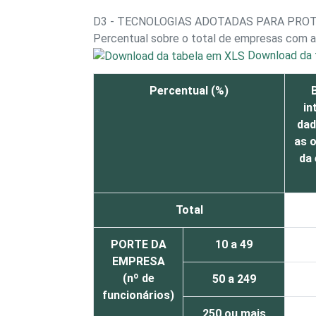
D3 - TECNOLOGIAS ADOTADAS PARA PRO
Percentual sobre o total de empresas com a
Download da 
Percentual (%)
in
dad
as 
da
Total
PORTE DA
10 a 49
EMPRESA
(nº de
50 a 249
funcionários)
250 ou mais