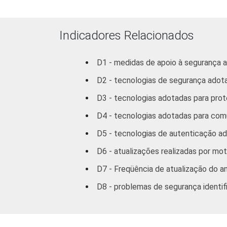
veículos
automotores,
objetos
Indicadores Relacionados
pessoais
e domésticos
D1 - medidas de apoio à segurança 
Transporte,
D2 - tecnologias de segurança adot
Armazenagem
D3 - tecnologias adotadas para pro
e
D4 - tecnologias adotadas para com
Comunicações
D5 - tecnologias de autenticação a
Atividades
D6 - atualizações realizadas por mo
imobiliárias,
aluguéis e
D7 - Freqüência de atualização do an
serviços
D8 - problemas de segurança identif
prestados às
empresas
2
Outros