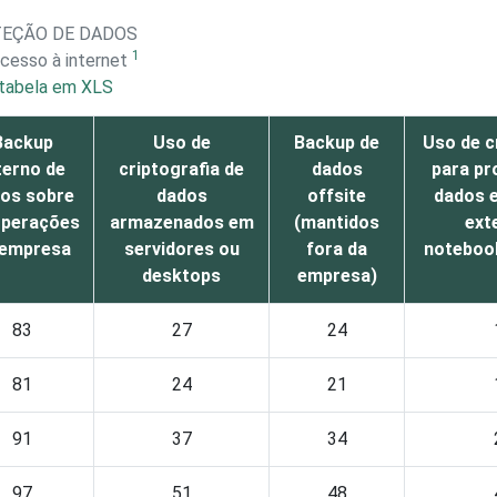
TEÇÃO DE DADOS
1
cesso à internet
tabela em XLS
Backup
Uso de
Backup de
Uso de c
terno de
criptografia de
dados
para pr
os sobre
dados
offsite
dados 
operações
armazenados em
(mantidos
ext
 empresa
servidores ou
fora da
notebook
desktops
empresa)
83
27
24
81
24
21
91
37
34
97
51
48