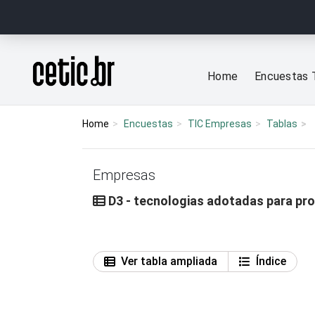
Ir para o conteúdo
Página inicial
Home
Encuestas 
Home
Encuestas
TIC Empresas
Tablas
Empresas
D3 - tecnologias adotadas para pr
Ver tabla ampliada
Índice