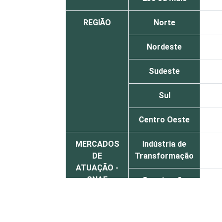
REGIÃO
Norte
Nordeste
Sudeste
Sul
Centro Oeste
MERCADOS
Indústria de
DE
Transformação
ATUAÇÃO -
CNAE
Construção
Comércio;
reparação de