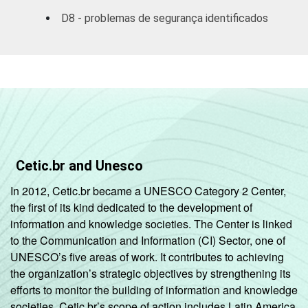
88
serviços
D8 - problemas de segurança identificados
prestados às
empresas
2
Outros
80
1
Base: 2.110 empresas, com acesso à
internet, com 10 ou mais funcionários, que
constituem os seguintes segmentos da
Cetic.br and Unesco
CNAE 1.0: seção D, F, G, H, I, K e a seção O
sem os grupos 90 e 91. Respostas múltiplas
In 2012, Cetic.br became a UNESCO Category 2 Center,
e estimuladas referentes a outubro de 2007.
the first of its kind dedicated to the development of
2
A categoria "Outros" reúne os segmentos H
information and knowledge societies. The Center is linked
- Alojamento e Alimentação e O - Outros
to the Communication and Information (CI) Sector, one of
Serviços Coletivos Sociais e Pessoais (sem
UNESCO’s five areas of work. It contributes to achieving
os grupos 90 - Limpeza Urbana e Esgoto e
the organization’s strategic objectives by strengthening its
Atividades Relacionadas e 91 - Atividades
efforts to monitor the building of information and knowledge
Associativas).
societies. Cetic.br’s scope of action includes Latin America