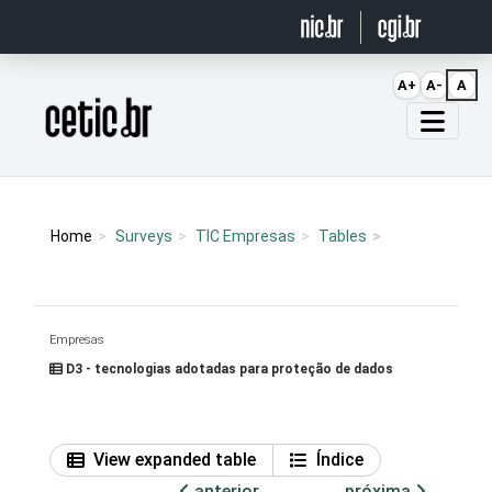
Ir para o conteúdo
A+
A-
A
Página inicial
Home
Surveys
TIC Empresas
Tables
Empresas
D3 - tecnologias adotadas para proteção de dados
View expanded table
Índice
anterior
próxima