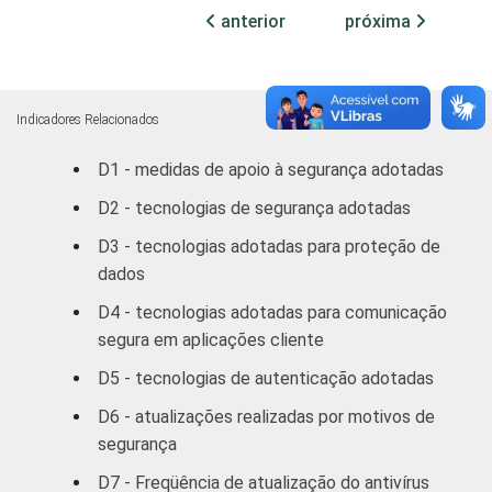
ATUAÇÃO -
anterior
próxima
CNAE
Construção
79
Comércio;
reparação de
Indicadores Relacionados
veículos
D1 - medidas de apoio à segurança adotadas
automotores,
83
objetos
D2 - tecnologias de segurança adotadas
pessoais
D3 - tecnologias adotadas para proteção de
e domésticos
dados
Transporte,
D4 - tecnologias adotadas para comunicação
Armazenagem
segura em aplicações cliente
90
e
D5 - tecnologias de autenticação adotadas
Comunicações
D6 - atualizações realizadas por motivos de
Atividades
segurança
imobiliárias,
D7 - Freqüência de atualização do antivírus
aluguéis e