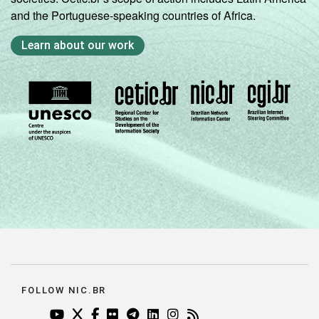
Veja a tabela de
erros estatísticos
and the Portuguese-speaking countries of Africa.
aproximados
para cada variável este
indicador.
Learn about our work
Fonte: NIC.br - out/nov 2007
FOLLOW NIC.BR
YOUTUBE DO NIC.BR (ABRE EM NOVA ABA)
TWITTER DO NIC.BR (ABRE EM NOVA ABA)
FACEBOOK DO NIC.BR (ABRE EM NOVA AB
FLICKR DO NIC.BR (ABRE EM NOVA AB
TELEGRAM DO NIC.BR (ABRE EM N
LINKEDIN DO NIC.BR (ABRE EM
INSTAGRAM DO NIC.BR (AB
RSS DO NIC.BR (ABRE 