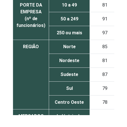
PORTE DA
10 a 49
81
EMPRESA
(nº de
50 a 249
91
funcionários)
250 ou mais
97
REGIÃO
Norte
85
Nordeste
81
Sudeste
87
Sul
79
Centro Oeste
78
MERCADOS
Indústria de
81
DE
Transformação