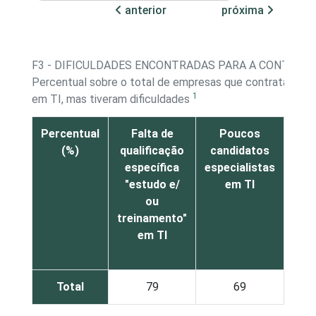
anterior
próxima
F3 - DIFICULDADES ENCONTRADAS PARA A CONTRATA
Percentual sobre o total de empresas que contrataram o
1
em TI, mas tiveram dificuldades
Percentual
Falta de
Poucos
Fa
(%)
qualificação
candidatos
exp
específica
especialistas
prof
"estudo e/
em TI
no 
ou
treinamento"
em TI
Total
79
69