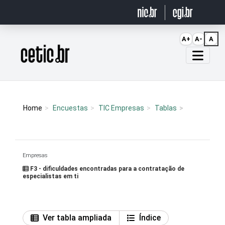
Ir para o conteúdo
A+
A-
A
Página inicial
Home
Encuestas
TIC Empresas
Tablas
Empresas
F3 - dificuldades encontradas para a contratação de
especialistas em ti
Ver tabla ampliada
Índice