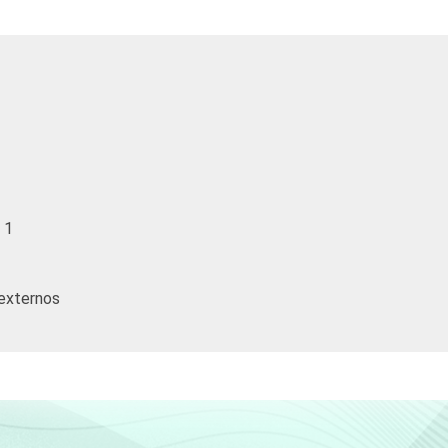
 1
externos