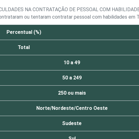
ICULDADES NA CONTRATAÇÃO DE PESSOAL COM HABILIDADE
ontrataram ou tentaram contratar pessoal com habilidades em 
Percentual (%)
Total
10 a 49
50 a 249
250 ou mais
Norte/Nordeste/Centro Oeste
Sudeste
Sul