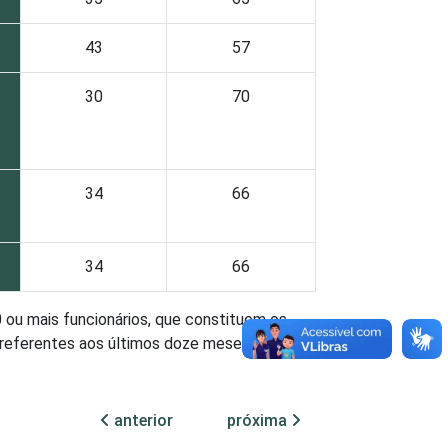
43
57
30
70
34
66
34
66
ou mais funcionários, que constituem os
 referentes aos últimos doze meses.
rte, Armazenagem e Comunicações e O -
es Relacionadas e 91 - Atividades
anterior
próxima