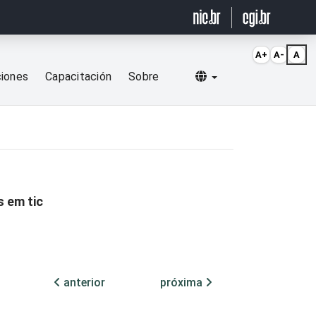
A+
A-
A
Selecionar idioma
ciones
Capacitación
Sobre
 em tic
anterior
próxima