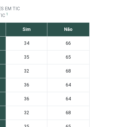
S EM TIC
1
TIC
Sim
Não
34
66
35
65
32
68
36
64
36
64
32
68
35
65