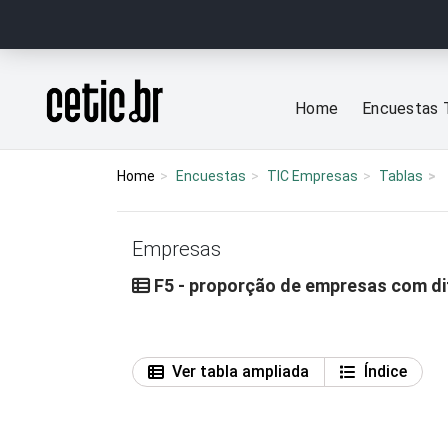
Ir para o conteúdo
Página inicial
Home
Encuestas 
Home
Encuestas
TIC Empresas
Tablas
Empresas
F5 - proporção de empresas com di
Ver tabla ampliada
Índice