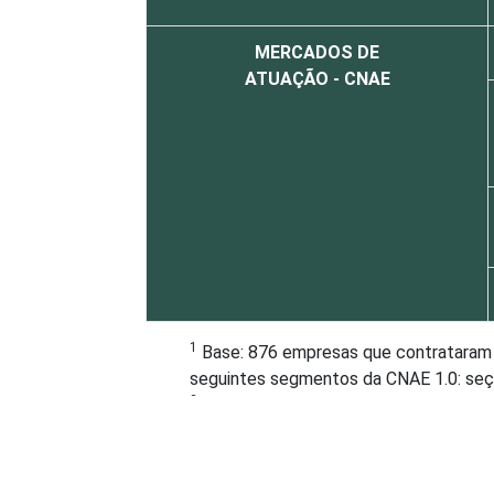
MERCADOS DE
ATUAÇÃO - CNAE
1
Base: 876 empresas que contrataram o
seguintes segmentos da CNAE 1.0: seção
2
A categoria "Outros" reúne os segmen
Outros Serviços Coletivos Sociais e Pe
Associativas).
Veja a tabela de
erros estatísticos ap