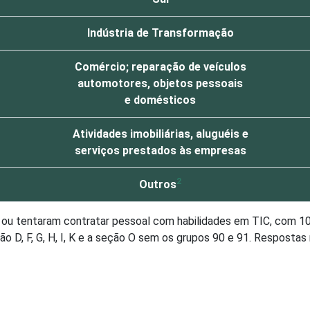
Indústria de Transformação
Comércio; reparação de veículos
automotores, objetos pessoais
e domésticos
Atividades imobiliárias, aluguéis e
serviços prestados às empresas
2
Outros
u tentaram contratar pessoal com habilidades em TIC, com 10 
 D, F, G, H, I, K e a seção O sem os grupos 90 e 91. Respostas
tos F - Construção, H - Alojamento e Alimentação, I - Transpo
ssoais (sem os grupos 90 - Limpeza Urbana e Esgoto e Atividad
roximados
para cada variável este indicador.