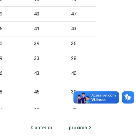
9
43
47
39
6
41
43
35
0
39
36
29
9
33
28
28
6
43
40
32
8
45
39
33
4
39
42
46
anterior
próxima