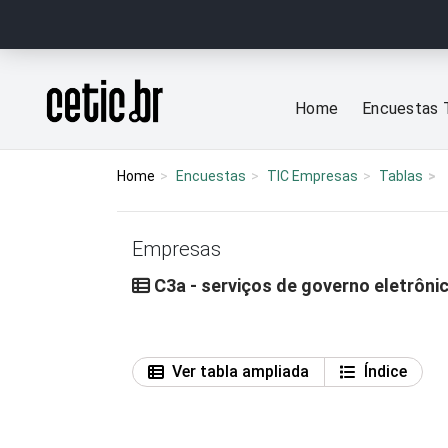
Ir para o conteúdo
Página inicial
Home
Encuestas 
Home
Encuestas
TIC Empresas
Tablas
Empresas
C3a - serviços de governo eletrônic
Ver tabla ampliada
Índice