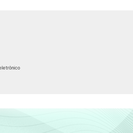
7
36
31
29
4
42
41
31
4
27
26
18
eletrônico
1
38
49
40