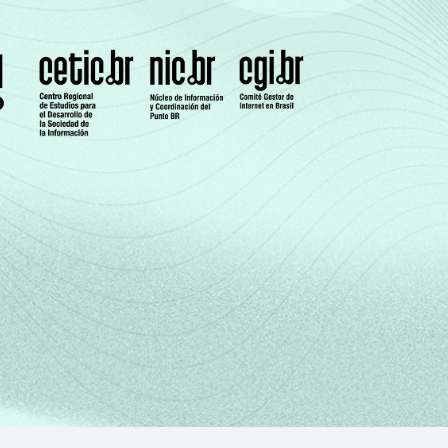
2
38
38
17
m os seguintes segmentos da CNAE 2.0: