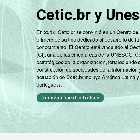
e
Cetic.br y Une
serviços
complementares
En 2012, Cetic.br se convirtió en un Centro d
Informação e
primero de su tipo dedicado al desarrollo de la
comunicação;
conocimiento. El Centro está vinculado al Sec
Artes, cultura,
(CI), una de las cinco áreas de la UNESCO. Con
esporte
estratégicos de la organización, fortaleciendo 
e recreação;
construcción de sociedades de la información 
Outras
actuación de Cetic.br incluye América Latina y
atividades de
portuguesa.
serviços
Conozca nuestro trabajo
1
Base ponderada: 4.728 empresas com a
seção C, F, G, H, I, J, L, M, N, R e S. 
2
Não sabe / Não respondeu.
Fonte: NIC.br - set/dez 2010