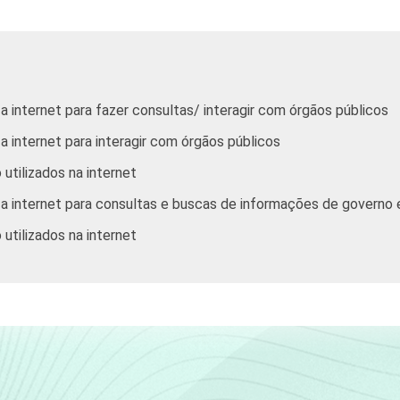
63
56
59
47
3
 internet para fazer consultas/ interagir com órgãos públicos
64
66
64
57
4
 internet para interagir com órgãos públicos
 utilizados na internet
44
50
49
39
3
a internet para consultas e buscas de informações de governo 
 utilizados na internet
70
75
76
66
5