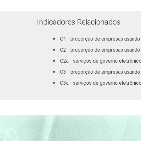
veículos
automotores e
motocicletas
Indicadores Relacionados
Transporte,
C1 - proporção de empresas usando a
armazenagem e
correio
C2 - proporção de empresas usando a
C2a - serviços de governo eletrônico
Alojamento e
C3 - proporção de empresas usando 
alimentação
C3a - serviços de governo eletrônico
Atividades
imobiliárias;
Atividades
profissionais,
científicas e
técnicas;
Atividades
administrativas