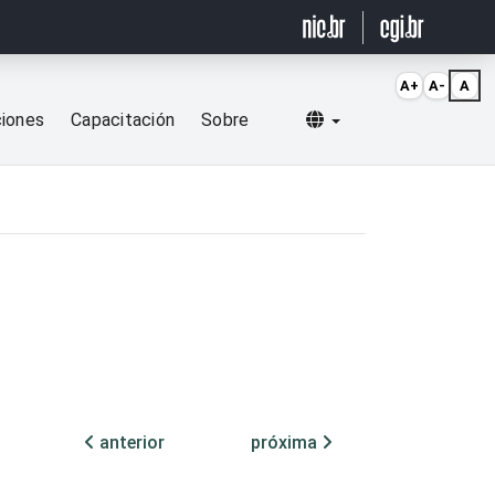
A+
A-
A
Selecionar idioma
ciones
Capacitación
Sobre
anterior
próxima