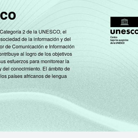
sco
e Categoría 2 de la UNESCO, el
 sociedad de la información y del
tor de Comunicación e Información
tribuye al logro de los objetivos
sus esfuerzos para monitorear la
52
72
61
52
3
y del conocimiento. El ámbito de
 los países africanos de lengua
cesso à Internet, com 10 ou mais funcionários, que constitue
Respostas múltiplas e estimuladas referentes aos últimos 12 meses