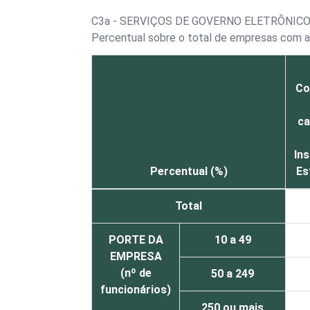
C3a - SERVIÇOS DE GOVERNO ELETRÔNIC
Percentual sobre o total de empresas com 
Co
ca
In
Percentual (%)
Es
Total
PORTE DA
10 a 49
EMPRESA
(nº de
50 a 249
funcionários)
250 ou mais