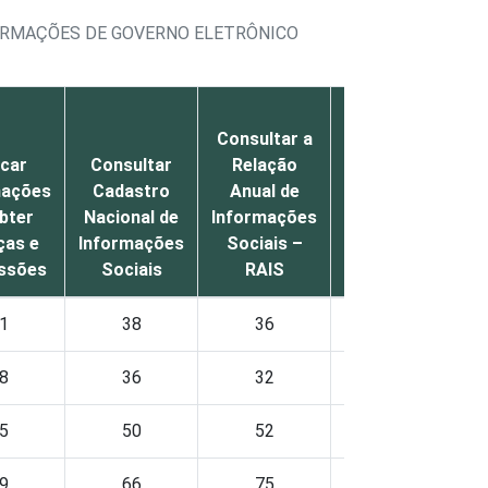
FORMAÇÕES DE GOVERNO ELETRÔNICO
Consultar a
i
car
Consultar
Relação
Consultar
mações
Cadastro
Anual de
informações
bter
Nacional de
Informações
sobre
p
ças e
Informações
Sociais –
licitação
ssões
Sociais
RAIS
eletrônica
1
38
36
30
8
36
32
28
5
50
52
42
9
66
75
49