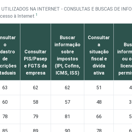
O UTILIZADOS NA INTERNET - CONSULTAS E BUSCAS DE IN
1
acesso à Internet
nsultar
Buscar
Consultar
o
informação
a
Bus
dastro
Consultar
sobre
situação
infor
de
PIS/Pasep
impostos
fiscal e
ou o
scrições
e FGTS da
(IPI, Cofins,
dívida
licen
taduais
empresa
ICMS, ISS)
ativa
permi
63
62
62
51
4
60
58
57
48
3
78
79
81
66
5
85
89
90
78
6