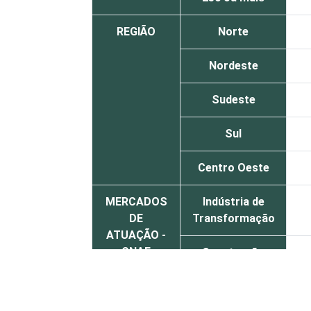
REGIÃO
Norte
Nordeste
Sudeste
Sul
Centro Oeste
MERCADOS
Indústria de
DE
Transformação
ATUAÇÃO -
CNAE
Construção
Comércio,
reparação de