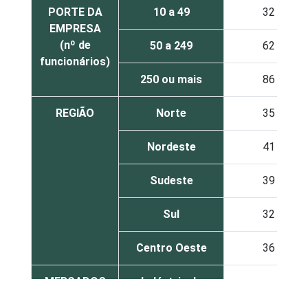
PORTE DA
10 a 49
32
EMPRESA
(nº de
50 a 249
62
funcionários)
250 ou mais
86
REGIÃO
Norte
35
Nordeste
41
Sudeste
39
Sul
32
Centro Oeste
36
MERCADOS
Indústria de
36
DE
Transformação