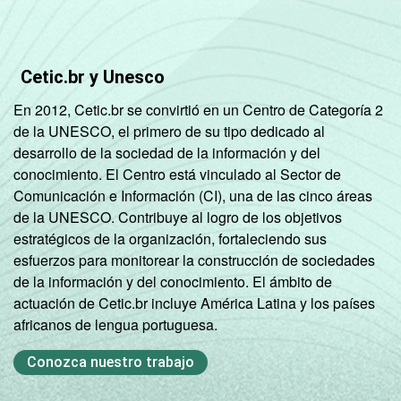
profissionais,
científicas e
técnicas;
52
Cetic.br y Unesco
Atividades
administrativas
En 2012, Cetic.br se convirtió en un Centro de Categoría 2
e
de la UNESCO, el primero de su tipo dedicado al
serviços
desarrollo de la sociedad de la información y del
complementares
conocimiento. El Centro está vinculado al Sector de
Comunicación e Información (CI), una de las cinco áreas
Informação e
de la UNESCO. Contribuye al logro de los objetivos
comunicação;
estratégicos de la organización, fortaleciendo sus
Artes, cultura,
esfuerzos para monitorear la construcción de sociedades
esporte
de la información y del conocimiento. El ámbito de
41
e recreação;
actuación de Cetic.br incluye América Latina y los países
Outras
africanos de lengua portuguesa.
atividades de
Conozca nuestro trabajo
serviços