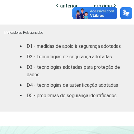
ATUAÇÃO -
anterior
próxima
CNAE
Construção
35
Comércio,
reparação de
Indicadores Relacionados
veículos
36
D1 - medidas de apoio à segurança adotadas
automotores e
motocicletas
D2 - tecnologias de segurança adotadas
D3 - tecnologias adotadas para proteção de
Transporte,
dados
armazenagem e
39
correio
D4 - tecnologias de autenticação adotadas
D5 - problemas de segurança identificados
Alojamento e
26
alimentação
Atividades
imobiliárias;
Atividades