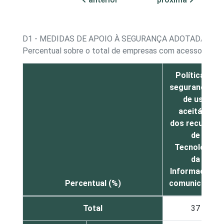
D1 - MEDIDAS DE APOIO À SEGURANÇA ADOTADAS
Percentual sobre o total de empresas com acesso à Int
Política de
segurança ou
de uso
aceitável
dos recursos
de
Tecnologia
da
Informação e
Percentual (%)
comunicação
Total
37