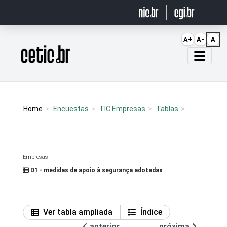
Ir para o conteúdo
A+
A-
A
Página inicial
Home
Encuestas
TIC Empresas
Tablas
Empresas
D1 - medidas de apoio à segurança adotadas
Ver tabla ampliada
Índice
anterior
próxima