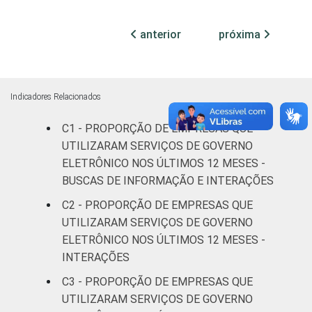
MERCADOS
Indústria de
92
7
DE
transformação
anterior
próxima
ATUAÇÃO -
CNAE 2.0
Construção
92
6
Comércio;
Indicadores Relacionados
reparação de
C1 - PROPORÇÃO DE EMPRESAS QUE
veículos
88
10
automotores e
UTILIZARAM SERVIÇOS DE GOVERNO
motocicletas
ELETRÔNICO NOS ÚLTIMOS 12 MESES -
BUSCAS DE INFORMAÇÃO E INTERAÇÕES
Transporte,
C2 - PROPORÇÃO DE EMPRESAS QUE
armazenagem
93
5
UTILIZARAM SERVIÇOS DE GOVERNO
e correio
ELETRÔNICO NOS ÚLTIMOS 12 MESES -
INTERAÇÕES
Alojamento e
81
18
alimentação
C3 - PROPORÇÃO DE EMPRESAS QUE
UTILIZARAM SERVIÇOS DE GOVERNO