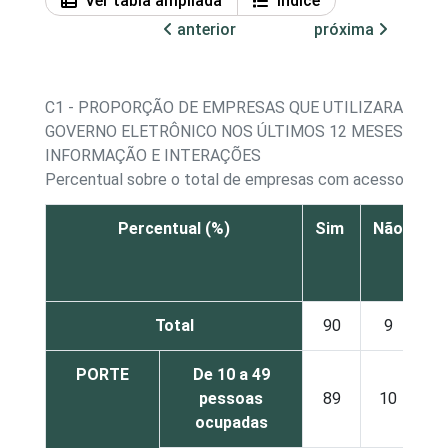
Ver tabla ampliada
Índice
anterior
próxima
C1 - PROPORÇÃO DE EMPRESAS QUE UTILIZARAM SE
GOVERNO ELETRÔNICO NOS ÚLTIMOS 12 MESES - BUS
INFORMAÇÃO E INTERAÇÕES
Percentual sobre o total de empresas com acesso à Int
Percentual (%)
Sim
Não
S
re
Total
90
9
PORTE
De 10 a 49
pessoas
89
10
ocupadas