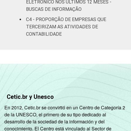
Atividades
ELETRÔNICO NOS ÚLTIMOS 12 MESES -
imobiliárias;
BUSCAS DE INFORMAÇÃO
atividades
C4 - PROPORÇÃO DE EMPRESAS QUE
profissionais,
TERCEIRIZAM AS ATIVIDADES DE
científicas e
95
3
CONTABILIDADE
técnicas;
atividades
administrativas
e serviços
complentares
Informação e
96
2
comunicação
Cetic.br y Unesco
Artes, cultura,
En 2012, Cetic.br se convirtió en un Centro de Categoría 2
esporte e
de la UNESCO, el primero de su tipo dedicado al
recreação;
87
11
desarrollo de la sociedad de la información y del
outras
conocimiento. El Centro está vinculado al Sector de
atividades de