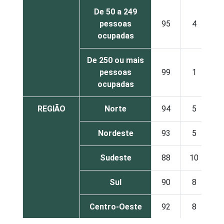
De 50 a 249
pessoas
95
4
ocupadas
De 250 ou mais
pessoas
99
1
ocupadas
REGIÃO
Norte
94
5
Nordeste
93
5
Sudeste
88
10
Sul
90
8
Centro-Oeste
92
8