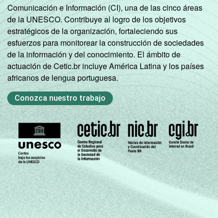
Comunicación e Información (CI), una de las cinco áreas
serviços
de la UNESCO. Contribuye al logro de los objetivos
estratégicos de la organización, fortaleciendo sus
1 Base: 6.159 empresas que declararam ter
esfuerzos para monitorear la construcción de sociedades
acesso à Internet, com 10 ou mais pessoas
de la información y del conocimiento. El ámbito de
ocupadas, que constituem os seguintes
actuación de Cetic.br incluye América Latina y los países
segmentos da CNAE 2.0 (C, F, G, H, I, J, L, M,
africanos de lengua portuguesa.
N, R e S). Dados coletados entre setembro e
dezembro de 2013.
Conozca nuestro trabajo
Fonte: NIC.br - set/2013 a dez/2013