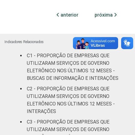
MERCADOS
Indústria de
92
7
DE
transformação
anterior
próxima
ATUAÇÃO -
CNAE 2.0
Construção
92
6
Comércio;
Indicadores Relacionados
reparação de
C1 - PROPORÇÃO DE EMPRESAS QUE
veículos
88
10
automotores e
UTILIZARAM SERVIÇOS DE GOVERNO
motocicletas
ELETRÔNICO NOS ÚLTIMOS 12 MESES -
BUSCAS DE INFORMAÇÃO E INTERAÇÕES
Transporte,
C2 - PROPORÇÃO DE EMPRESAS QUE
armazenagem
93
5
UTILIZARAM SERVIÇOS DE GOVERNO
e correio
ELETRÔNICO NOS ÚLTIMOS 12 MESES -
INTERAÇÕES
Alojamento e
81
18
alimentação
C3 - PROPORÇÃO DE EMPRESAS QUE
UTILIZARAM SERVIÇOS DE GOVERNO