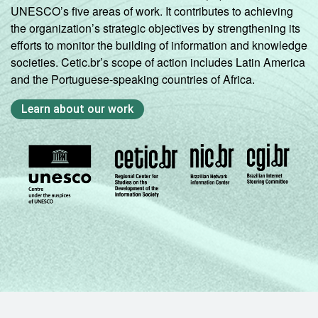
UNESCO’s five areas of work. It contributes to achieving
serviços
the organization’s strategic objectives by strengthening its
efforts to monitor the building of information and knowledge
1 Base: 6.159 empresas que declararam ter
societies. Cetic.br’s scope of action includes Latin America
acesso à Internet, com 10 ou mais pessoas
and the Portuguese-speaking countries of Africa.
ocupadas, que constituem os seguintes
segmentos da CNAE 2.0 (C, F, G, H, I, J, L, M,
Learn about our work
N, R e S). Dados coletados entre setembro e
dezembro de 2013.
Fonte: NIC.br - set/2013 a dez/2013