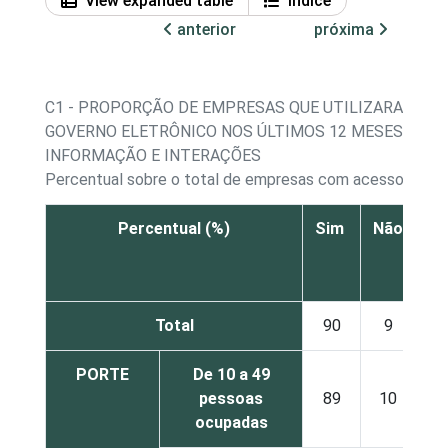
View expanded table
Índice
anterior
próxima
C1 - PROPORÇÃO DE EMPRESAS QUE UTILIZARAM SE
GOVERNO ELETRÔNICO NOS ÚLTIMOS 12 MESES - BUS
INFORMAÇÃO E INTERAÇÕES
Percentual sobre o total de empresas com acesso à Int
Percentual (%)
Sim
Não
S
re
Total
90
9
PORTE
De 10 a 49
pessoas
89
10
ocupadas