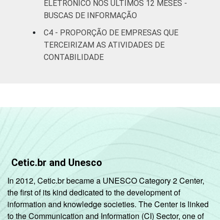
Atividades
ELETRÔNICO NOS ÚLTIMOS 12 MESES -
imobiliárias;
BUSCAS DE INFORMAÇÃO
atividades
C4 - PROPORÇÃO DE EMPRESAS QUE
profissionais,
TERCEIRIZAM AS ATIVIDADES DE
científicas e
95
3
CONTABILIDADE
técnicas;
atividades
administrativas
e serviços
complentares
Informação e
96
2
comunicação
Cetic.br and Unesco
Artes, cultura,
In 2012, Cetic.br became a UNESCO Category 2 Center,
esporte e
the first of its kind dedicated to the development of
recreação;
87
11
information and knowledge societies. The Center is linked
outras
to the Communication and Information (CI) Sector, one of
atividades de