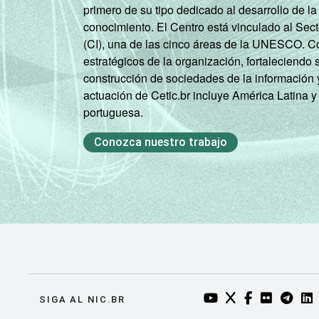
primero de su tipo dedicado al desarrollo de la
conocimiento. El Centro está vinculado al Sec
(CI), una de las cinco áreas de la UNESCO. Con
estratégicos de la organización, fortaleciendo 
construcción de sociedades de la información 
actuación de Cetic.br incluye América Latina y
portuguesa.
Conozca nuestro trabajo
YOUTUBE DO NIC.BR
TWITTER DO NIC
FACEBOOK DO
FLICKR DO
TELEGR
LI
SIGA AL NIC.BR