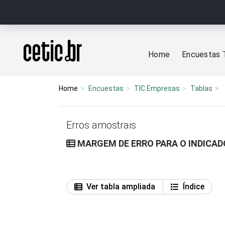
Ir para o conteúdo
Página inicial
Home
Encuestas 
Home
Encuestas
TIC Empresas
Tablas
Erros amostrais
MARGEM DE ERRO PARA O INDICAD
Ver tabla ampliada
Índice