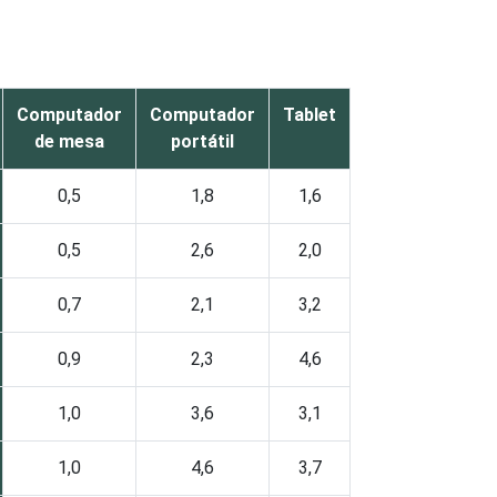
Computador
Computador
Tablet
de mesa
portátil
0,5
1,8
1,6
0,5
2,6
2,0
0,7
2,1
3,2
0,9
2,3
4,6
1,0
3,6
3,1
1,0
4,6
3,7