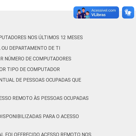
2,1
2,6
4,3
1,6
3,8
3,6
MPUTADORES NOS ÚLTIMOS 12 MESES
 constituem os seguintes segmentos da CNAE
A OU DEPARTAMENTO DE TI
ados entre setembro de 2014 e março de 2015.
POR NÚMERO DE COMPUTADORES
POR TIPO DE COMPUTADOR
ENTUAL DE PESSOAS OCUPADAS QUE
CUPADAS
DISPONIBILIZADAS PARA O ACESSO
AL FOI OFERECIDO ACESSO REMOTO NOS