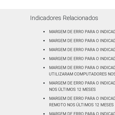
Indicadores Relacionados
Artes, cult
MARGEM DE ERRO PARA O INDICA
¹ Base: 7010 empresas que declararam
MARGEM DE ERRO PARA O INDICA
2.0 (C, F, G, H, I, J, L, M, N, R e S)
Fonte: NIC.br - set 2014 / mar 2015
MARGEM DE ERRO PARA O INDIC
MARGEM DE ERRO PARA O INDIC
MARGEM DE ERRO PARA O INDICA
UTILIZARAM COMPUTADORES NOS
MARGEM DE ERRO PARA O INDICADOR: A4A 
NOS ÚLTIMOS 12 MESES
MARGEM DE ERRO PARA O INDICA
REMOTO NOS ÚLTIMOS 12 MESES
MARGEM DE ERRO PARA O INDICA