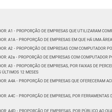
Informação e Comunicação
ura, esporte e recreação; Outras atividades de serviços
DOR: A1 - PROPORÇÃO DE EMPRESAS QUE UTILIZARAM CO
 utilizar computador, com 10 ou mais pessoas ocupadas e que
DOR: A1A - PROPORÇÃO DE EMPRESAS EM QUE HÁ UMA ÁRE
. Estimativa:486345 empresas Respostas estimuladas. Dados colet
ADOR: A2 - PROPORÇÃO DE EMPRESAS COM COMPUTADOR 
ADOR: A2a - PROPORÇÃO DE EMPRESAS COM COMPUTADOR 
DOR: A3 - PROPORÇÃO DE EMPRESAS, POR FAIXAS DE PERC
 ÚLTIMOS 12 MESES
- PROPORÇÃO DE EMPRESAS QUE OFERECERAM ACESSO ‏REMOTO ÀS PESSOAS O
DOR: A4C - PROPORÇÃO DE EMPRESAS, POR FERRAMENTAS 
DOR: A4D - PROPORÇÃO DE EMPRESAS, POR PÚBLICO AO QU