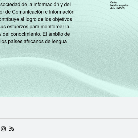
 sociedad de la información y del
tor de Comunicación e Información
tribuye al logro de los objetivos
sus esfuerzos para monitorear la
y del conocimiento. El ámbito de
 los países africanos de lengua
 (ABRE EM NOVA ABA)
.BR (ABRE EM NOVA ABA)
 NIC.BR (ABRE EM NOVA ABA)
 NIC.BR (ABRE EM NOVA ABA)
AM DO NIC.BR (ABRE EM NOVA ABA)
NKEDIN DO NIC.BR (ABRE EM NOVA ABA)
INSTAGRAM DO NIC.BR (ABRE EM NOVA ABA)
RSS DO NIC.BR (ABRE EM NOVA ABA)