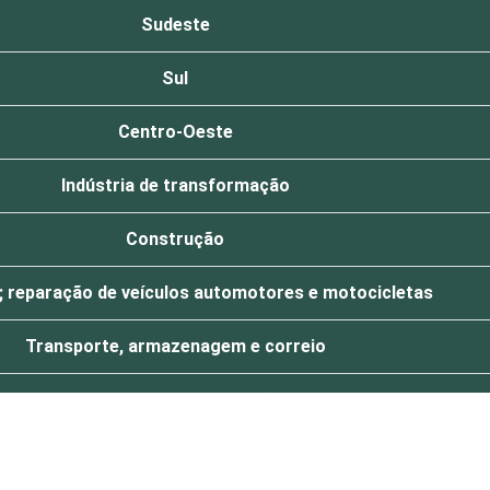
Sudeste
Sul
Centro-Oeste
Indústria de transformação
Construção
 reparação de veículos automotores e motocicletas
Transporte, armazenagem e correio
Alojamento e alimentação
biliárias; Atividades profissionais, científicas e técnicas;
idades administrativas e serviços complentares