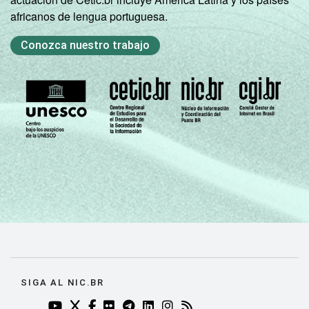
africanos de lengua portuguesa.
Conozca nuestro trabajo
SIGA AL NIC.BR
YOUTUBE DO NIC.BR (ABRE EM NOVA ABA)
TWITTER DO NIC.BR (ABRE EM NOVA ABA)
FACEBOOK DO NIC.BR (ABRE EM NOVA AB
FLICKR DO NIC.BR (ABRE EM NOVA AB
TELEGRAM DO NIC.BR (ABRE EM N
LINKEDIN DO NIC.BR (ABRE EM
INSTAGRAM DO NIC.BR (AB
RSS DO NIC.BR (ABRE 