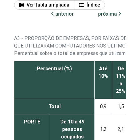
Ver tabla ampliada
Índice
anterior
próxima
A3 - PROPORÇÃO DE EMPRESAS, POR FAIXAS DE PE
QUE UTILIZARAM COMPUTADORES NOS ÚLTIMOS 12 
Percentual sobre o total de empresas que utilizam comp
Percentual (%)
Até
De
D
10%
11%
26
a
a
25%
50
Total
0,9
1,5
1,
PORTE
De 10 a 49
pessoas
1,2
2,1
2,
ocupadas